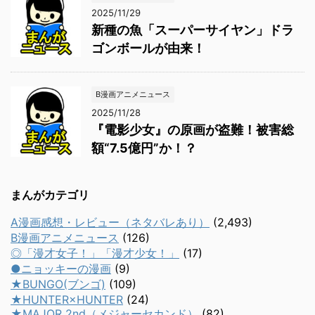
2025/11/29
新種の魚「スーパーサイヤン」ドラ
ゴンボールが由来！
B漫画アニメニュース
2025/11/28
『電影少女』の原画が盗難！被害総
額“7.5億円”か！？
まんがカテゴリ
A漫画感想・レビュー（ネタバレあり）
(2,493)
B漫画アニメニュース
(126)
◎「漫才女子！」「漫才少女！」
(17)
●ニョッキーの漫画
(9)
★BUNGO(ブンゴ)
(109)
★HUNTER×HUNTER
(24)
★MAJOR 2nd（メジャーセカンド）
(82)