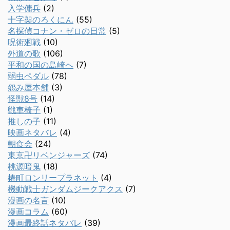
入学傭兵
(2)
十字架のろくにん
(55)
名探偵コナン・ゼロの日常
(5)
呪術廻戦
(10)
外道の歌
(106)
平和の国の島崎へ
(7)
弱虫ペダル
(78)
怨み屋本舗
(3)
怪獣8号
(14)
戦車椅子
(1)
推しの子
(11)
映画ネタバレ
(4)
朝食会
(24)
東京卍リベンジャーズ
(74)
桃源暗鬼
(18)
椿町ロンリープラネット
(4)
機動戦士ガンダムジークアクス
(7)
漫画の名言
(10)
漫画コラム
(60)
漫画最終話ネタバレ
(39)