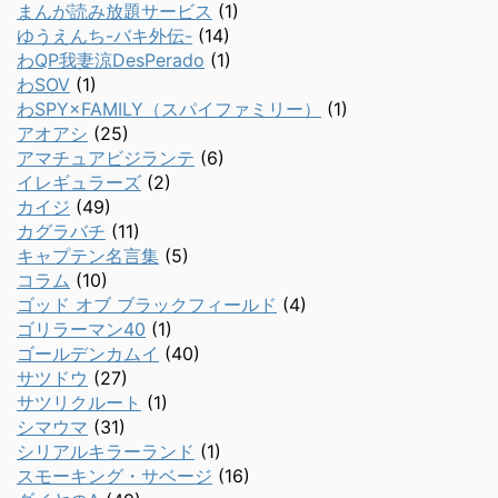
まんが読み放題サービス
(1)
ゆうえんち-バキ外伝-
(14)
わQP我妻涼DesPerado
(1)
わSOV
(1)
わSPY×FAMILY（スパイファミリー）
(1)
アオアシ
(25)
アマチュアビジランテ
(6)
イレギュラーズ
(2)
カイジ
(49)
カグラバチ
(11)
キャプテン名言集
(5)
コラム
(10)
ゴッド オブ ブラックフィールド
(4)
ゴリラーマン40
(1)
ゴールデンカムイ
(40)
サツドウ
(27)
サツリクルート
(1)
シマウマ
(31)
シリアルキラーランド
(1)
スモーキング・サベージ
(16)