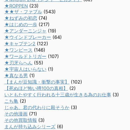
★ROPPEN
(23)
★★ザ・ファブル
(543)
★ねずみの初恋
(74)
★はじめの一歩
(217)
★アンダーニンジャ
(19)
★ウインドブレーカー
(64)
★キャプテン2
(122)
★ワンピース
(146)
★ワールドトリガー
(107)
★刃牙らへん
(55)
★宇宙人はいらない
(1)
★真なる男
(1)
【まんが豆知識・衝撃の事実】
(102)
【死ぬほど怖い噂100の真相】
(2)
いともたやすく行われる十三歳が生きる為のお仕事
(3)
こち亀
(2)
じゃあ、君の代わりに殺そうか
(3)
その他漫画
(71)
その他買取情報
(3)
まんが持ち込みシリーズ
(6)