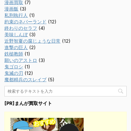
漫画買取
(7)
漫画飯
(3)
私刑執行人
(1)
約束のネバーランド
(12)
終わりのセラフ
(4)
美味しんぼ
(3)
近野智夏の腐じょうな日常
(12)
進撃の巨人
(2)
鉄槌教師
(1)
願いのアストロ
(3)
鬼ゴロシ
(1)
鬼滅の刃
(12)
魔都精兵のスレイブ
(5)
[PR]まんが買取サイト