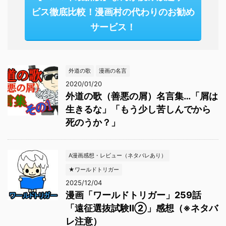
ビス徹底比較！漫画村の代わりのお勧め
サービス！
外道の歌
漫画の名言
2020/01/20
外道の歌（善悪の屑）名言集…「屑は
生きるな」「もう少し苦しんでから
死のうか？」
A漫画感想・レビュー（ネタバレあり）
★ワールドトリガー
2025/12/04
漫画「ワールドトリガー」259話
「遠征選抜試験Ⅱ②」感想（※ネタバ
レ注意）