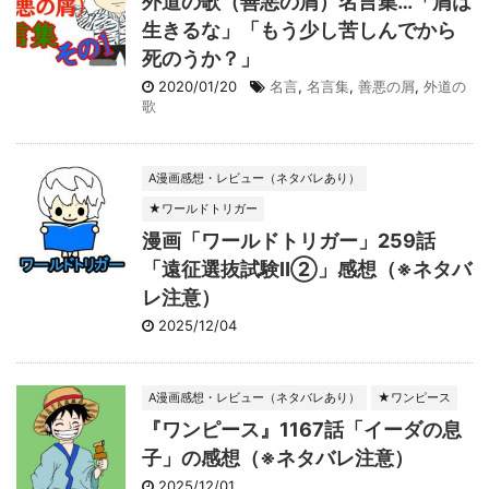
外道の歌（善悪の屑）名言集…「屑は
生きるな」「もう少し苦しんでから
死のうか？」
2020/01/20
名言
,
名言集
,
善悪の屑
,
外道の
歌
A漫画感想・レビュー（ネタバレあり）
★ワールドトリガー
漫画「ワールドトリガー」259話
「遠征選抜試験Ⅱ②」感想（※ネタバ
レ注意）
2025/12/04
A漫画感想・レビュー（ネタバレあり）
★ワンピース
『ワンピース』1167話「イーダの息
子」の感想（※ネタバレ注意）
2025/12/01