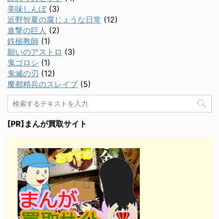
美味しんぼ
(3)
近野智夏の腐じょうな日常
(12)
進撃の巨人
(2)
鉄槌教師
(1)
願いのアストロ
(3)
鬼ゴロシ
(1)
鬼滅の刃
(12)
魔都精兵のスレイブ
(5)
[PR]まんが買取サイト