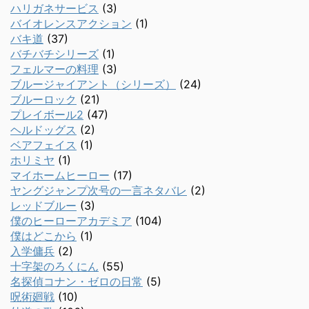
ハリガネサービス
(3)
バイオレンスアクション
(1)
バキ道
(37)
バチバチシリーズ
(1)
フェルマーの料理
(3)
ブルージャイアント（シリーズ）
(24)
ブルーロック
(21)
プレイボール2
(47)
ヘルドッグス
(2)
ベアフェイス
(1)
ホリミヤ
(1)
マイホームヒーロー
(17)
ヤングジャンプ次号の一言ネタバレ
(2)
レッドブルー
(3)
僕のヒーローアカデミア
(104)
僕はどこから
(1)
入学傭兵
(2)
十字架のろくにん
(55)
名探偵コナン・ゼロの日常
(5)
呪術廻戦
(10)