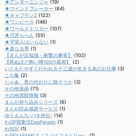
★アンダーニンジャ
(19)
★ウインドブレーカー
(64)
★キャプテン2
(122)
★ワンピース
(146)
★ワールドトリガー
(107)
★刃牙らへん
(55)
★宇宙人はいらない
(1)
★真なる男
(1)
【まんが豆知識・衝撃の事実】
(102)
【死ぬほど怖い噂100の真相】
(2)
いともたやすく行われる十三歳が生きる為のお仕事
(3)
こち亀
(2)
じゃあ、君の代わりに殺そうか
(3)
その他漫画
(71)
その他買取情報
(3)
まんが持ち込みシリーズ
(6)
まんが読み放題サービス
(1)
ゆうえんち-バキ外伝-
(14)
わQP我妻涼DesPerado
(1)
わSOV
(1)
わSPY×FAMILY（スパイファミリー）
(1)