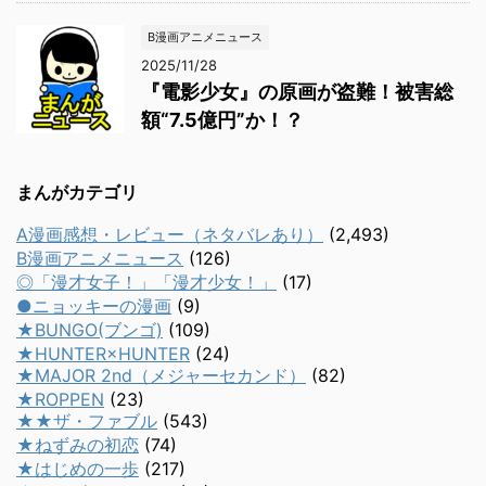
B漫画アニメニュース
2025/11/28
『電影少女』の原画が盗難！被害総
額“7.5億円”か！？
まんがカテゴリ
A漫画感想・レビュー（ネタバレあり）
(2,493)
B漫画アニメニュース
(126)
◎「漫才女子！」「漫才少女！」
(17)
●ニョッキーの漫画
(9)
★BUNGO(ブンゴ)
(109)
★HUNTER×HUNTER
(24)
★MAJOR 2nd（メジャーセカンド）
(82)
★ROPPEN
(23)
★★ザ・ファブル
(543)
★ねずみの初恋
(74)
★はじめの一歩
(217)