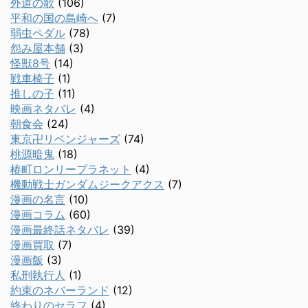
外道の歌
(106)
平和の国の島崎へ
(7)
弱虫ペダル
(78)
怨み屋本舗
(3)
怪獣8号
(14)
戦車椅子
(1)
推しの子
(11)
映画ネタバレ
(4)
朝食会
(24)
東京卍リベンジャーズ
(74)
桃源暗鬼
(18)
椿町ロンリープラネット
(4)
機動戦士ガンダムジークアクス
(7)
漫画の名言
(10)
漫画コラム
(60)
漫画最終話ネタバレ
(39)
漫画買取
(7)
漫画飯
(3)
私刑執行人
(1)
約束のネバーランド
(12)
終わりのセラフ
(4)