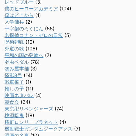
レッドブルー
(3)
僕のヒーローアカデミア
(104)
僕はどこから
(1)
入学傭兵
(2)
十字架のろくにん
(55)
名探偵コナン・ゼロの日常
(5)
呪術廻戦
(10)
外道の歌
(106)
平和の国の島崎へ
(7)
弱虫ペダル
(78)
怨み屋本舗
(3)
怪獣8号
(14)
戦車椅子
(1)
推しの子
(11)
映画ネタバレ
(4)
朝食会
(24)
東京卍リベンジャーズ
(74)
桃源暗鬼
(18)
椿町ロンリープラネット
(4)
機動戦士ガンダムジークアクス
(7)
漫画の名言
(10)