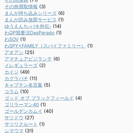
その他漫画
(71)
その他買取情報
(3)
まんが持ち込みシリーズ
(6)
まんが読み放題サービス
(1)
ゆうえんち-バキ外伝-
(14)
わQP我妻涼DesPerado
(1)
わSOV
(1)
わSPY×FAMILY（スパイファミリー）
(1)
アオアシ
(25)
アマチュアビジランテ
(6)
イレギュラーズ
(2)
カイジ
(49)
カグラバチ
(11)
キャプテン名言集
(5)
コラム
(10)
ゴッド オブ ブラックフィールド
(4)
ゴリラーマン40
(1)
ゴールデンカムイ
(40)
サツドウ
(27)
サツリクルート
(1)
シマウマ
(31)