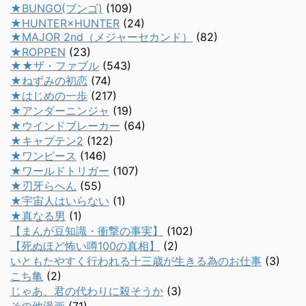
★BUNGO(ブンゴ)
(109)
★HUNTER×HUNTER
(24)
★MAJOR 2nd（メジャーセカンド）
(82)
★ROPPEN
(23)
★★ザ・ファブル
(543)
★ねずみの初恋
(74)
★はじめの一歩
(217)
★アンダーニンジャ
(19)
★ウインドブレーカー
(64)
★キャプテン2
(122)
★ワンピース
(146)
★ワールドトリガー
(107)
★刃牙らへん
(55)
★宇宙人はいらない
(1)
★真なる男
(1)
【まんが豆知識・衝撃の事実】
(102)
【死ぬほど怖い噂100の真相】
(2)
いともたやすく行われる十三歳が生きる為のお仕事
(3)
こち亀
(2)
じゃあ、君の代わりに殺そうか
(3)