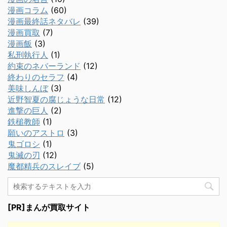
漫画コラム
(60)
漫画最終話ネタバレ
(39)
漫画買取
(7)
漫画飯
(3)
私刑執行人
(1)
約束のネバーランド
(12)
終わりのセラフ
(4)
美味しんぼ
(3)
近野智夏の腐じょうな日常
(12)
進撃の巨人
(2)
鉄槌教師
(1)
願いのアストロ
(3)
鬼ゴロシ
(1)
鬼滅の刃
(12)
魔都精兵のスレイブ
(5)
[PR]まんが買取サイト