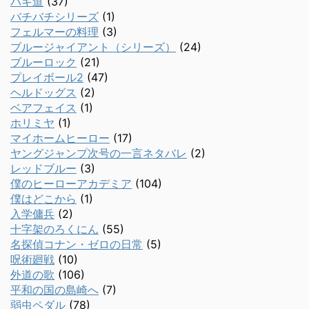
バキ道
(37)
バチバチシリーズ
(1)
フェルマーの料理
(3)
ブルージャイアント（シリーズ）
(24)
ブルーロック
(21)
プレイボール2
(47)
ヘルドッグス
(2)
ベアフェイス
(1)
ホリミヤ
(1)
マイホームヒーロー
(17)
ヤングジャンプ次号の一言ネタバレ
(2)
レッドブルー
(3)
僕のヒーローアカデミア
(104)
僕はどこから
(1)
入学傭兵
(2)
十字架のろくにん
(55)
名探偵コナン・ゼロの日常
(5)
呪術廻戦
(10)
外道の歌
(106)
平和の国の島崎へ
(7)
弱虫ペダル
(78)