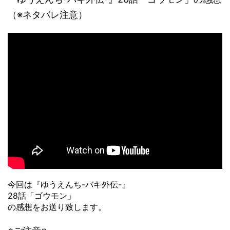
（※ネタバレ注意）
今回は『ゆうえんち-バキ外伝-』
28話「ゴウモン」
の感想をお送り致します。