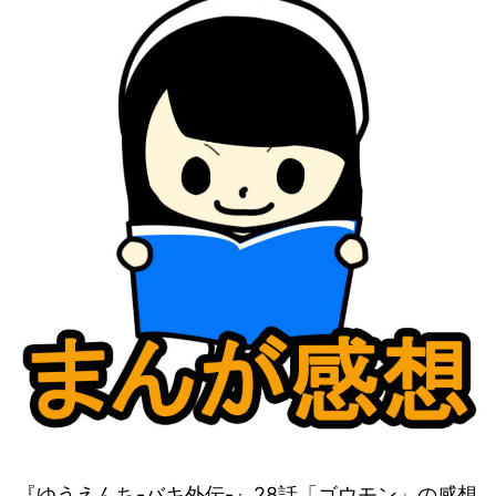
『ゆうえんち-バキ外伝-』28話「ゴウモン」の感想