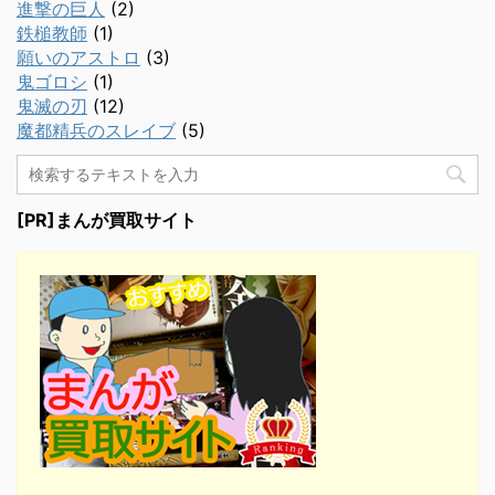
進撃の巨人
(2)
鉄槌教師
(1)
願いのアストロ
(3)
鬼ゴロシ
(1)
鬼滅の刃
(12)
魔都精兵のスレイブ
(5)
[PR]まんが買取サイト