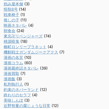
怨み屋本舗
(3)
怪獣8号
(14)
戦車椅子
(1)
推しの子
(11)
映画ネタバレ
(4)
朝食会
(24)
東京卍リベンジャーズ
(74)
桃源暗鬼
(18)
椿町ロンリープラネット
(4)
機動戦士ガンダムジークアクス
(7)
漫画の名言
(10)
漫画コラム
(60)
漫画最終話ネタバレ
(39)
漫画買取
(7)
漫画飯
(3)
私刑執行人
(1)
約束のネバーランド
(12)
終わりのセラフ
(4)
美味しんぼ
(3)
近野智夏の腐じょうな日常
(12)