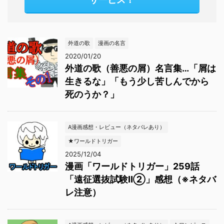
外道の歌
漫画の名言
2020/01/20
外道の歌（善悪の屑）名言集…「屑は
生きるな」「もう少し苦しんでから
死のうか？」
A漫画感想・レビュー（ネタバレあり）
★ワールドトリガー
2025/12/04
漫画「ワールドトリガー」259話
「遠征選抜試験Ⅱ②」感想（※ネタバ
レ注意）