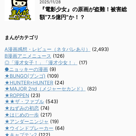
2025/11/28
『電影少女』の原画が盗難！被害総
額“7.5億円”か！？
まんがカテゴリ
A漫画感想・レビュー（ネタバレあり）
(2,493)
B漫画アニメニュース
(126)
◎「漫才女子！」「漫才少女！」
(17)
●ニョッキーの漫画
(9)
★BUNGO(ブンゴ)
(109)
★HUNTER×HUNTER
(24)
★MAJOR 2nd（メジャーセカンド）
(82)
★ROPPEN
(23)
★★ザ・ファブル
(543)
★ねずみの初恋
(74)
★はじめの一歩
(217)
★アンダーニンジャ
(19)
★ウインドブレーカー
(64)
★キャプテン2
(122)