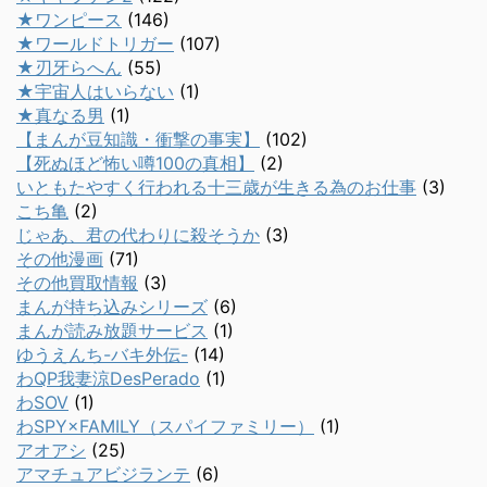
★ワンピース
(146)
★ワールドトリガー
(107)
★刃牙らへん
(55)
★宇宙人はいらない
(1)
★真なる男
(1)
【まんが豆知識・衝撃の事実】
(102)
【死ぬほど怖い噂100の真相】
(2)
いともたやすく行われる十三歳が生きる為のお仕事
(3)
こち亀
(2)
じゃあ、君の代わりに殺そうか
(3)
その他漫画
(71)
その他買取情報
(3)
まんが持ち込みシリーズ
(6)
まんが読み放題サービス
(1)
ゆうえんち-バキ外伝-
(14)
わQP我妻涼DesPerado
(1)
わSOV
(1)
わSPY×FAMILY（スパイファミリー）
(1)
アオアシ
(25)
アマチュアビジランテ
(6)