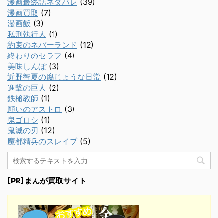
漫画最終話ネタバレ
(39)
漫画買取
(7)
漫画飯
(3)
私刑執行人
(1)
約束のネバーランド
(12)
終わりのセラフ
(4)
美味しんぼ
(3)
近野智夏の腐じょうな日常
(12)
進撃の巨人
(2)
鉄槌教師
(1)
願いのアストロ
(3)
鬼ゴロシ
(1)
鬼滅の刃
(12)
魔都精兵のスレイブ
(5)
[PR]まんが買取サイト