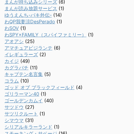
まんが持ち込みシリーズ
(6)
まんが読み放題サービス
(1)
ゆうえんち-バキ外伝-
(14)
わQP我妻涼DesPerado
(1)
わSOV
(1)
わSPY×FAMILY（スパイファミリー）
(1)
アオアシ
(25)
アマチュアビジランテ
(6)
イレギュラーズ
(2)
カイジ
(49)
カグラバチ
(11)
キャプテン名言集
(5)
コラム
(10)
ゴッド オブ ブラックフィールド
(4)
ゴリラーマン40
(1)
ゴールデンカムイ
(40)
サツドウ
(27)
サツリクルート
(1)
シマウマ
(31)
シリアルキラーランド
(1)
スモーキング・サベージ
(16)