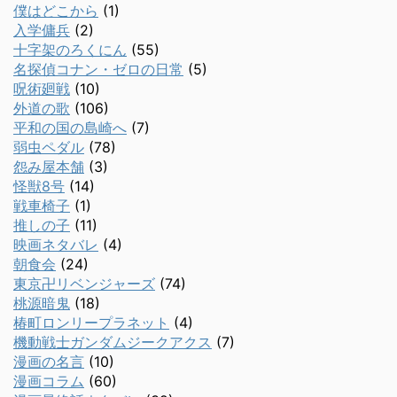
僕はどこから
(1)
入学傭兵
(2)
十字架のろくにん
(55)
名探偵コナン・ゼロの日常
(5)
呪術廻戦
(10)
外道の歌
(106)
平和の国の島崎へ
(7)
弱虫ペダル
(78)
怨み屋本舗
(3)
怪獣8号
(14)
戦車椅子
(1)
推しの子
(11)
映画ネタバレ
(4)
朝食会
(24)
東京卍リベンジャーズ
(74)
桃源暗鬼
(18)
椿町ロンリープラネット
(4)
機動戦士ガンダムジークアクス
(7)
漫画の名言
(10)
漫画コラム
(60)