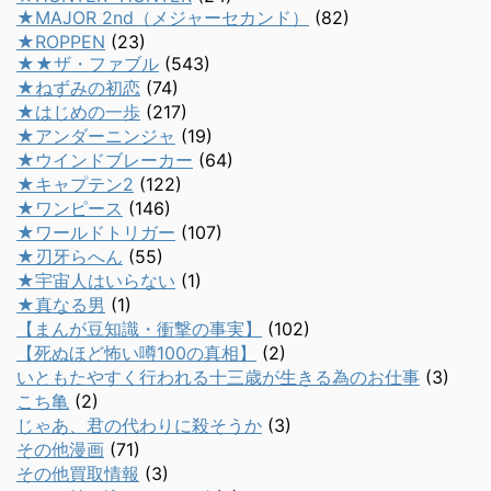
★MAJOR 2nd（メジャーセカンド）
(82)
★ROPPEN
(23)
★★ザ・ファブル
(543)
★ねずみの初恋
(74)
★はじめの一歩
(217)
★アンダーニンジャ
(19)
★ウインドブレーカー
(64)
★キャプテン2
(122)
★ワンピース
(146)
★ワールドトリガー
(107)
★刃牙らへん
(55)
★宇宙人はいらない
(1)
★真なる男
(1)
【まんが豆知識・衝撃の事実】
(102)
【死ぬほど怖い噂100の真相】
(2)
いともたやすく行われる十三歳が生きる為のお仕事
(3)
こち亀
(2)
じゃあ、君の代わりに殺そうか
(3)
その他漫画
(71)
その他買取情報
(3)