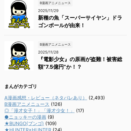
B漫画アニメニュース
2025/11/29
新種の魚「スーパーサイヤン」ドラ
ゴンボールが由来！
B漫画アニメニュース
2025/11/28
『電影少女』の原画が盗難！被害総
額“7.5億円”か！？
まんがカテゴリ
A漫画感想・レビュー（ネタバレあり）
(2,493)
B漫画アニメニュース
(126)
◎「漫才女子！」「漫才少女！」
(17)
●ニョッキーの漫画
(9)
★BUNGO(ブンゴ)
(109)
★HUNTER×HUNTER
(24)