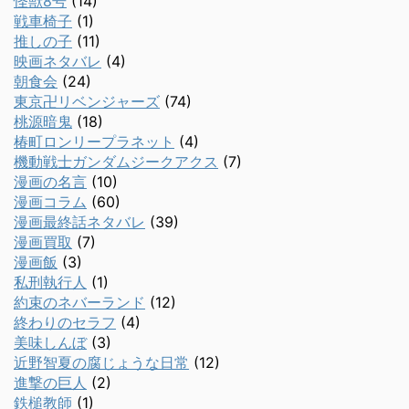
怪獣8号
(14)
戦車椅子
(1)
推しの子
(11)
映画ネタバレ
(4)
朝食会
(24)
東京卍リベンジャーズ
(74)
桃源暗鬼
(18)
椿町ロンリープラネット
(4)
機動戦士ガンダムジークアクス
(7)
漫画の名言
(10)
漫画コラム
(60)
漫画最終話ネタバレ
(39)
漫画買取
(7)
漫画飯
(3)
私刑執行人
(1)
約束のネバーランド
(12)
終わりのセラフ
(4)
美味しんぼ
(3)
近野智夏の腐じょうな日常
(12)
進撃の巨人
(2)
鉄槌教師
(1)