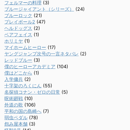
フェルマーの料理
(3)
ブルージャイアント（シリーズ）
(24)
ブルーロック
(21)
プレイボール2
(47)
ヘルドッグス
(2)
ベアフェイス
(1)
ホリミヤ
(1)
マイホームヒーロー
(17)
ヤングジャンプ次号の一言ネタバレ
(2)
レッドブルー
(3)
僕のヒーローアカデミア
(104)
僕はどこから
(1)
入学傭兵
(2)
十字架のろくにん
(55)
名探偵コナン・ゼロの日常
(5)
呪術廻戦
(10)
外道の歌
(106)
平和の国の島崎へ
(7)
弱虫ペダル
(78)
怨み屋本舗
(3)