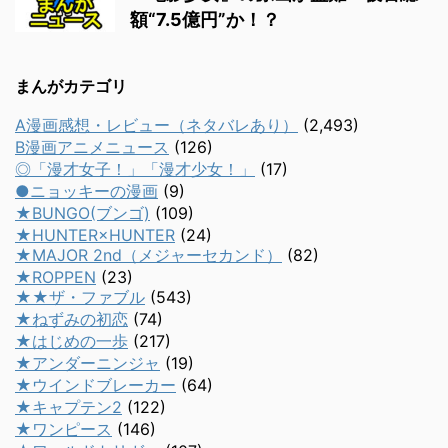
額“7.5億円”か！？
まんがカテゴリ
A漫画感想・レビュー（ネタバレあり）
(2,493)
B漫画アニメニュース
(126)
◎「漫才女子！」「漫才少女！」
(17)
●ニョッキーの漫画
(9)
★BUNGO(ブンゴ)
(109)
★HUNTER×HUNTER
(24)
★MAJOR 2nd（メジャーセカンド）
(82)
★ROPPEN
(23)
★★ザ・ファブル
(543)
★ねずみの初恋
(74)
★はじめの一歩
(217)
★アンダーニンジャ
(19)
★ウインドブレーカー
(64)
★キャプテン2
(122)
★ワンピース
(146)