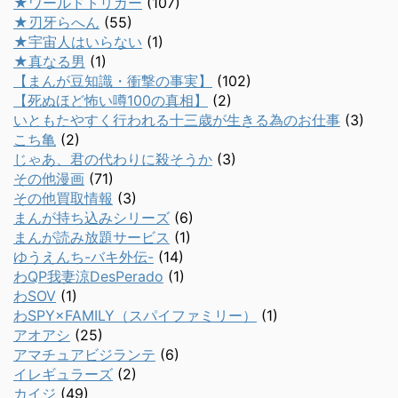
★ワールドトリガー
(107)
★刃牙らへん
(55)
★宇宙人はいらない
(1)
★真なる男
(1)
【まんが豆知識・衝撃の事実】
(102)
【死ぬほど怖い噂100の真相】
(2)
いともたやすく行われる十三歳が生きる為のお仕事
(3)
こち亀
(2)
じゃあ、君の代わりに殺そうか
(3)
その他漫画
(71)
その他買取情報
(3)
まんが持ち込みシリーズ
(6)
まんが読み放題サービス
(1)
ゆうえんち-バキ外伝-
(14)
わQP我妻涼DesPerado
(1)
わSOV
(1)
わSPY×FAMILY（スパイファミリー）
(1)
アオアシ
(25)
アマチュアビジランテ
(6)
イレギュラーズ
(2)
カイジ
(49)