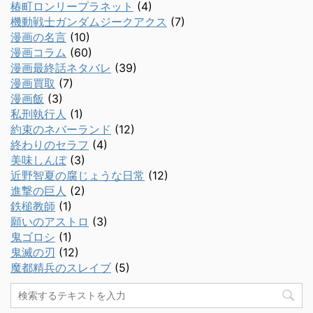
椿町ロンリープラネット
(4)
機動戦士ガンダムジークアクス
(7)
漫画の名言
(10)
漫画コラム
(60)
漫画最終話ネタバレ
(39)
漫画買取
(7)
漫画飯
(3)
私刑執行人
(1)
約束のネバーランド
(12)
終わりのセラフ
(4)
美味しんぼ
(3)
近野智夏の腐じょうな日常
(12)
進撃の巨人
(2)
鉄槌教師
(1)
願いのアストロ
(3)
鬼ゴロシ
(1)
鬼滅の刃
(12)
魔都精兵のスレイブ
(5)