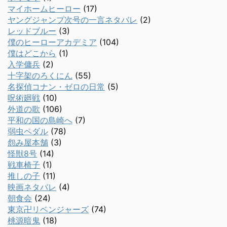
マイホームヒーロー
(17)
ヤングジャンプ次号の一言ネタバレ
(2)
レッドブルー
(3)
僕のヒーローアカデミア
(104)
僕はどこから
(1)
入学傭兵
(2)
十字架のろくにん
(55)
名探偵コナン・ゼロの日常
(5)
呪術廻戦
(10)
外道の歌
(106)
平和の国の島崎へ
(7)
弱虫ペダル
(78)
怨み屋本舗
(3)
怪獣8号
(14)
戦車椅子
(1)
推しの子
(11)
映画ネタバレ
(4)
朝食会
(24)
東京卍リベンジャーズ
(74)
桃源暗鬼
(18)