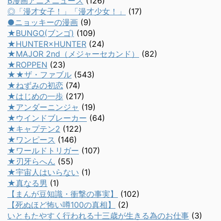
B漫画アニメニュース
(126)
◎「漫才女子！」「漫才少女！」
(17)
●ニョッキーの漫画
(9)
★BUNGO(ブンゴ)
(109)
★HUNTER×HUNTER
(24)
★MAJOR 2nd（メジャーセカンド）
(82)
★ROPPEN
(23)
★★ザ・ファブル
(543)
★ねずみの初恋
(74)
★はじめの一歩
(217)
★アンダーニンジャ
(19)
★ウインドブレーカー
(64)
★キャプテン2
(122)
★ワンピース
(146)
★ワールドトリガー
(107)
★刃牙らへん
(55)
★宇宙人はいらない
(1)
★真なる男
(1)
【まんが豆知識・衝撃の事実】
(102)
【死ぬほど怖い噂100の真相】
(2)
いともたやすく行われる十三歳が生きる為のお仕事
(3)