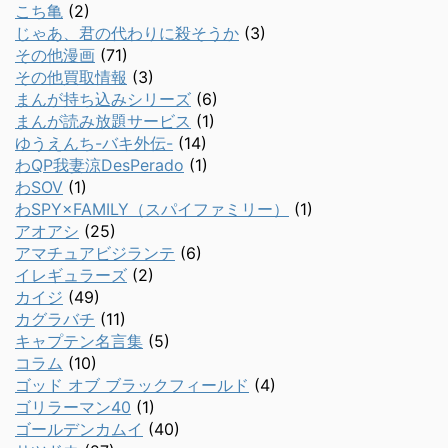
こち亀
(2)
じゃあ、君の代わりに殺そうか
(3)
その他漫画
(71)
その他買取情報
(3)
まんが持ち込みシリーズ
(6)
まんが読み放題サービス
(1)
ゆうえんち-バキ外伝-
(14)
わQP我妻涼DesPerado
(1)
わSOV
(1)
わSPY×FAMILY（スパイファミリー）
(1)
アオアシ
(25)
アマチュアビジランテ
(6)
イレギュラーズ
(2)
カイジ
(49)
カグラバチ
(11)
キャプテン名言集
(5)
コラム
(10)
ゴッド オブ ブラックフィールド
(4)
ゴリラーマン40
(1)
ゴールデンカムイ
(40)