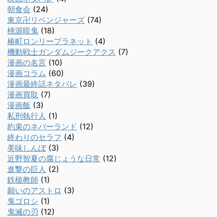
朝食会
(24)
東京卍リベンジャーズ
(74)
桃源暗鬼
(18)
椿町ロンリープラネット
(4)
機動戦士ガンダムジークアクス
(7)
漫画の名言
(10)
漫画コラム
(60)
漫画最終話ネタバレ
(39)
漫画買取
(7)
漫画飯
(3)
私刑執行人
(1)
約束のネバーランド
(12)
終わりのセラフ
(4)
美味しんぼ
(3)
近野智夏の腐じょうな日常
(12)
進撃の巨人
(2)
鉄槌教師
(1)
願いのアストロ
(3)
鬼ゴロシ
(1)
鬼滅の刃
(12)