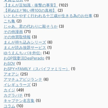
【まんが豆知識・衝撃の事実】
(102)
【死ぬほど怖い噂100の真相】
(2)
いともたやすく行われる十三歳が生きる為のお仕事
(3)
こち亀
(2)
じゃあ、君の代わりに殺そうか
(3)
その他漫画
(71)
その他買取情報
(3)
まんが持ち込みシリーズ
(6)
まんが読み放題サービス
(1)
ゆうえんち-バキ外伝-
(14)
わQP我妻涼DesPerado
(1)
わSOV
(1)
わSPY×FAMILY（スパイファミリー）
(1)
アオアシ
(25)
アマチュアビジランテ
(6)
イレギュラーズ
(2)
カイジ
(49)
カグラバチ
(11)
キャプテン名言集
(5)
コラム
(10)