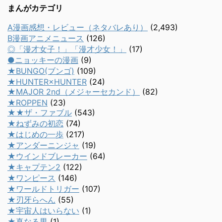
まんがカテゴリ
A漫画感想・レビュー（ネタバレあり）
(2,493)
B漫画アニメニュース
(126)
◎「漫才女子！」「漫才少女！」
(17)
●ニョッキーの漫画
(9)
★BUNGO(ブンゴ)
(109)
★HUNTER×HUNTER
(24)
★MAJOR 2nd（メジャーセカンド）
(82)
★ROPPEN
(23)
★★ザ・ファブル
(543)
★ねずみの初恋
(74)
★はじめの一歩
(217)
★アンダーニンジャ
(19)
★ウインドブレーカー
(64)
★キャプテン2
(122)
★ワンピース
(146)
★ワールドトリガー
(107)
★刃牙らへん
(55)
★宇宙人はいらない
(1)
★真なる男
(1)