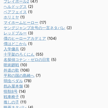
プレイボール2
(47)
ヘルドッグス
(2)
ベアフェイス
(1)
ホリミヤ
(1)
マイホームヒーロー
(17)
ヤングジャンプ次号の一言ネタバレ
(2)
レッドブルー
(3)
僕のヒーローアカデミア
(104)
僕はどこから
(1)
入学傭兵
(2)
十字架のろくにん
(55)
名探偵コナン・ゼロの日常
(5)
呪術廻戦
(10)
外道の歌
(106)
平和の国の島崎へ
(7)
弱虫ペダル
(78)
怨み屋本舗
(3)
怪獣8号
(14)
戦車椅子
(1)
推しの子
(11)
映画ネタバレ
(4)