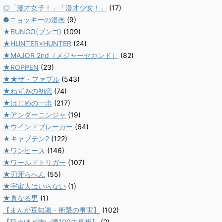
◎「漫才女子！」「漫才少女！」
(17)
●ニョッキーの漫画
(9)
★BUNGO(ブンゴ)
(109)
★HUNTER×HUNTER
(24)
★MAJOR 2nd（メジャーセカンド）
(82)
★ROPPEN
(23)
★★ザ・ファブル
(543)
★ねずみの初恋
(74)
★はじめの一歩
(217)
★アンダーニンジャ
(19)
★ウインドブレーカー
(64)
★キャプテン2
(122)
★ワンピース
(146)
★ワールドトリガー
(107)
★刃牙らへん
(55)
★宇宙人はいらない
(1)
★真なる男
(1)
【まんが豆知識・衝撃の事実】
(102)
【死ぬほど怖い噂100の真相】
(2)