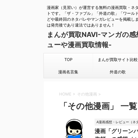
漫画家（見習い）が運営する無料の漫画買取・ネ
トです。「ザ・ファブル」「外道の歌」「ワール
どや最終回のネタバレやマンガレビューを掲載し
は発売後であり違法ではありません！
まんが買取NAVI-マンガの
ューや漫画買取情報-
TOP
まんが買取サイト比較
漫画名言集
外道の歌
HOME
>
その他漫画
>
「その他漫画」 一覧
A漫画感想・レビュー（ネ
漫画「グリーンバ