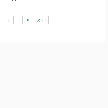
3
…
15
次へ »