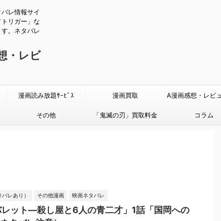
タバレ情報サイ
ドトリガー」な
ます。ネタバレ
感想・レビ
漫画読み放題ｻｰﾋﾞｽ
漫画買取
A漫画感想・レビ
その他
「鬼滅の刃」買取料金
タバレあり
コラム
タバレあり）
その他漫画
映画ネタバレ
レット―殺し屋と6人の青二才」1話「国岡への