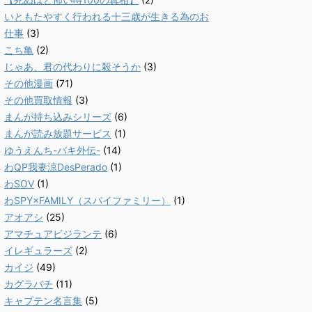
いともたやすく行われる十三歳が生きる為のお
仕事
(3)
こち亀
(2)
じゃあ、君の代わりに殺そうか
(3)
その他漫画
(71)
その他買取情報
(3)
まんが持ち込みシリーズ
(6)
まんが読み放題サービス
(1)
ゆうえんち-バキ外伝-
(14)
わQP我妻涼DesPerado
(1)
わSOV
(1)
わSPY×FAMILY（スパイファミリー）
(1)
アオアシ
(25)
アマチュアビジランテ
(6)
イレギュラーズ
(2)
カイジ
(49)
カグラバチ
(11)
キャプテン名言集
(5)