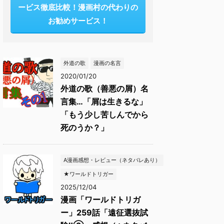
ービス徹底比較！漫画村の代わりの
お勧めサービス！
外道の歌
漫画の名言
2020/01/20
外道の歌（善悪の屑）名
言集…「屑は生きるな」
「もう少し苦しんでから
死のうか？」
A漫画感想・レビュー（ネタバレあり）
★ワールドトリガー
2025/12/04
漫画「ワールドトリガ
ー」259話「遠征選抜試