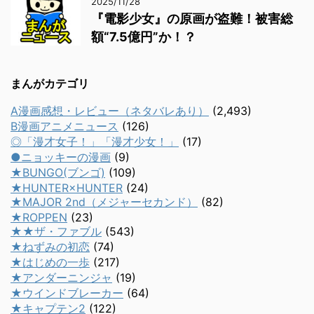
2025/11/28
『電影少女』の原画が盗難！被害総
額“7.5億円”か！？
まんがカテゴリ
A漫画感想・レビュー（ネタバレあり）
(2,493)
B漫画アニメニュース
(126)
◎「漫才女子！」「漫才少女！」
(17)
●ニョッキーの漫画
(9)
★BUNGO(ブンゴ)
(109)
★HUNTER×HUNTER
(24)
★MAJOR 2nd（メジャーセカンド）
(82)
★ROPPEN
(23)
★★ザ・ファブル
(543)
★ねずみの初恋
(74)
★はじめの一歩
(217)
★アンダーニンジャ
(19)
★ウインドブレーカー
(64)
★キャプテン2
(122)