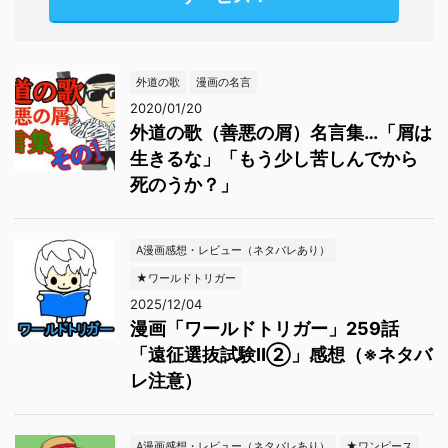
外道の歌
漫画の名言
2020/01/20
外道の歌（善悪の屑）名言集…「屑は
生きるな」「もう少し苦しんでから
死のうか？」
A漫画感想・レビュー（ネタバレあり）
★ワールドトリガー
2025/12/04
漫画「ワールドトリガー」259話
「遠征選抜試験Ⅱ②」感想（※ネタバ
レ注意）
A漫画感想・レビュー（ネタバレあり）
★ワンピース