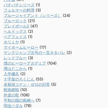
バチバチシリーズ
(1)
フェルマーの料理
(3)
ブルージャイアント（シリーズ）
(24)
ブルーロック
(21)
プレイボール2
(47)
ヘルドッグス
(2)
ベアフェイス
(1)
ホリミヤ
(1)
マイホームヒーロー
(17)
ヤングジャンプ次号の一言ネタバレ
(2)
レッドブルー
(3)
僕のヒーローアカデミア
(104)
僕はどこから
(1)
入学傭兵
(2)
十字架のろくにん
(55)
名探偵コナン・ゼロの日常
(5)
呪術廻戦
(10)
外道の歌
(106)
平和の国の島崎へ
(7)
弱虫ペダル
(78)