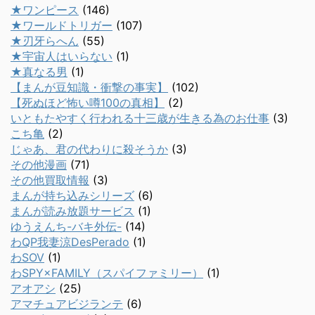
★ワンピース
(146)
★ワールドトリガー
(107)
★刃牙らへん
(55)
★宇宙人はいらない
(1)
★真なる男
(1)
【まんが豆知識・衝撃の事実】
(102)
【死ぬほど怖い噂100の真相】
(2)
いともたやすく行われる十三歳が生きる為のお仕事
(3)
こち亀
(2)
じゃあ、君の代わりに殺そうか
(3)
その他漫画
(71)
その他買取情報
(3)
まんが持ち込みシリーズ
(6)
まんが読み放題サービス
(1)
ゆうえんち-バキ外伝-
(14)
わQP我妻涼DesPerado
(1)
わSOV
(1)
わSPY×FAMILY（スパイファミリー）
(1)
アオアシ
(25)
アマチュアビジランテ
(6)