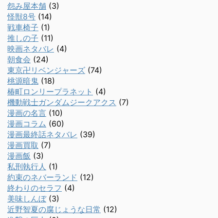
怨み屋本舗
(3)
怪獣8号
(14)
戦車椅子
(1)
推しの子
(11)
映画ネタバレ
(4)
朝食会
(24)
東京卍リベンジャーズ
(74)
桃源暗鬼
(18)
椿町ロンリープラネット
(4)
機動戦士ガンダムジークアクス
(7)
漫画の名言
(10)
漫画コラム
(60)
漫画最終話ネタバレ
(39)
漫画買取
(7)
漫画飯
(3)
私刑執行人
(1)
約束のネバーランド
(12)
終わりのセラフ
(4)
美味しんぼ
(3)
近野智夏の腐じょうな日常
(12)