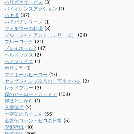
ハリガネサービス
(3)
バイオレンスアクション
(1)
バキ道
(37)
バチバチシリーズ
(1)
フェルマーの料理
(3)
ブルージャイアント（シリーズ）
(24)
ブルーロック
(21)
プレイボール2
(47)
ヘルドッグス
(2)
ベアフェイス
(1)
ホリミヤ
(1)
マイホームヒーロー
(17)
ヤングジャンプ次号の一言ネタバレ
(2)
レッドブルー
(3)
僕のヒーローアカデミア
(104)
僕はどこから
(1)
入学傭兵
(2)
十字架のろくにん
(55)
名探偵コナン・ゼロの日常
(5)
呪術廻戦
(10)
外道の歌
(106)