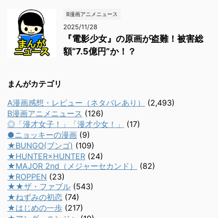
B漫画アニメニュース
2025/11/28
『電影少女』の原画が盗難！被害総
額“7.5億円”か！？
まんがカテゴリ
A漫画感想・レビュー（ネタバレあり）
(2,493)
B漫画アニメニュース
(126)
◎「漫才女子！」「漫才少女！」
(17)
●ニョッキーの漫画
(9)
★BUNGO(ブンゴ)
(109)
★HUNTER×HUNTER
(24)
★MAJOR 2nd（メジャーセカンド）
(82)
★ROPPEN
(23)
★★ザ・ファブル
(543)
★ねずみの初恋
(74)
★はじめの一歩
(217)