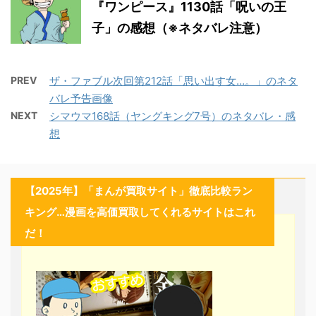
『ワンピース』1130話「呪いの王
子」の感想（※ネタバレ注意）
PREV
ザ・ファブル次回第212話「思い出す女…。」のネタ
バレ予告画像
NEXT
シマウマ168話（ヤングキング7号）のネタバレ・感
想
【2025年】「まんが買取サイト」徹底比較ラン
キング…漫画を高価買取してくれるサイトはこれ
だ！