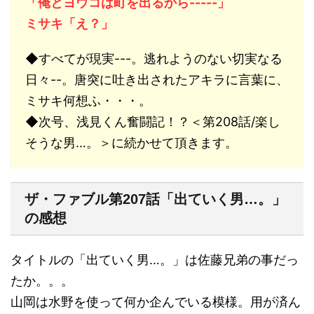
「俺とヨウコは町を出るから-----」
ミサキ「え？」
◆すべてが現実---。逃れようのない切実なる
日々--。唐突に吐き出されたアキラに言葉に、
ミサキ何想ふ・・・。
◆次号、浅見くん奮闘記！？＜第208話/楽し
そうな男…。＞に続かせて頂きます。
ザ・ファブル第207話「出ていく男…。」
の感想
タイトルの「出ていく男…。」は佐藤兄弟の事だっ
たか。。。
山岡は水野を使って何か企んでいる模様。用が済ん