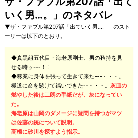
ザ・ファブル第207話「出て
いく男…。」のネタバレ
▼ザ・ファブル第207話「出ていく男…。」のスト
ーリーは以下のとおり。
◆真黒組五代目・海老原剛士、男の矜持を見
せる時ッ---！！
◆稼業に身体を張って生きて来た---・・・。
極道に命を懸けて鎬いできた--・・・。
灰皿の
燃やした後は二朗の手紙だが、灰になってい
た。
海老原は山岡のダメージに疑問を持つがマツ
は佐藤の銃について説明。
高橋に砂川を探すよう指示。