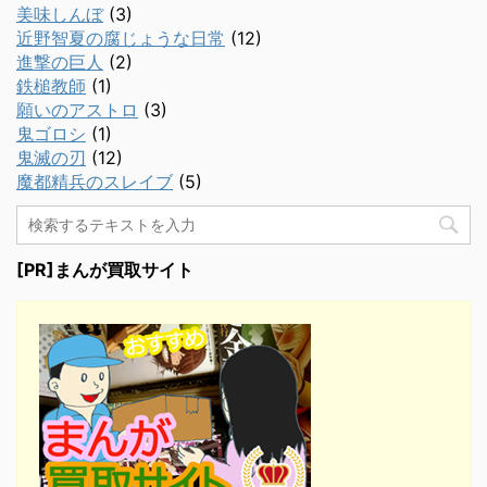
美味しんぼ
(3)
近野智夏の腐じょうな日常
(12)
進撃の巨人
(2)
鉄槌教師
(1)
願いのアストロ
(3)
鬼ゴロシ
(1)
鬼滅の刃
(12)
魔都精兵のスレイブ
(5)
[PR]まんが買取サイト