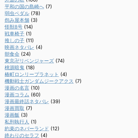
平和の国の島崎へ
(7)
弱虫ペダル
(78)
怨み屋本舗
(3)
怪獣8号
(14)
戦車椅子
(1)
推しの子
(11)
映画ネタバレ
(4)
朝食会
(24)
東京卍リベンジャーズ
(74)
桃源暗鬼
(18)
椿町ロンリープラネット
(4)
機動戦士ガンダムジークアクス
(7)
漫画の名言
(10)
漫画コラム
(60)
漫画最終話ネタバレ
(39)
漫画買取
(7)
漫画飯
(3)
私刑執行人
(1)
約束のネバーランド
(12)
終わりのセラフ
(4)