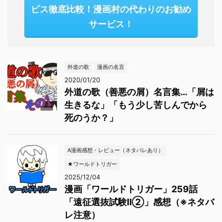
ビス徹底比較！漫画村の代わりのお勧め
サービス！
外道の歌
漫画の名言
2020/01/20
外道の歌（善悪の屑）名言集…「屑は
生きるな」「もう少し苦しんでから
死のうか？」
A漫画感想・レビュー（ネタバレあり）
★ワールドトリガー
2025/12/04
漫画「ワールドトリガー」259話
「遠征選抜試験Ⅱ②」感想（※ネタバ
レ注意）