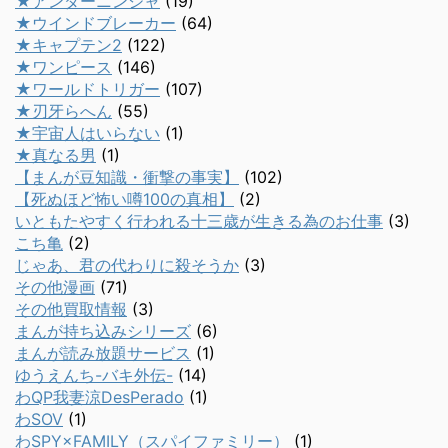
★アンダーニンジャ
(19)
★ウインドブレーカー
(64)
★キャプテン2
(122)
★ワンピース
(146)
★ワールドトリガー
(107)
★刃牙らへん
(55)
★宇宙人はいらない
(1)
★真なる男
(1)
【まんが豆知識・衝撃の事実】
(102)
【死ぬほど怖い噂100の真相】
(2)
いともたやすく行われる十三歳が生きる為のお仕事
(3)
こち亀
(2)
じゃあ、君の代わりに殺そうか
(3)
その他漫画
(71)
その他買取情報
(3)
まんが持ち込みシリーズ
(6)
まんが読み放題サービス
(1)
ゆうえんち-バキ外伝-
(14)
わQP我妻涼DesPerado
(1)
わSOV
(1)
わSPY×FAMILY（スパイファミリー）
(1)