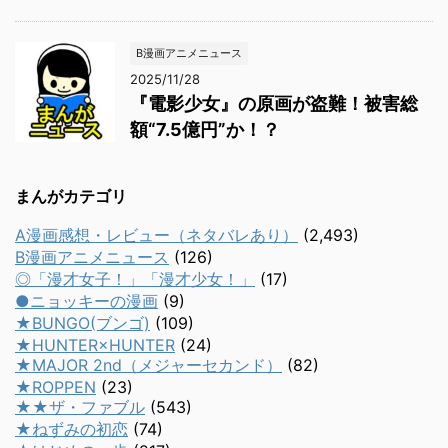
B漫画アニメニュース
2025/11/28
『電影少女』の原画が盗難！被害総
額“7.5億円”か！？
まんがカテゴリ
A漫画感想・レビュー（ネタバレあり）
(2,493)
B漫画アニメニュース
(126)
◎「漫才女子！」「漫才少女！」
(17)
●ニョッキーの漫画
(9)
★BUNGO(ブンゴ)
(109)
★HUNTER×HUNTER
(24)
★MAJOR 2nd（メジャーセカンド）
(82)
★ROPPEN
(23)
★★ザ・ファブル
(543)
★ねずみの初恋
(74)