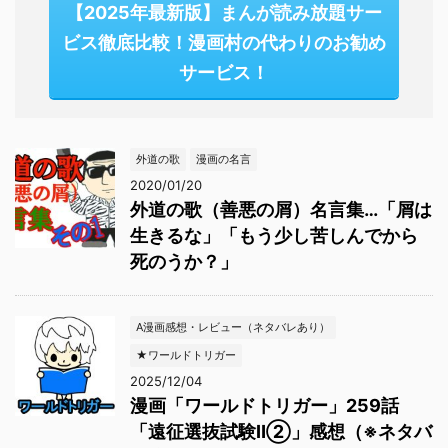
【2025年最新版】まんが読み放題サー
ビス徹底比較！漫画村の代わりのお勧め
サービス！
外道の歌
漫画の名言
2020/01/20
外道の歌（善悪の屑）名言集…「屑は
生きるな」「もう少し苦しんでから
死のうか？」
A漫画感想・レビュー（ネタバレあり）
★ワールドトリガー
2025/12/04
漫画「ワールドトリガー」259話
「遠征選抜試験Ⅱ②」感想（※ネタバ