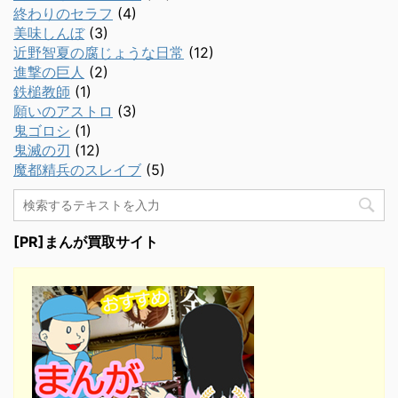
終わりのセラフ
(4)
美味しんぼ
(3)
近野智夏の腐じょうな日常
(12)
進撃の巨人
(2)
鉄槌教師
(1)
願いのアストロ
(3)
鬼ゴロシ
(1)
鬼滅の刃
(12)
魔都精兵のスレイブ
(5)
[PR]まんが買取サイト