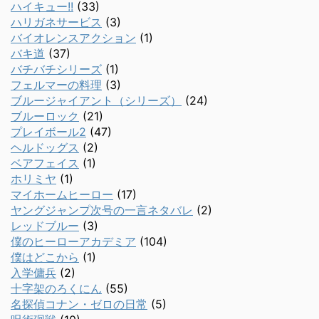
ハイキュー!!
(33)
ハリガネサービス
(3)
バイオレンスアクション
(1)
バキ道
(37)
バチバチシリーズ
(1)
フェルマーの料理
(3)
ブルージャイアント（シリーズ）
(24)
ブルーロック
(21)
プレイボール2
(47)
ヘルドッグス
(2)
ベアフェイス
(1)
ホリミヤ
(1)
マイホームヒーロー
(17)
ヤングジャンプ次号の一言ネタバレ
(2)
レッドブルー
(3)
僕のヒーローアカデミア
(104)
僕はどこから
(1)
入学傭兵
(2)
十字架のろくにん
(55)
名探偵コナン・ゼロの日常
(5)