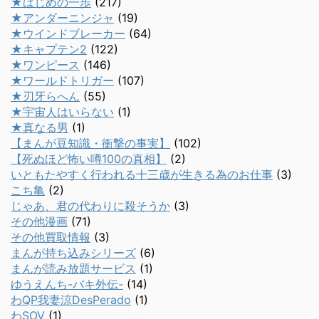
★はじめの一歩
(217)
★アンダーニンジャ
(19)
★ウインドブレーカー
(64)
★キャプテン2
(122)
★ワンピース
(146)
★ワールドトリガー
(107)
★刃牙らへん
(55)
★宇宙人はいらない
(1)
★真なる男
(1)
【まんが豆知識・衝撃の事実】
(102)
【死ぬほど怖い噂100の真相】
(2)
いともたやすく行われる十三歳が生きる為のお仕事
(3)
こち亀
(2)
じゃあ、君の代わりに殺そうか
(3)
その他漫画
(71)
その他買取情報
(3)
まんが持ち込みシリーズ
(6)
まんが読み放題サービス
(1)
ゆうえんち-バキ外伝-
(14)
わQP我妻涼DesPerado
(1)
わSOV
(1)