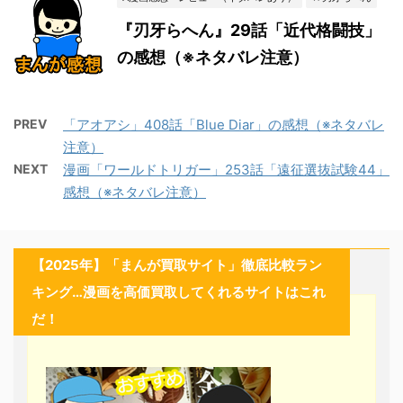
『刃牙らへん』29話「近代格闘技」
の感想（※ネタバレ注意）
PREV
「アオアシ」408話「Blue Diar」の感想（※ネタバレ
注意）
NEXT
漫画「ワールドトリガー」253話「遠征選抜試験44」
感想（※ネタバレ注意）
【2025年】「まんが買取サイト」徹底比較ラン
キング…漫画を高価買取してくれるサイトはこれ
だ！