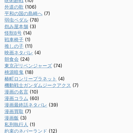
呪術廻戦
(10)
外道の歌
(106)
平和の国の島崎へ
(7)
弱虫ペダル
(78)
怨み屋本舗
(3)
怪獣8号
(14)
戦車椅子
(1)
推しの子
(11)
映画ネタバレ
(4)
朝食会
(24)
東京卍リベンジャーズ
(74)
桃源暗鬼
(18)
椿町ロンリープラネット
(4)
機動戦士ガンダムジークアクス
(7)
漫画の名言
(10)
漫画コラム
(60)
漫画最終話ネタバレ
(39)
漫画買取
(7)
漫画飯
(3)
私刑執行人
(1)
約束のネバーランド
(12)