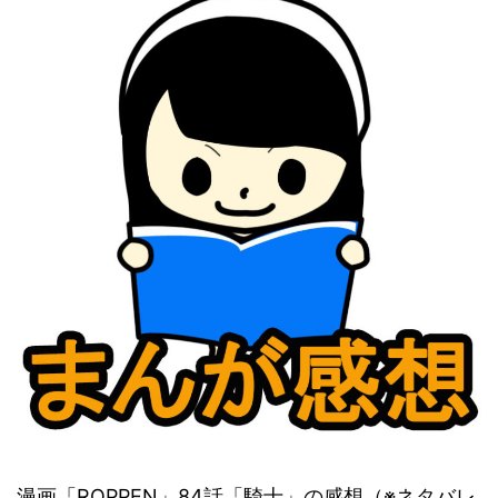
漫画「ROPPEN」84話「騎士」の感想（※ネタバレ