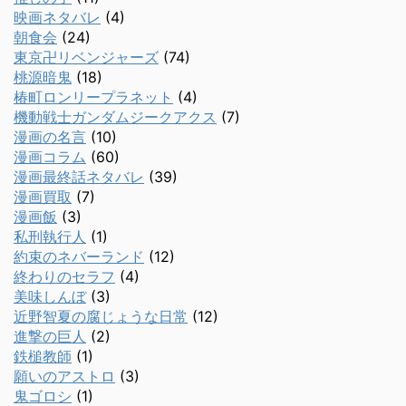
映画ネタバレ
(4)
朝食会
(24)
東京卍リベンジャーズ
(74)
桃源暗鬼
(18)
椿町ロンリープラネット
(4)
機動戦士ガンダムジークアクス
(7)
漫画の名言
(10)
漫画コラム
(60)
漫画最終話ネタバレ
(39)
漫画買取
(7)
漫画飯
(3)
私刑執行人
(1)
約束のネバーランド
(12)
終わりのセラフ
(4)
美味しんぼ
(3)
近野智夏の腐じょうな日常
(12)
進撃の巨人
(2)
鉄槌教師
(1)
願いのアストロ
(3)
鬼ゴロシ
(1)