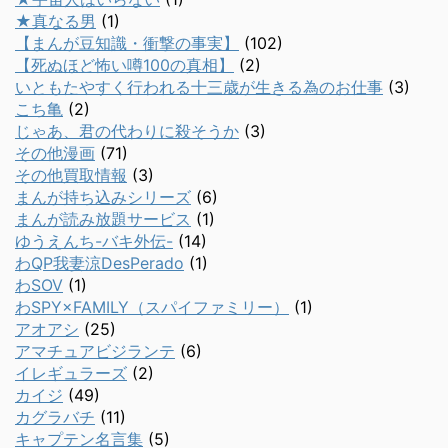
★真なる男
(1)
【まんが豆知識・衝撃の事実】
(102)
【死ぬほど怖い噂100の真相】
(2)
いともたやすく行われる十三歳が生きる為のお仕事
(3)
こち亀
(2)
じゃあ、君の代わりに殺そうか
(3)
その他漫画
(71)
その他買取情報
(3)
まんが持ち込みシリーズ
(6)
まんが読み放題サービス
(1)
ゆうえんち-バキ外伝-
(14)
わQP我妻涼DesPerado
(1)
わSOV
(1)
わSPY×FAMILY（スパイファミリー）
(1)
アオアシ
(25)
アマチュアビジランテ
(6)
イレギュラーズ
(2)
カイジ
(49)
カグラバチ
(11)
キャプテン名言集
(5)