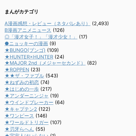
まんがカテゴリ
A漫画感想・レビュー（ネタバレあり）
(2,493)
B漫画アニメニュース
(126)
◎「漫才女子！」「漫才少女！」
(17)
●ニョッキーの漫画
(9)
★BUNGO(ブンゴ)
(109)
★HUNTER×HUNTER
(24)
★MAJOR 2nd（メジャーセカンド）
(82)
★ROPPEN
(23)
★★ザ・ファブル
(543)
★ねずみの初恋
(74)
★はじめの一歩
(217)
★アンダーニンジャ
(19)
★ウインドブレーカー
(64)
★キャプテン2
(122)
★ワンピース
(146)
★ワールドトリガー
(107)
★刃牙らへん
(55)
★宇宙人はいらない
(1)