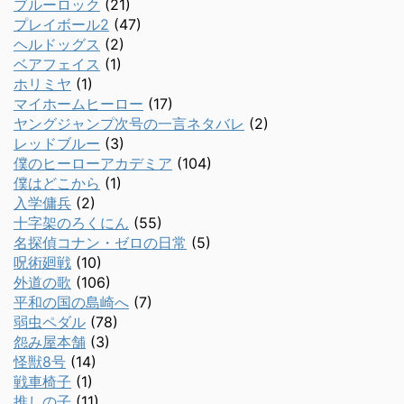
ブルーロック
(21)
プレイボール2
(47)
ヘルドッグス
(2)
ベアフェイス
(1)
ホリミヤ
(1)
マイホームヒーロー
(17)
ヤングジャンプ次号の一言ネタバレ
(2)
レッドブルー
(3)
僕のヒーローアカデミア
(104)
僕はどこから
(1)
入学傭兵
(2)
十字架のろくにん
(55)
名探偵コナン・ゼロの日常
(5)
呪術廻戦
(10)
外道の歌
(106)
平和の国の島崎へ
(7)
弱虫ペダル
(78)
怨み屋本舗
(3)
怪獣8号
(14)
戦車椅子
(1)
推しの子
(11)