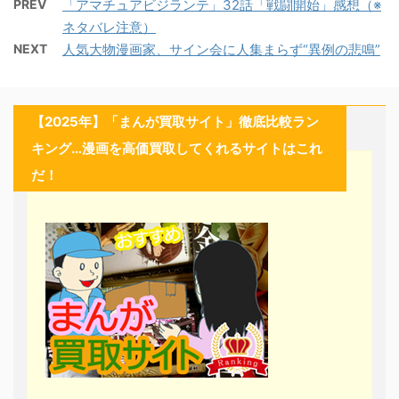
PREV
「アマチュアビジランテ」32話「戦闘開始」感想（※
ネタバレ注意）
NEXT
人気大物漫画家、サイン会に人集まらず“異例の悲鳴”
【2025年】「まんが買取サイト」徹底比較ラン
キング…漫画を高価買取してくれるサイトはこれ
だ！