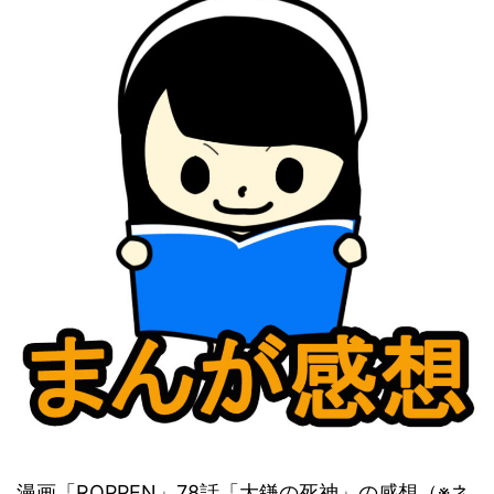
漫画「ROPPEN」78話「大鎌の死神」の感想（※ネ