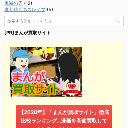
鬼滅の刃
(12)
魔都精兵のスレイブ
(5)
[PR]まんが買取サイト
【2020年】「まんが買取サイト」徹底
比較ランキング…漫画を高価買取して