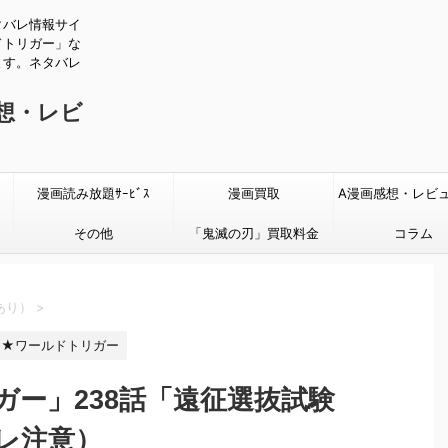
タバレ情報サイ
ドトリガー」な
ます。ネタバレ
感想・レビ
漫画読み放題ｻｰﾋﾞｽ
漫画買取
A漫画感想・レビ
その他
「鬼滅の刃」買取料金
タバレあり
コラム
あり）
>
★ワールドトリガー
ガー」238話「遠征選抜試験
レ注意）