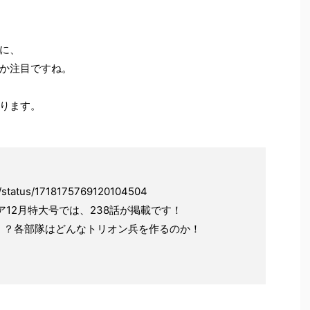
に、
か注目ですね。
ります。
ff/status/1718175769120104504
エア12月特大号では、238話が掲載です！
！？各部隊はどんなトリオン兵を作るのか！