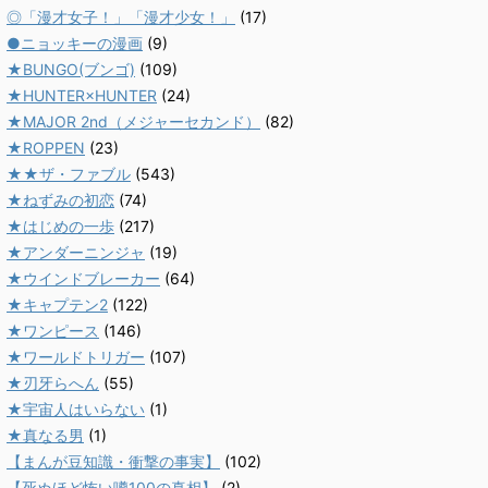
◎「漫才女子！」「漫才少女！」
(17)
●ニョッキーの漫画
(9)
★BUNGO(ブンゴ)
(109)
★HUNTER×HUNTER
(24)
★MAJOR 2nd（メジャーセカンド）
(82)
★ROPPEN
(23)
★★ザ・ファブル
(543)
★ねずみの初恋
(74)
★はじめの一歩
(217)
★アンダーニンジャ
(19)
★ウインドブレーカー
(64)
★キャプテン2
(122)
★ワンピース
(146)
★ワールドトリガー
(107)
★刃牙らへん
(55)
★宇宙人はいらない
(1)
★真なる男
(1)
【まんが豆知識・衝撃の事実】
(102)
【死ぬほど怖い噂100の真相】
(2)