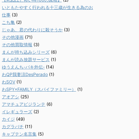
いともたやすく行われる十三歳が生きる為のお
仕事
(3)
こち亀
(2)
じゃあ、君の代わりに殺そうか
(3)
その他漫画
(71)
その他買取情報
(3)
まんが持ち込みシリーズ
(6)
まんが読み放題サービス
(1)
ゆうえんち-バキ外伝-
(14)
わQP我妻涼DesPerado
(1)
わSOV
(1)
わSPY×FAMILY（スパイファミリー）
(1)
アオアシ
(25)
アマチュアビジランテ
(6)
イレギュラーズ
(2)
カイジ
(49)
カグラバチ
(11)
キャプテン名言集
(5)