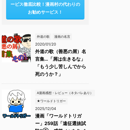
ービス徹底比較！漫画村の代わりの
お勧めサービス！
外道の歌
漫画の名言
2020/01/20
外道の歌（善悪の屑）名
言集…「屑は生きるな」
「もう少し苦しんでから
死のうか？」
A漫画感想・レビュー（ネタバレあり）
★ワールドトリガー
2025/12/04
漫画「ワールドトリガ
ー」259話「遠征選抜試