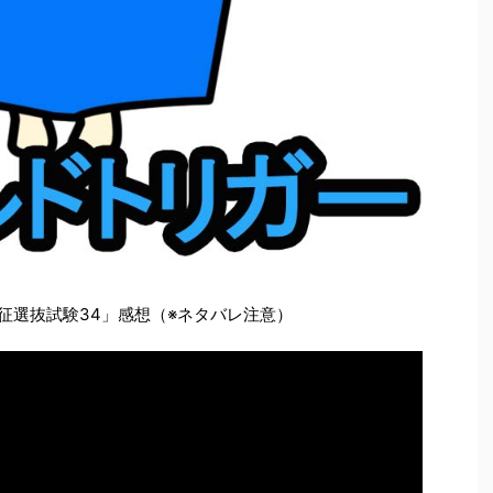
征選抜試験34」感想（※ネタバレ注意）