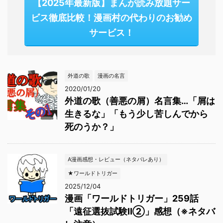
【2025年最新版】まんが読み放題サー
ビス徹底比較！漫画村の代わりのお勧め
サービス！
外道の歌
漫画の名言
2020/01/20
外道の歌（善悪の屑）名言集…「屑は
生きるな」「もう少し苦しんでから
死のうか？」
A漫画感想・レビュー（ネタバレあり）
★ワールドトリガー
2025/12/04
漫画「ワールドトリガー」259話
「遠征選抜試験Ⅱ②」感想（※ネタバ