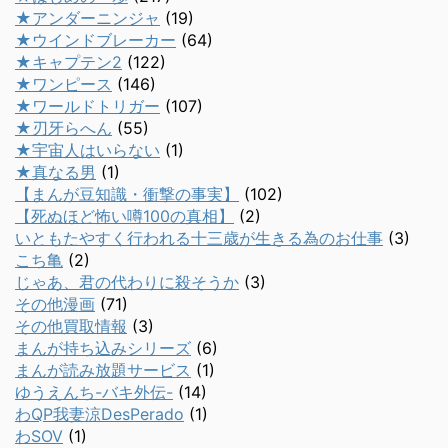
★アンダーニンジャ
(19)
★ウインドブレーカー
(64)
★キャプテン2
(122)
★ワンピース
(146)
★ワールドトリガー
(107)
★刃牙らへん
(55)
★宇宙人はいらない
(1)
★真なる男
(1)
【まんが豆知識・衝撃の事実】
(102)
【死ぬほど怖い噂100の真相】
(2)
いともたやすく行われる十三歳が生きる為のお仕事
(3)
こち亀
(2)
じゃあ、君の代わりに殺そうか
(3)
その他漫画
(71)
その他買取情報
(3)
まんが持ち込みシリーズ
(6)
まんが読み放題サービス
(1)
ゆうえんち-バキ外伝-
(14)
わQP我妻涼DesPerado
(1)
わSOV
(1)