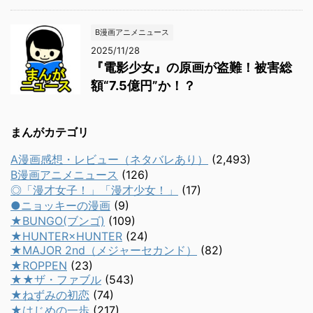
B漫画アニメニュース
2025/11/28
『電影少女』の原画が盗難！被害総
額“7.5億円”か！？
まんがカテゴリ
A漫画感想・レビュー（ネタバレあり）
(2,493)
B漫画アニメニュース
(126)
◎「漫才女子！」「漫才少女！」
(17)
●ニョッキーの漫画
(9)
★BUNGO(ブンゴ)
(109)
★HUNTER×HUNTER
(24)
★MAJOR 2nd（メジャーセカンド）
(82)
★ROPPEN
(23)
★★ザ・ファブル
(543)
★ねずみの初恋
(74)
★はじめの一歩
(217)