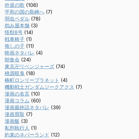
外道の歌
(106)
平和の国の島崎へ
(7)
弱虫ペダル
(78)
怨み屋本舗
(3)
怪獣8号
(14)
戦車椅子
(1)
推しの子
(11)
映画ネタバレ
(4)
朝食会
(24)
東京卍リベンジャーズ
(74)
桃源暗鬼
(18)
椿町ロンリープラネット
(4)
機動戦士ガンダムジークアクス
(7)
漫画の名言
(10)
漫画コラム
(60)
漫画最終話ネタバレ
(39)
漫画買取
(7)
漫画飯
(3)
私刑執行人
(1)
約束のネバーランド
(12)