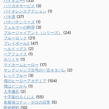
ハイキュー!!
(33)
ハリガネサービス
(3)
バイオレンスアクション
(1)
バキ道
(37)
バチバチシリーズ
(1)
フェルマーの料理
(3)
ブルージャイアント（シリーズ）
(24)
ブルーロック
(21)
プレイボール2
(47)
ヘルドッグス
(2)
ベアフェイス
(1)
ホリミヤ
(1)
マイホームヒーロー
(17)
ヤングジャンプ次号の一言ネタバレ
(2)
レッドブルー
(3)
僕のヒーローアカデミア
(104)
僕はどこから
(1)
入学傭兵
(2)
十字架のろくにん
(55)
名探偵コナン・ゼロの日常
(5)
呪術廻戦
(10)