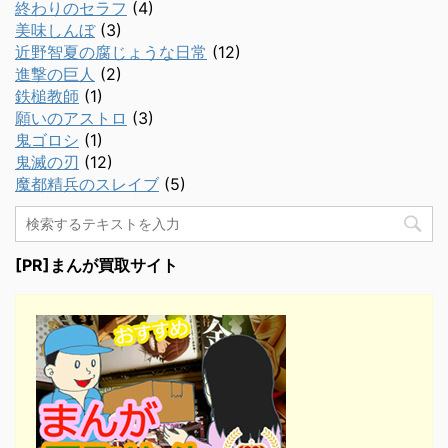
終わりのセラフ
(4)
美味しんぼ
(3)
近野智夏の腐じょうな日常
(12)
進撃の巨人
(2)
鉄槌教師
(1)
願いのアストロ
(3)
鬼ゴロシ
(1)
鬼滅の刃
(12)
魔都精兵のスレイブ
(5)
[PR]まんが買取サイト