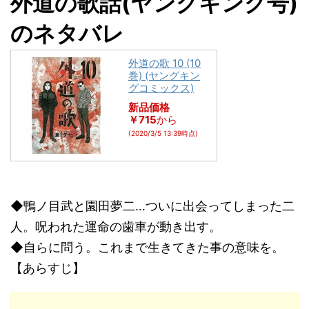
外道の歌話(ヤングキング号)
のネタバレ
外道の歌 10 (10
巻) (ヤングキン
グコミックス)
新品価格
￥715
から
(2020/3/5 13:39時点)
◆鴨ノ目武と園田夢二…ついに出会ってしまった二
人。呪われた運命の歯車が動き出す。
◆自らに問う。これまで生きてきた事の意味を。
【あらすじ】