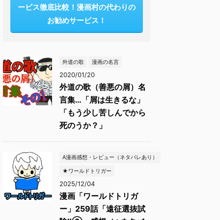
ービス徹底比較！漫画村の代わりの
お勧めサービス！
外道の歌
漫画の名言
2020/01/20
外道の歌（善悪の屑）名
言集…「屑は生きるな」
「もう少し苦しんでから
死のうか？」
A漫画感想・レビュー（ネタバレあり）
★ワールドトリガー
2025/12/04
漫画「ワールドトリガ
ー」259話「遠征選抜試