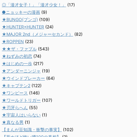
◎「漫才女子！」「漫才少女！」
(17)
●ニョッキーの漫画
(9)
★BUNGO(ブンゴ)
(109)
★HUNTER×HUNTER
(24)
★MAJOR 2nd（メジャーセカンド）
(82)
★ROPPEN
(23)
★★ザ・ファブル
(543)
★ねずみの初恋
(74)
★はじめの一歩
(217)
★アンダーニンジャ
(19)
★ウインドブレーカー
(64)
★キャプテン2
(122)
★ワンピース
(146)
★ワールドトリガー
(107)
★刃牙らへん
(55)
★宇宙人はいらない
(1)
★真なる男
(1)
【まんが豆知識・衝撃の事実】
(102)
【死ぬほど怖い噂100の真相】
(2)