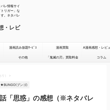
タバレ情報サイ
ドトリガー」な
ます。ネタバレ
感想・レビ
漫画読み放題ｻｰﾋﾞｽ
漫画買取
A漫画感想・レビ
その他
「鬼滅の刃」買取料金
タバレあり
コラム
あり）
>
★BUNGO(ブンゴ)
67話「思惑」の感想（※ネタバレ