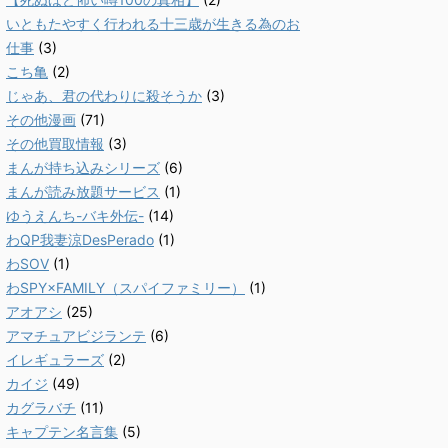
いともたやすく行われる十三歳が生きる為のお
仕事
(3)
こち亀
(2)
じゃあ、君の代わりに殺そうか
(3)
その他漫画
(71)
その他買取情報
(3)
まんが持ち込みシリーズ
(6)
まんが読み放題サービス
(1)
ゆうえんち-バキ外伝-
(14)
わQP我妻涼DesPerado
(1)
わSOV
(1)
わSPY×FAMILY（スパイファミリー）
(1)
アオアシ
(25)
アマチュアビジランテ
(6)
イレギュラーズ
(2)
カイジ
(49)
カグラバチ
(11)
キャプテン名言集
(5)