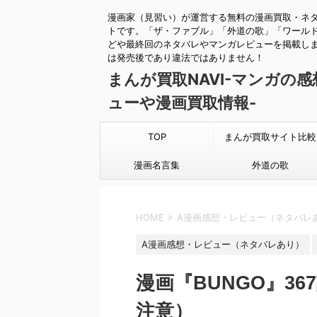
漫画家（見習い）が運営する無料の漫画買取・ネ
トです。「ザ・ファブル」「外道の歌」「ワール
どや最終回のネタバレやマンガレビューを掲載し
は発売後であり違法ではありません！
まんが買取NAVI-マンガの
ューや漫画買取情報-
TOP
まんが買取サイト比較
漫画名言集
外道の歌
HOME
>
A漫画感想・レビュー（ネタバレ
A漫画感想・レビュー（ネタバレあり）
漫画『BUNGO』3
注意）