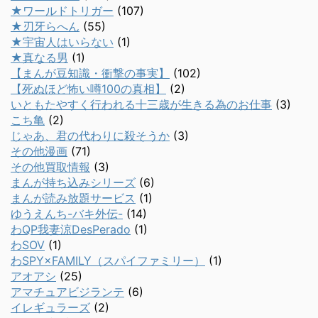
★ワールドトリガー
(107)
★刃牙らへん
(55)
★宇宙人はいらない
(1)
★真なる男
(1)
【まんが豆知識・衝撃の事実】
(102)
【死ぬほど怖い噂100の真相】
(2)
いともたやすく行われる十三歳が生きる為のお仕事
(3)
こち亀
(2)
じゃあ、君の代わりに殺そうか
(3)
その他漫画
(71)
その他買取情報
(3)
まんが持ち込みシリーズ
(6)
まんが読み放題サービス
(1)
ゆうえんち-バキ外伝-
(14)
わQP我妻涼DesPerado
(1)
わSOV
(1)
わSPY×FAMILY（スパイファミリー）
(1)
アオアシ
(25)
アマチュアビジランテ
(6)
イレギュラーズ
(2)