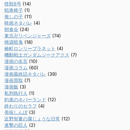
怪獣8号
(14)
戦車椅子
(1)
推しの子
(11)
映画ネタバレ
(4)
朝食会
(24)
東京卍リベンジャーズ
(74)
桃源暗鬼
(18)
椿町ロンリープラネット
(4)
機動戦士ガンダムジークアクス
(7)
漫画の名言
(10)
漫画コラム
(60)
漫画最終話ネタバレ
(39)
漫画買取
(7)
漫画飯
(3)
私刑執行人
(1)
約束のネバーランド
(12)
終わりのセラフ
(4)
美味しんぼ
(3)
近野智夏の腐じょうな日常
(12)
進撃の巨人
(2)