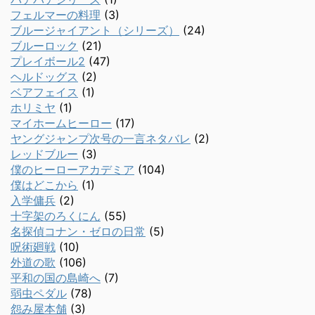
フェルマーの料理
(3)
ブルージャイアント（シリーズ）
(24)
ブルーロック
(21)
プレイボール2
(47)
ヘルドッグス
(2)
ベアフェイス
(1)
ホリミヤ
(1)
マイホームヒーロー
(17)
ヤングジャンプ次号の一言ネタバレ
(2)
レッドブルー
(3)
僕のヒーローアカデミア
(104)
僕はどこから
(1)
入学傭兵
(2)
十字架のろくにん
(55)
名探偵コナン・ゼロの日常
(5)
呪術廻戦
(10)
外道の歌
(106)
平和の国の島崎へ
(7)
弱虫ペダル
(78)
怨み屋本舗
(3)