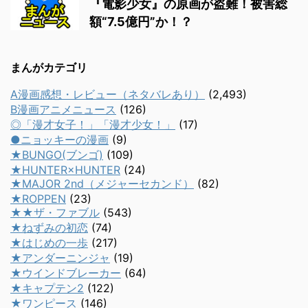
『電影少女』の原画が盗難！被害総
額“7.5億円”か！？
まんがカテゴリ
A漫画感想・レビュー（ネタバレあり）
(2,493)
B漫画アニメニュース
(126)
◎「漫才女子！」「漫才少女！」
(17)
●ニョッキーの漫画
(9)
★BUNGO(ブンゴ)
(109)
★HUNTER×HUNTER
(24)
★MAJOR 2nd（メジャーセカンド）
(82)
★ROPPEN
(23)
★★ザ・ファブル
(543)
★ねずみの初恋
(74)
★はじめの一歩
(217)
★アンダーニンジャ
(19)
★ウインドブレーカー
(64)
★キャプテン2
(122)
★ワンピース
(146)