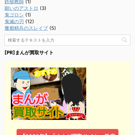
鉄槌教師
(1)
願いのアストロ
(3)
鬼ゴロシ
(1)
鬼滅の刃
(12)
魔都精兵のスレイブ
(5)
[PR]まんが買取サイト