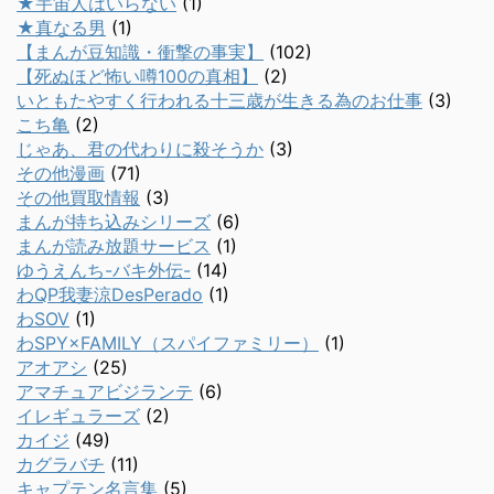
★宇宙人はいらない
(1)
★真なる男
(1)
【まんが豆知識・衝撃の事実】
(102)
【死ぬほど怖い噂100の真相】
(2)
いともたやすく行われる十三歳が生きる為のお仕事
(3)
こち亀
(2)
じゃあ、君の代わりに殺そうか
(3)
その他漫画
(71)
その他買取情報
(3)
まんが持ち込みシリーズ
(6)
まんが読み放題サービス
(1)
ゆうえんち-バキ外伝-
(14)
わQP我妻涼DesPerado
(1)
わSOV
(1)
わSPY×FAMILY（スパイファミリー）
(1)
アオアシ
(25)
アマチュアビジランテ
(6)
イレギュラーズ
(2)
カイジ
(49)
カグラバチ
(11)
キャプテン名言集
(5)