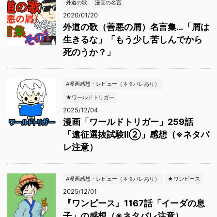
外道の歌
漫画の名言
2020/01/20
外道の歌（善悪の屑）名言集…「屑は
生きるな」「もう少し苦しんでから
死のうか？」
A漫画感想・レビュー（ネタバレあり）
★ワールドトリガー
2025/12/04
漫画「ワールドトリガー」259話
「遠征選抜試験Ⅱ②」感想（※ネタバ
レ注意）
A漫画感想・レビュー（ネタバレあり）
★ワンピース
2025/12/01
『ワンピース』1167話「イーダの息
子」の感想（※ネタバレ注意）