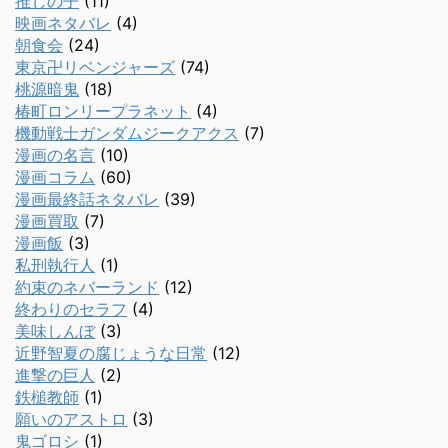
推しの子
(11)
映画ネタバレ
(4)
朝食会
(24)
東京卍リベンジャーズ
(74)
桃源暗鬼
(18)
椿町ロンリープラネット
(4)
機動戦士ガンダムジークアクス
(7)
漫画の名言
(10)
漫画コラム
(60)
漫画最終話ネタバレ
(39)
漫画買取
(7)
漫画飯
(3)
私刑執行人
(1)
約束のネバーランド
(12)
終わりのセラフ
(4)
美味しんぼ
(3)
近野智夏の腐じょうな日常
(12)
進撃の巨人
(2)
鉄槌教師
(1)
願いのアストロ
(3)
鬼ゴロシ
(1)