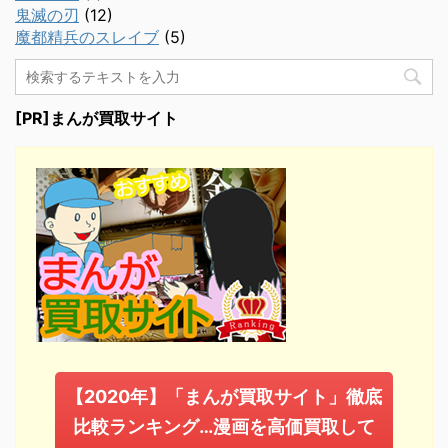
鬼滅の刃
(12)
魔都精兵のスレイブ
(5)
[PR]まんが買取サイト
【2020年】「まんが買取サイト」徹底
比較ランキング…漫画を高価買取して