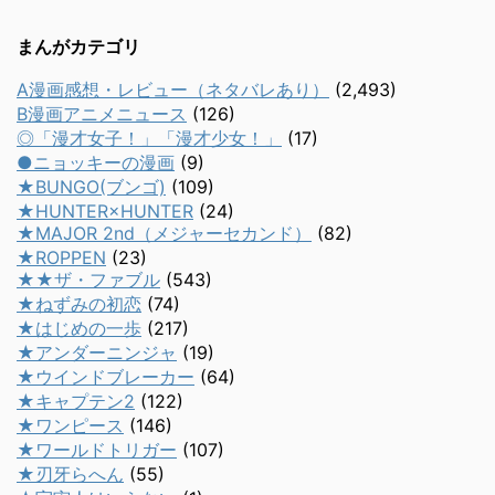
まんがカテゴリ
A漫画感想・レビュー（ネタバレあり）
(2,493)
B漫画アニメニュース
(126)
◎「漫才女子！」「漫才少女！」
(17)
●ニョッキーの漫画
(9)
★BUNGO(ブンゴ)
(109)
★HUNTER×HUNTER
(24)
★MAJOR 2nd（メジャーセカンド）
(82)
★ROPPEN
(23)
★★ザ・ファブル
(543)
★ねずみの初恋
(74)
★はじめの一歩
(217)
★アンダーニンジャ
(19)
★ウインドブレーカー
(64)
★キャプテン2
(122)
★ワンピース
(146)
★ワールドトリガー
(107)
★刃牙らへん
(55)