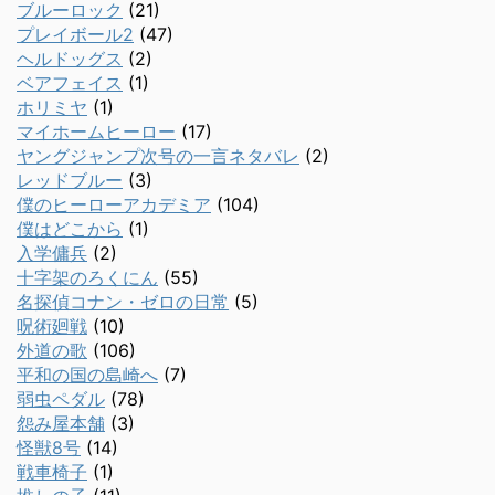
ブルーロック
(21)
プレイボール2
(47)
ヘルドッグス
(2)
ベアフェイス
(1)
ホリミヤ
(1)
マイホームヒーロー
(17)
ヤングジャンプ次号の一言ネタバレ
(2)
レッドブルー
(3)
僕のヒーローアカデミア
(104)
僕はどこから
(1)
入学傭兵
(2)
十字架のろくにん
(55)
名探偵コナン・ゼロの日常
(5)
呪術廻戦
(10)
外道の歌
(106)
平和の国の島崎へ
(7)
弱虫ペダル
(78)
怨み屋本舗
(3)
怪獣8号
(14)
戦車椅子
(1)