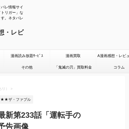
タバレ情報サイ
ドトリガー」な
ます。ネタバレ
感想・レビ
漫画読み放題ｻｰﾋﾞｽ
漫画買取
A漫画感想・レビ
その他
「鬼滅の刃」買取料金
タバレあり
コラム
あり）
>
★★ザ・ファブル
新第233話「運転手の
予告画像