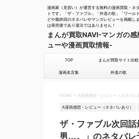
漫画家（見習い）が運営する無料の漫画買取・ネ
トです。「ザ・ファブル」「外道の歌」「ワール
どや最終回のネタバレやマンガレビューを掲載し
は発売後であり違法ではありません！
まんが買取NAVI-マンガの
ューや漫画買取情報-
TOP
まんが買取サイト比較
漫画名言集
外道の歌
HOME
>
A漫画感想・レビュー（ネタバレ
A漫画感想・レビュー（ネタバレあり）
ザ・ファブル次回話最
男…。」のネタバレ