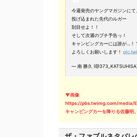
今週発売のヤングマガジンにて
投げ込まれた先代のルガー
刮目せよ！！
そして次週のプチ予告っ！
キャンピングカーには誰が…！
よろしくお願いします！
pic.t
— 南 勝久 (@373_KATSUHISA
▼画像
https://pbs.twimg.com/medi
キャンピングカーを降りる佐藤明
ザ・ファブルネタバレ