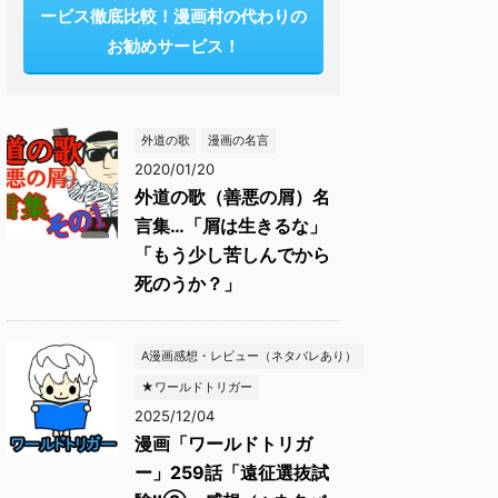
ービス徹底比較！漫画村の代わりの
お勧めサービス！
外道の歌
漫画の名言
2020/01/20
外道の歌（善悪の屑）名
言集…「屑は生きるな」
「もう少し苦しんでから
死のうか？」
A漫画感想・レビュー（ネタバレあり）
★ワールドトリガー
2025/12/04
漫画「ワールドトリガ
ー」259話「遠征選抜試