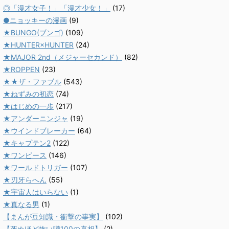
◎「漫才女子！」「漫才少女！」
(17)
●ニョッキーの漫画
(9)
★BUNGO(ブンゴ)
(109)
★HUNTER×HUNTER
(24)
★MAJOR 2nd（メジャーセカンド）
(82)
★ROPPEN
(23)
★★ザ・ファブル
(543)
★ねずみの初恋
(74)
★はじめの一歩
(217)
★アンダーニンジャ
(19)
★ウインドブレーカー
(64)
★キャプテン2
(122)
★ワンピース
(146)
★ワールドトリガー
(107)
★刃牙らへん
(55)
★宇宙人はいらない
(1)
★真なる男
(1)
【まんが豆知識・衝撃の事実】
(102)
【死ぬほど怖い噂100の真相】
(2)