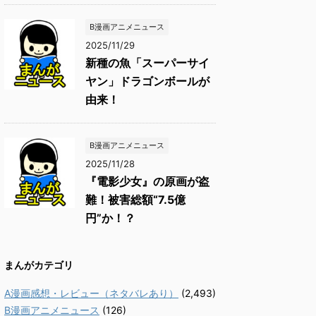
B漫画アニメニュース
2025/11/29
新種の魚「スーパーサイ
ヤン」ドラゴンボールが
由来！
B漫画アニメニュース
2025/11/28
『電影少女』の原画が盗
難！被害総額“7.5億
円”か！？
まんがカテゴリ
A漫画感想・レビュー（ネタバレあり）
(2,493)
B漫画アニメニュース
(126)