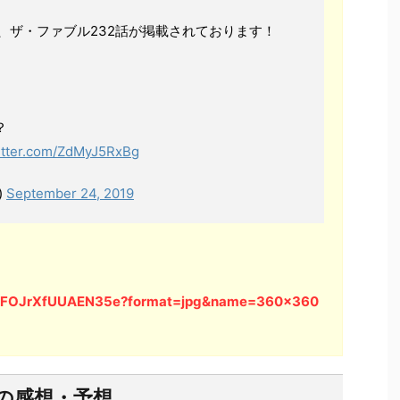
、ザ・ファブル232話が掲載されております！
？
witter.com/ZdMyJ5RxBg
)
September 24, 2019
a/EFOJrXfUUAEN35e?format=jpg&name=360x360
。
の感想・予想