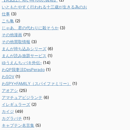
いともたやすく行われる十三歳が生きる為のお
仕事
(3)
こち亀
(2)
じゃあ、君の代わりに殺そうか
(3)
その他漫画
(71)
その他買取情報
(3)
まんが持ち込みシリーズ
(6)
まんが読み放題サービス
(1)
ゆうえんち-バキ外伝-
(14)
わQP我妻涼DesPerado
(1)
わSOV
(1)
わSPY×FAMILY（スパイファミリー）
(1)
アオアシ
(25)
アマチュアビジランテ
(6)
イレギュラーズ
(2)
カイジ
(49)
カグラバチ
(11)
キャプテン名言集
(5)