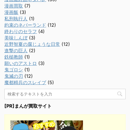
漫画買取
(7)
漫画飯
(3)
私刑執行人
(1)
約束のネバーランド
(12)
終わりのセラフ
(4)
美味しんぼ
(3)
近野智夏の腐じょうな日常
(12)
進撃の巨人
(2)
鉄槌教師
(1)
願いのアストロ
(3)
鬼ゴロシ
(1)
鬼滅の刃
(12)
魔都精兵のスレイブ
(5)
[PR]まんが買取サイト