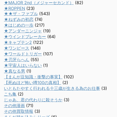
★MAJOR 2nd（メジャーセカンド）
(82)
★ROPPEN
(23)
★★ザ・ファブル
(543)
★ねずみの初恋
(74)
★はじめの一歩
(217)
★アンダーニンジャ
(19)
★ウインドブレーカー
(64)
★キャプテン2
(122)
★ワンピース
(146)
★ワールドトリガー
(107)
★刃牙らへん
(55)
★宇宙人はいらない
(1)
★真なる男
(1)
【まんが豆知識・衝撃の事実】
(102)
【死ぬほど怖い噂100の真相】
(2)
いともたやすく行われる十三歳が生きる為のお仕事
(3)
こち亀
(2)
じゃあ、君の代わりに殺そうか
(3)
その他漫画
(71)
その他買取情報
(3)