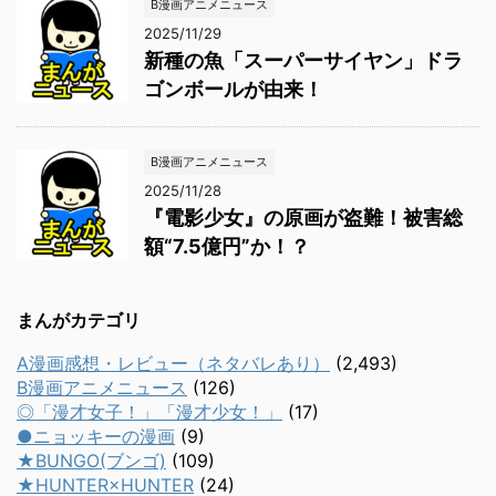
B漫画アニメニュース
2025/11/29
新種の魚「スーパーサイヤン」ドラ
ゴンボールが由来！
B漫画アニメニュース
2025/11/28
『電影少女』の原画が盗難！被害総
額“7.5億円”か！？
まんがカテゴリ
A漫画感想・レビュー（ネタバレあり）
(2,493)
B漫画アニメニュース
(126)
◎「漫才女子！」「漫才少女！」
(17)
●ニョッキーの漫画
(9)
★BUNGO(ブンゴ)
(109)
★HUNTER×HUNTER
(24)