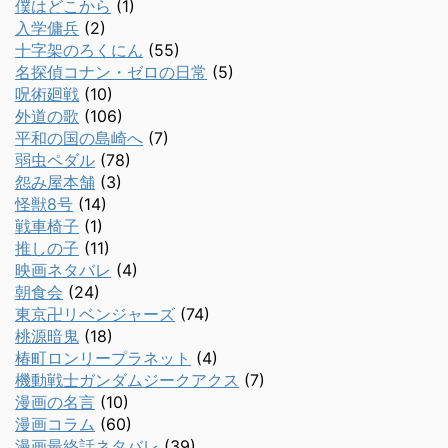
僕はどこから
(1)
入学傭兵
(2)
十字架のろくにん
(55)
名探偵コナン・ゼロの日常
(5)
呪術廻戦
(10)
外道の歌
(106)
平和の国の島崎へ
(7)
弱虫ペダル
(78)
怨み屋本舗
(3)
怪獣8号
(14)
戦車椅子
(1)
推しの子
(11)
映画ネタバレ
(4)
朝食会
(24)
東京卍リベンジャーズ
(74)
桃源暗鬼
(18)
椿町ロンリープラネット
(4)
機動戦士ガンダムジークアクス
(7)
漫画の名言
(10)
漫画コラム
(60)
漫画最終話ネタバレ
(39)