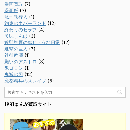
漫画買取
(7)
漫画飯
(3)
私刑執行人
(1)
約束のネバーランド
(12)
終わりのセラフ
(4)
美味しんぼ
(3)
近野智夏の腐じょうな日常
(12)
進撃の巨人
(2)
鉄槌教師
(1)
願いのアストロ
(3)
鬼ゴロシ
(1)
鬼滅の刃
(12)
魔都精兵のスレイブ
(5)
[PR]まんが買取サイト