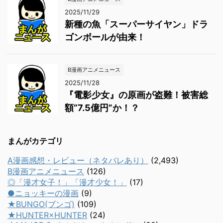
2025/11/29
新種の魚「スーパーサイヤン」ドラ
ゴンボールが由来！
B漫画アニメニュース
2025/11/28
『電影少女』の原画が盗難！被害総
額“7.5億円”か！？
まんがカテゴリ
A漫画感想・レビュー（ネタバレあり）
(2,493)
B漫画アニメニュース
(126)
◎「漫才女子！」「漫才少女！」
(17)
●ニョッキーの漫画
(9)
★BUNGO(ブンゴ)
(109)
★HUNTER×HUNTER
(24)