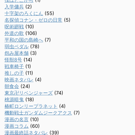
僕はどこから
(1)
入学傭兵
(2)
十字架のろくにん
(55)
名探偵コナン・ゼロの日常
(5)
呪術廻戦
(10)
外道の歌
(106)
平和の国の島崎へ
(7)
弱虫ペダル
(78)
怨み屋本舗
(3)
怪獣8号
(14)
戦車椅子
(1)
推しの子
(11)
映画ネタバレ
(4)
朝食会
(24)
東京卍リベンジャーズ
(74)
桃源暗鬼
(18)
椿町ロンリープラネット
(4)
機動戦士ガンダムジークアクス
(7)
漫画の名言
(10)
漫画コラム
(60)
漫画最終話ネタバレ
(39)