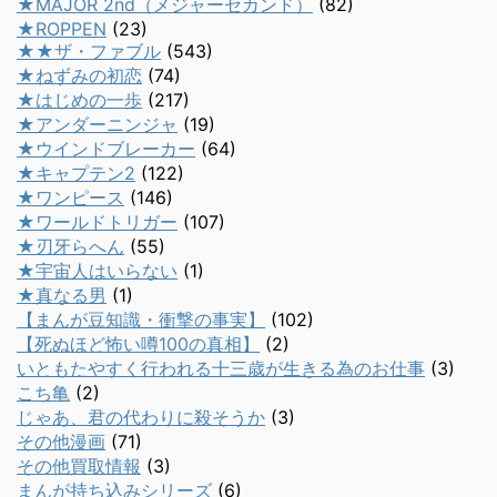
★MAJOR 2nd（メジャーセカンド）
(82)
★ROPPEN
(23)
★★ザ・ファブル
(543)
★ねずみの初恋
(74)
★はじめの一歩
(217)
★アンダーニンジャ
(19)
★ウインドブレーカー
(64)
★キャプテン2
(122)
★ワンピース
(146)
★ワールドトリガー
(107)
★刃牙らへん
(55)
★宇宙人はいらない
(1)
★真なる男
(1)
【まんが豆知識・衝撃の事実】
(102)
【死ぬほど怖い噂100の真相】
(2)
いともたやすく行われる十三歳が生きる為のお仕事
(3)
こち亀
(2)
じゃあ、君の代わりに殺そうか
(3)
その他漫画
(71)
その他買取情報
(3)
まんが持ち込みシリーズ
(6)