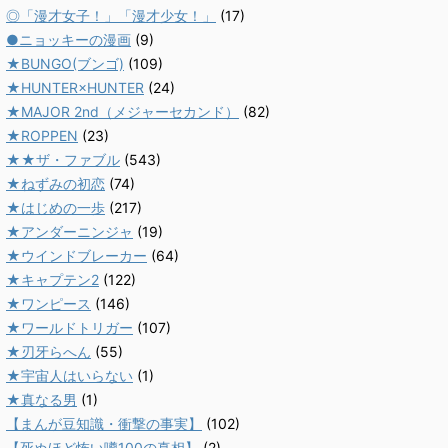
◎「漫才女子！」「漫才少女！」
(17)
●ニョッキーの漫画
(9)
★BUNGO(ブンゴ)
(109)
★HUNTER×HUNTER
(24)
★MAJOR 2nd（メジャーセカンド）
(82)
★ROPPEN
(23)
★★ザ・ファブル
(543)
★ねずみの初恋
(74)
★はじめの一歩
(217)
★アンダーニンジャ
(19)
★ウインドブレーカー
(64)
★キャプテン2
(122)
★ワンピース
(146)
★ワールドトリガー
(107)
★刃牙らへん
(55)
★宇宙人はいらない
(1)
★真なる男
(1)
【まんが豆知識・衝撃の事実】
(102)
【死ぬほど怖い噂100の真相】
(2)