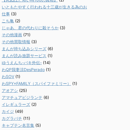
いともたやすく行われる十三歳が生きる為のお
仕事
(3)
こち亀
(2)
じゃあ、君の代わりに殺そうか
(3)
その他漫画
(71)
その他買取情報
(3)
まんが持ち込みシリーズ
(6)
まんが読み放題サービス
(1)
ゆうえんち-バキ外伝-
(14)
わQP我妻涼DesPerado
(1)
わSOV
(1)
わSPY×FAMILY（スパイファミリー）
(1)
アオアシ
(25)
アマチュアビジランテ
(6)
イレギュラーズ
(2)
カイジ
(49)
カグラバチ
(11)
キャプテン名言集
(5)