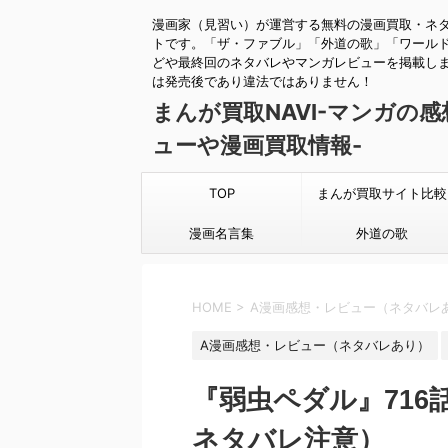
漫画家（見習い）が運営する無料の漫画買取・ネ
トです。「ザ・ファブル」「外道の歌」「ワール
どや最終回のネタバレやマンガレビューを掲載し
は発売後であり違法ではありません！
まんが買取NAVI-マンガの
ューや漫画買取情報-
TOP
まんが買取サイト比較
漫画名言集
外道の歌
HOME
>
A漫画感想・レビュー（ネタバレ
A漫画感想・レビュー（ネタバレあり）
『弱虫ペダル』71
ネタバレ注意）