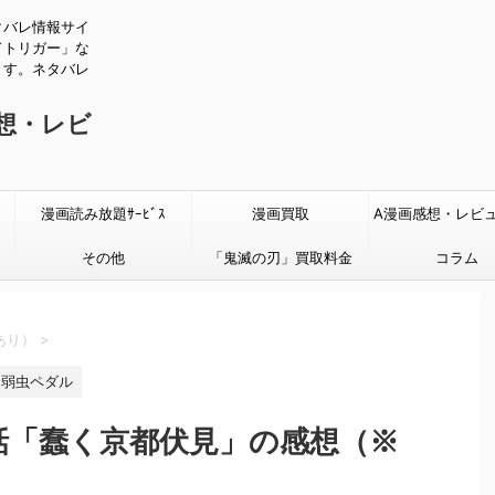
タバレ情報サイ
ドトリガー」な
ます。ネタバレ
感想・レビ
漫画読み放題ｻｰﾋﾞｽ
漫画買取
A漫画感想・レビ
その他
「鬼滅の刃」買取料金
タバレあり
コラム
あり）
>
弱虫ペダル
6話「蠢く京都伏見」の感想（※