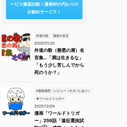
ービス徹底比較！漫画村の代わりの
お勧めサービス！
外道の歌
漫画の名言
2020/01/20
外道の歌（善悪の屑）名
言集…「屑は生きるな」
「もう少し苦しんでから
死のうか？」
A漫画感想・レビュー（ネタバレあり）
★ワールドトリガー
2025/12/04
漫画「ワールドトリガ
ー」259話「遠征選抜試