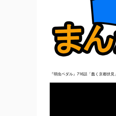
『弱虫ペダル』716話「蠢く京都伏見