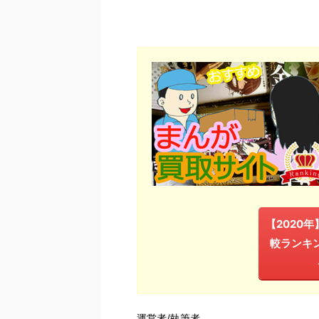
【2020
較ランキ
運営者/執筆者