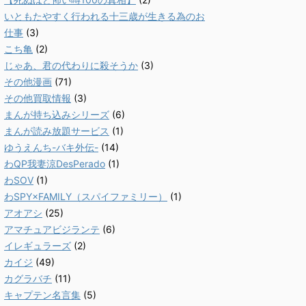
いともたやすく行われる十三歳が生きる為のお
仕事
(3)
こち亀
(2)
じゃあ、君の代わりに殺そうか
(3)
その他漫画
(71)
その他買取情報
(3)
まんが持ち込みシリーズ
(6)
まんが読み放題サービス
(1)
ゆうえんち-バキ外伝-
(14)
わQP我妻涼DesPerado
(1)
わSOV
(1)
わSPY×FAMILY（スパイファミリー）
(1)
アオアシ
(25)
アマチュアビジランテ
(6)
イレギュラーズ
(2)
カイジ
(49)
カグラバチ
(11)
キャプテン名言集
(5)