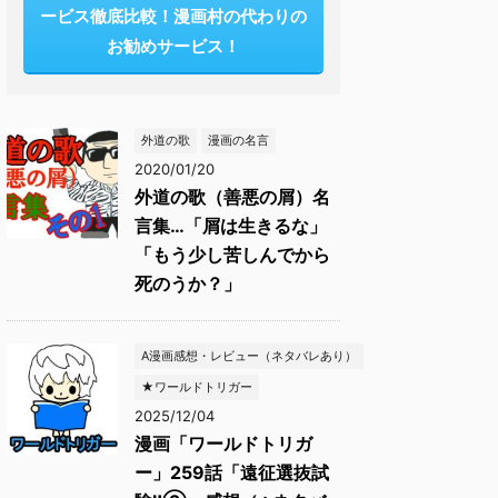
ービス徹底比較！漫画村の代わりの
お勧めサービス！
外道の歌
漫画の名言
2020/01/20
外道の歌（善悪の屑）名
言集…「屑は生きるな」
「もう少し苦しんでから
死のうか？」
A漫画感想・レビュー（ネタバレあり）
★ワールドトリガー
2025/12/04
漫画「ワールドトリガ
ー」259話「遠征選抜試