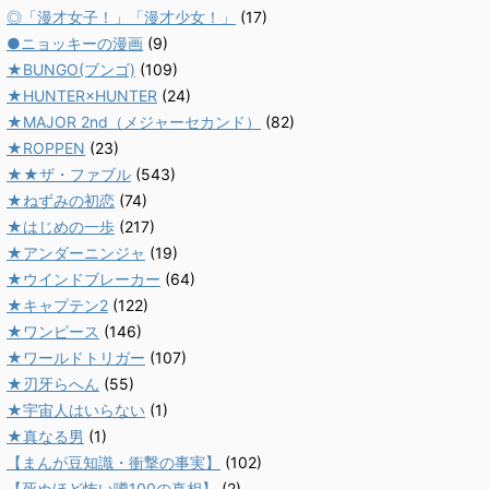
◎「漫才女子！」「漫才少女！」
(17)
●ニョッキーの漫画
(9)
★BUNGO(ブンゴ)
(109)
★HUNTER×HUNTER
(24)
★MAJOR 2nd（メジャーセカンド）
(82)
★ROPPEN
(23)
★★ザ・ファブル
(543)
★ねずみの初恋
(74)
★はじめの一歩
(217)
★アンダーニンジャ
(19)
★ウインドブレーカー
(64)
★キャプテン2
(122)
★ワンピース
(146)
★ワールドトリガー
(107)
★刃牙らへん
(55)
★宇宙人はいらない
(1)
★真なる男
(1)
【まんが豆知識・衝撃の事実】
(102)
【死ぬほど怖い噂100の真相】
(2)