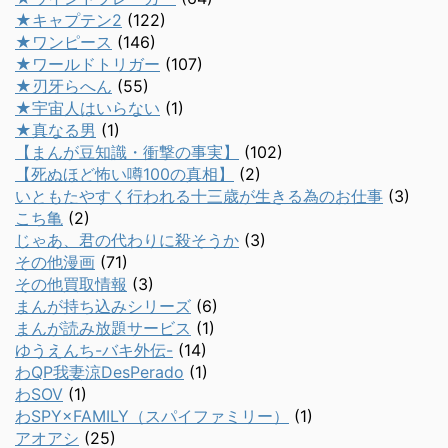
★キャプテン2
(122)
★ワンピース
(146)
★ワールドトリガー
(107)
★刃牙らへん
(55)
★宇宙人はいらない
(1)
★真なる男
(1)
【まんが豆知識・衝撃の事実】
(102)
【死ぬほど怖い噂100の真相】
(2)
いともたやすく行われる十三歳が生きる為のお仕事
(3)
こち亀
(2)
じゃあ、君の代わりに殺そうか
(3)
その他漫画
(71)
その他買取情報
(3)
まんが持ち込みシリーズ
(6)
まんが読み放題サービス
(1)
ゆうえんち-バキ外伝-
(14)
わQP我妻涼DesPerado
(1)
わSOV
(1)
わSPY×FAMILY（スパイファミリー）
(1)
アオアシ
(25)