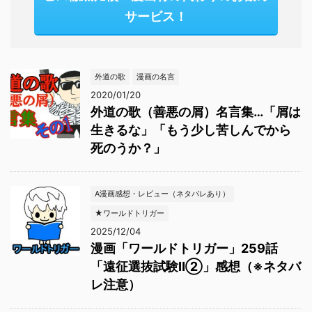
サービス！
外道の歌
漫画の名言
2020/01/20
外道の歌（善悪の屑）名言集…「屑は
生きるな」「もう少し苦しんでから
死のうか？」
A漫画感想・レビュー（ネタバレあり）
★ワールドトリガー
2025/12/04
漫画「ワールドトリガー」259話
「遠征選抜試験Ⅱ②」感想（※ネタバ
レ注意）