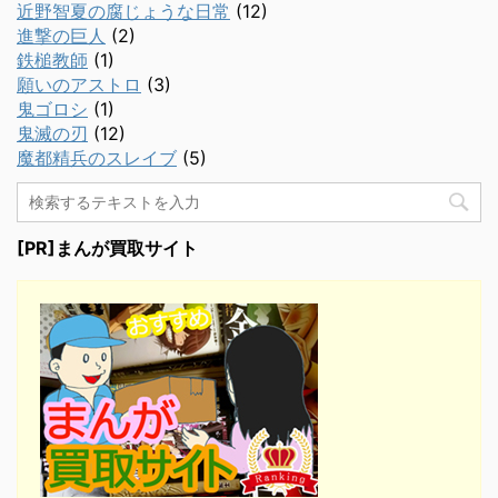
近野智夏の腐じょうな日常
(12)
進撃の巨人
(2)
鉄槌教師
(1)
願いのアストロ
(3)
鬼ゴロシ
(1)
鬼滅の刃
(12)
魔都精兵のスレイブ
(5)
[PR]まんが買取サイト