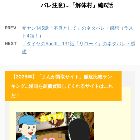
バレ注意)…「解体村」編6話
PREV
元ヤン145話「不良として」のネタバレ・感想（ラス
ト4話！）
NEXT
『ダイヤのAactⅡ』131話「リロード」のネタバレ・感
想
【2025年】「まんが買取サイト」徹底比較ラン
キング…漫画を高価買取してくれるサイトはこれ
だ！