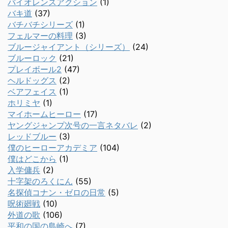
バイオレンスアクション
(1)
バキ道
(37)
バチバチシリーズ
(1)
フェルマーの料理
(3)
ブルージャイアント（シリーズ）
(24)
ブルーロック
(21)
プレイボール2
(47)
ヘルドッグス
(2)
ベアフェイス
(1)
ホリミヤ
(1)
マイホームヒーロー
(17)
ヤングジャンプ次号の一言ネタバレ
(2)
レッドブルー
(3)
僕のヒーローアカデミア
(104)
僕はどこから
(1)
入学傭兵
(2)
十字架のろくにん
(55)
名探偵コナン・ゼロの日常
(5)
呪術廻戦
(10)
外道の歌
(106)
平和の国の島崎へ
(7)