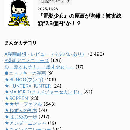
B漫画アニメニュース
2025/11/28
『電影少女』の原画が盗難！被害総
額“7.5億円”か！？
まんがカテゴリ
A漫画感想・レビュー（ネタバレあり）
(2,493)
B漫画アニメニュース
(126)
◎「漫才女子！」「漫才少女！」
(17)
●ニョッキーの漫画
(9)
★BUNGO(ブンゴ)
(109)
★HUNTER×HUNTER
(24)
★MAJOR 2nd（メジャーセカンド）
(82)
★ROPPEN
(23)
★★ザ・ファブル
(543)
★ねずみの初恋
(74)
★はじめの一歩
(217)
★アンダーニンジャ
(19)
★ウインドブレーカー
(64)