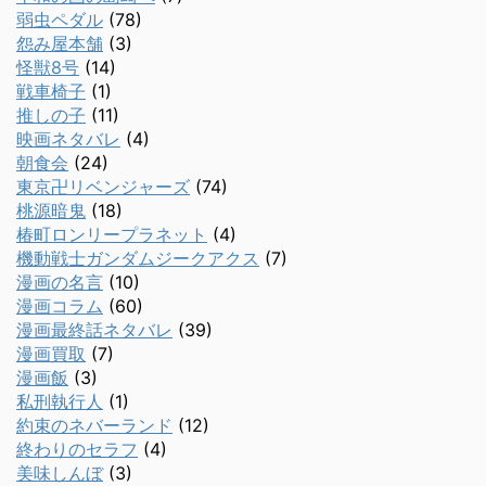
弱虫ペダル
(78)
怨み屋本舗
(3)
怪獣8号
(14)
戦車椅子
(1)
推しの子
(11)
映画ネタバレ
(4)
朝食会
(24)
東京卍リベンジャーズ
(74)
桃源暗鬼
(18)
椿町ロンリープラネット
(4)
機動戦士ガンダムジークアクス
(7)
漫画の名言
(10)
漫画コラム
(60)
漫画最終話ネタバレ
(39)
漫画買取
(7)
漫画飯
(3)
私刑執行人
(1)
約束のネバーランド
(12)
終わりのセラフ
(4)
美味しんぼ
(3)