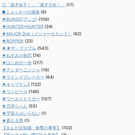
◎「漫才女子！」「漫才少女！」
(17)
●ニョッキーの漫画
(9)
★BUNGO(ブンゴ)
(109)
★HUNTER×HUNTER
(24)
★MAJOR 2nd（メジャーセカンド）
(82)
★ROPPEN
(23)
★★ザ・ファブル
(543)
★ねずみの初恋
(74)
★はじめの一歩
(217)
★アンダーニンジャ
(19)
★ウインドブレーカー
(64)
★キャプテン2
(122)
★ワンピース
(146)
★ワールドトリガー
(107)
★刃牙らへん
(55)
★宇宙人はいらない
(1)
★真なる男
(1)
【まんが豆知識・衝撃の事実】
(102)
【死ぬほど怖い噂100の真相】
(2)