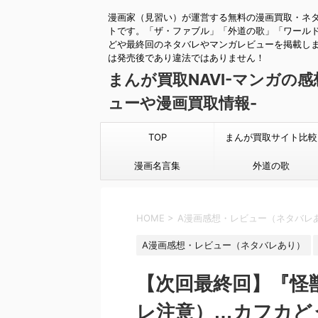
漫画家（見習い）が運営する無料の漫画買取・ネ
トです。「ザ・ファブル」「外道の歌」「ワール
どや最終回のネタバレやマンガレビューを掲載し
は発売後であり違法ではありません！
まんが買取NAVI-マンガの
ューや漫画買取情報-
TOP
まんが買取サイト比較
漫画名言集
外道の歌
HOME
>
A漫画感想・レビュー（ネタバレ
A漫画感想・レビュー（ネタバレあり）
【次回最終回】『怪獣
レ注意）…カフカど