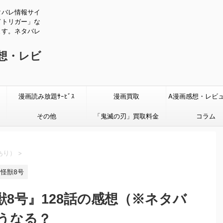
タバレ情報サイ
ドトリガー」な
ます。ネタバレ
感想・レビ
漫画読み放題ｻｰﾋﾞｽ
漫画買取
A漫画感想・レビ
その他
「鬼滅の刃」買取料金
タバレあり
コラム
あり）
>
怪獣8号
8号』128話の感想（※ネタバ
うなる？