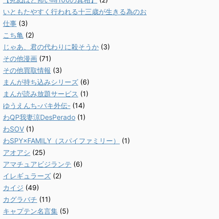
いともたやすく行われる十三歳が生きる為のお
仕事
(3)
こち亀
(2)
じゃあ、君の代わりに殺そうか
(3)
その他漫画
(71)
その他買取情報
(3)
まんが持ち込みシリーズ
(6)
まんが読み放題サービス
(1)
ゆうえんち-バキ外伝-
(14)
わQP我妻涼DesPerado
(1)
わSOV
(1)
わSPY×FAMILY（スパイファミリー）
(1)
アオアシ
(25)
アマチュアビジランテ
(6)
イレギュラーズ
(2)
カイジ
(49)
カグラバチ
(11)
キャプテン名言集
(5)