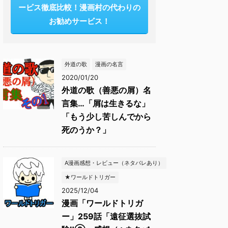
ービス徹底比較！漫画村の代わりの
お勧めサービス！
外道の歌
漫画の名言
2020/01/20
外道の歌（善悪の屑）名
言集…「屑は生きるな」
「もう少し苦しんでから
死のうか？」
A漫画感想・レビュー（ネタバレあり）
★ワールドトリガー
2025/12/04
漫画「ワールドトリガ
ー」259話「遠征選抜試