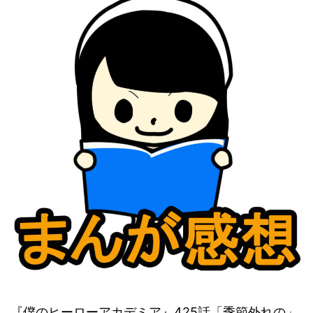
『僕のヒーローアカデミア』425話「季節外れの」