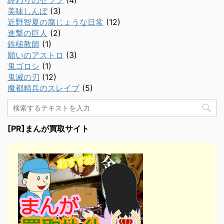
終わりのセラフ
(4)
美味しんぼ
(3)
近野智夏の腐じょうな日常
(12)
進撃の巨人
(2)
鉄槌教師
(1)
願いのアストロ
(3)
鬼ゴロシ
(1)
鬼滅の刃
(12)
魔都精兵のスレイブ
(5)
[PR]まんが買取サイト