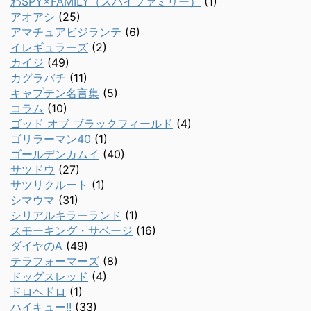
わSPY×FAMILY（スパイファミリー）
(1)
アオアシ
(25)
アマチュアビジランテ
(6)
イレギュラーズ
(2)
カイジ
(49)
カグラバチ
(11)
キャプテン名言集
(5)
コラム
(10)
ゴッド オブ ブラックフィールド
(4)
ゴリラーマン40
(1)
ゴールデンカムイ
(40)
サツドウ
(27)
サツリクルート
(1)
シマウマ
(31)
シリアルキラーランド
(1)
スモーキング・サベージ
(16)
ダイヤのA
(49)
テラフォーマーズ
(8)
ドッグスレッド
(4)
ドロヘドロ
(1)
ハイキュー!!
(33)