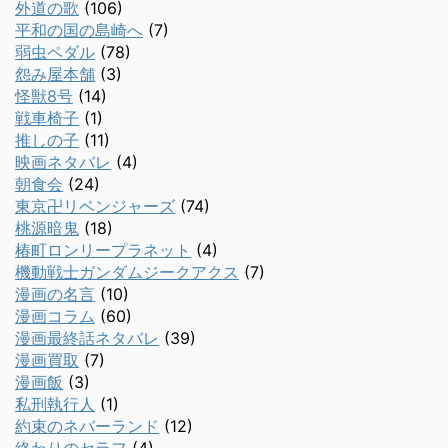
外道の歌
(106)
平和の国の島崎へ
(7)
弱虫ペダル
(78)
怨み屋本舗
(3)
怪獣8号
(14)
戦車椅子
(1)
推しの子
(11)
映画ネタバレ
(4)
朝食会
(24)
東京卍リベンジャーズ
(74)
桃源暗鬼
(18)
椿町ロンリープラネット
(4)
機動戦士ガンダムジークアクス
(7)
漫画の名言
(10)
漫画コラム
(60)
漫画最終話ネタバレ
(39)
漫画買取
(7)
漫画飯
(3)
私刑執行人
(1)
約束のネバーランド
(12)