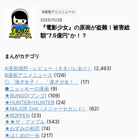
B漫画アニメニュース
2025/11/28
『電影少女』の原画が盗難！被害総
額“7.5億円”か！？
まんがカテゴリ
A漫画感想・レビュー（ネタバレあり）
(2,493)
B漫画アニメニュース
(126)
◎「漫才女子！」「漫才少女！」
(17)
●ニョッキーの漫画
(9)
★BUNGO(ブンゴ)
(109)
★HUNTER×HUNTER
(24)
★MAJOR 2nd（メジャーセカンド）
(82)
★ROPPEN
(23)
★★ザ・ファブル
(543)
★ねずみの初恋
(74)
★はじめの一歩
(217)