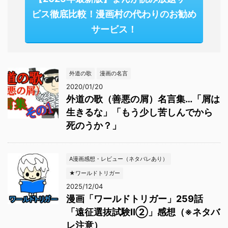
ビス徹底比較！漫画村の代わりのお勧め
サービス！
外道の歌
漫画の名言
2020/01/20
外道の歌（善悪の屑）名言集…「屑は
生きるな」「もう少し苦しんでから
死のうか？」
A漫画感想・レビュー（ネタバレあり）
★ワールドトリガー
2025/12/04
漫画「ワールドトリガー」259話
「遠征選抜試験Ⅱ②」感想（※ネタバ
レ注意）