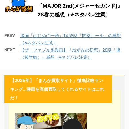
『MAJOR 2nd(メジャーセカンド)』
28巻の感想（※ネタバレ注意）
PREV
漫画「はじめの一歩」1458話「間柴コール」の感想
（※ネタバレ注意）
NEXT
【ザ・ファブル系漫画】「ねずみの初恋」28話「傷
（後半戦）」感想（※ネタバレ注意）
【2025年】「まんが買取サイト」徹底比較ラン
キング…漫画を高価買取してくれるサイトはこれ
だ！