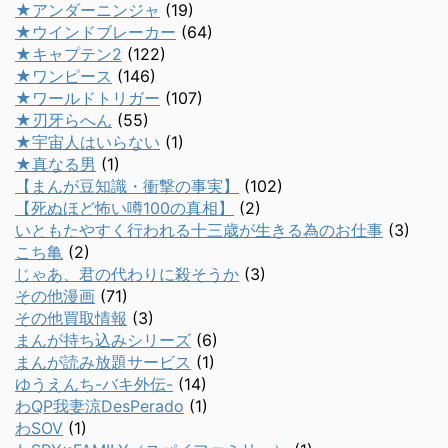
★アンダーニンジャ
(19)
★ウインドブレーカー
(64)
★キャプテン2
(122)
★ワンピース
(146)
★ワールドトリガー
(107)
★刃牙らへん
(55)
★宇宙人はいらない
(1)
★真なる男
(1)
【まんが豆知識・衝撃の事実】
(102)
【死ぬほど怖い噂100の真相】
(2)
いともたやすく行われる十三歳が生きる為のお仕事
(3)
こち亀
(2)
じゃあ、君の代わりに殺そうか
(3)
その他漫画
(71)
その他買取情報
(3)
まんが持ち込みシリーズ
(6)
まんが読み放題サービス
(1)
ゆうえんち-バキ外伝-
(14)
わQP我妻涼DesPerado
(1)
わSOV
(1)