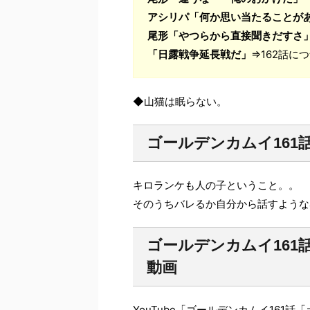
アシリパ「何か思い当たることが
尾形「やつらから直接聞きだすさ
「日露戦争延長戦だ」
⇒162話に
◆山猫は眠らない。
ゴールデンカムイ161
キロランケも人の子ということ。。
そのうちバレるか自分から話すような
ゴールデンカムイ16
動画
YouTube「ゴールデンカムイ161