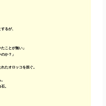
」
とするが、
いたことが無い」
いのか？」
たれたオロッコを担ぐ。
ち。
白石。