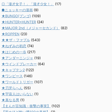
◎「漫才女子！」「漫才少女！」
(17)
●ニョッキーの漫画
(9)
★BUNGO(ブンゴ)
(109)
★HUNTER×HUNTER
(24)
★MAJOR 2nd（メジャーセカンド）
(82)
★ROPPEN
(23)
★★ザ・ファブル
(543)
★ねずみの初恋
(74)
★はじめの一歩
(217)
★アンダーニンジャ
(19)
★ウインドブレーカー
(64)
★キャプテン2
(122)
★ワンピース
(146)
★ワールドトリガー
(107)
★刃牙らへん
(55)
★宇宙人はいらない
(1)
★真なる男
(1)
【まんが豆知識・衝撃の事実】
(102)
【死ぬほど怖い噂100の真相】
(2)