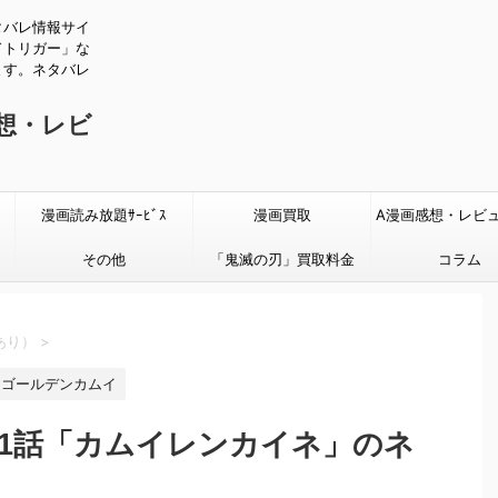
タバレ情報サイ
ドトリガー」な
ます。ネタバレ
感想・レビ
漫画読み放題ｻｰﾋﾞｽ
漫画買取
A漫画感想・レビ
その他
「鬼滅の刃」買取料金
タバレあり
コラム
あり）
>
ゴールデンカムイ
61話「カムイレンカイネ」のネ