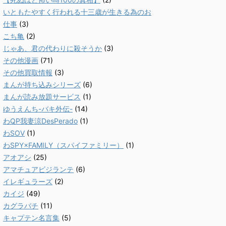
いともたやすく行われる十三歳が生きる為のお
仕事
(3)
こち亀
(2)
じゃあ、君の代わりに殺そうか
(3)
その他漫画
(71)
その他買取情報
(3)
まんが持ち込みシリーズ
(6)
まんが読み放題サービス
(1)
ゆうえんち-バキ外伝-
(14)
わQP我妻涼DesPerado
(1)
わSOV
(1)
わSPY×FAMILY（スパイファミリー）
(1)
アオアシ
(25)
アマチュアビジランテ
(6)
イレギュラーズ
(2)
カイジ
(49)
カグラバチ
(11)
キャプテン名言集
(5)