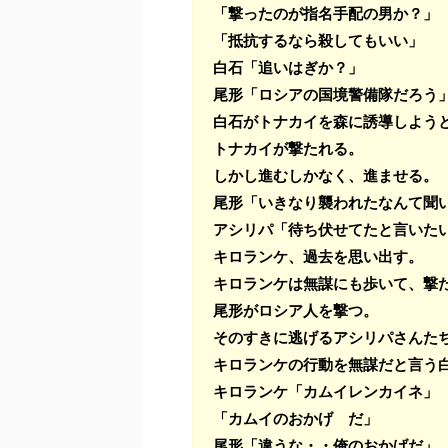
「撃ったのが指名手配の男か？」
「抵抗するなら殺してもいい」
白石「追いはぎか？」
尾形「ロシアの国境警備隊だろう
白石がトナカイを森に誘導しよう
トナカイが撃たれる。
しかし進むしかなく、進ませる。
尾形「いきなり襲われたなんて聞
アシリパ「待ち伏せてたと言いた
キロランケ、過去を思い出す。
キロランケは無謀にも歩いて、撃
尾形がロシア人を撃つ。
そのすきに逃げるアシリパさんた
キロランケの行動を無謀だと言う
キロランケ「カムイレンカイネ」
「カムイのおかげ だ」
尾形「違うな・・俺のおかげだ」