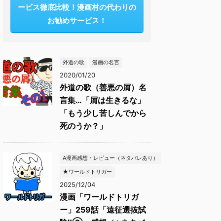
ービス徹底比較！漫画村の代わりの
お勧めサービス！
外道の歌
漫画の名言
2020/01/20
外道の歌（善悪の屑）名
言集…「屑は生きるな」
「もう少し苦しんでから
死のうか？」
A漫画感想・レビュー（ネタバレあり）
★ワールドトリガー
2025/12/04
漫画「ワールドトリガ
ー」259話「遠征選抜試