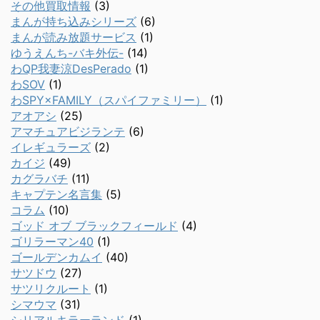
その他買取情報
(3)
まんが持ち込みシリーズ
(6)
まんが読み放題サービス
(1)
ゆうえんち-バキ外伝-
(14)
わQP我妻涼DesPerado
(1)
わSOV
(1)
わSPY×FAMILY（スパイファミリー）
(1)
アオアシ
(25)
アマチュアビジランテ
(6)
イレギュラーズ
(2)
カイジ
(49)
カグラバチ
(11)
キャプテン名言集
(5)
コラム
(10)
ゴッド オブ ブラックフィールド
(4)
ゴリラーマン40
(1)
ゴールデンカムイ
(40)
サツドウ
(27)
サツリクルート
(1)
シマウマ
(31)