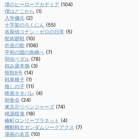
僕のヒーローアカデミア
(104)
僕はどこから
(1)
入学傭兵
(2)
十字架のろくにん
(55)
名探偵コナン・ゼロの日常
(5)
呪術廻戦
(10)
外道の歌
(106)
平和の国の島崎へ
(7)
弱虫ペダル
(78)
怨み屋本舗
(3)
怪獣8号
(14)
戦車椅子
(1)
推しの子
(11)
映画ネタバレ
(4)
朝食会
(24)
東京卍リベンジャーズ
(74)
桃源暗鬼
(18)
椿町ロンリープラネット
(4)
機動戦士ガンダムジークアクス
(7)
漫画の名言
(10)