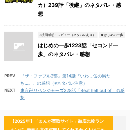
カ）239話「後継」のネタバレ・感
想
A漫画感想・レビュー（ネタバレあり）
★はじめの一歩
はじめの一歩1223話「セコンド一
歩」のネタバレ・感想
PREV
『ザ・ファブル2部』第14話『いわし缶の男た
ち…。』の感想（※ネタバレ注意）
NEXT
東京卍リベンジャーズ228話「Beat hell out of」の感
想
【2025年】「まんが買取サイト」徹底比較ラン
キング…漫画を高価買取してくれるサイトはこれ