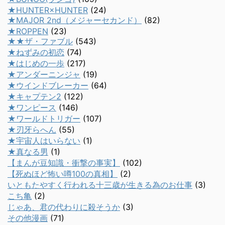
★HUNTER×HUNTER
(24)
★MAJOR 2nd（メジャーセカンド）
(82)
★ROPPEN
(23)
★★ザ・ファブル
(543)
★ねずみの初恋
(74)
★はじめの一歩
(217)
★アンダーニンジャ
(19)
★ウインドブレーカー
(64)
★キャプテン2
(122)
★ワンピース
(146)
★ワールドトリガー
(107)
★刃牙らへん
(55)
★宇宙人はいらない
(1)
★真なる男
(1)
【まんが豆知識・衝撃の事実】
(102)
【死ぬほど怖い噂100の真相】
(2)
いともたやすく行われる十三歳が生きる為のお仕事
(3)
こち亀
(2)
じゃあ、君の代わりに殺そうか
(3)
その他漫画
(71)