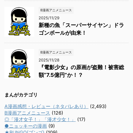
B漫画アニメニュース
2025/11/29
新種の魚「スーパーサイヤン」ドラ
ゴンボールが由来！
B漫画アニメニュース
2025/11/28
『電影少女』の原画が盗難！被害総
額“7.5億円”か！？
まんがカテゴリ
A漫画感想・レビュー（ネタバレあり）
(2,493)
B漫画アニメニュース
(126)
◎「漫才女子！」「漫才少女！」
(17)
●ニョッキーの漫画
(9)
★BUNGO(ブンゴ)
(109)