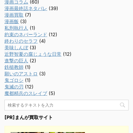
漫画コラム
(60)
漫画最終話ネタバレ
(39)
漫画買取
(7)
漫画飯
(3)
私刑執行人
(1)
約束のネバーランド
(12)
終わりのセラフ
(4)
美味しんぼ
(3)
近野智夏の腐じょうな日常
(12)
進撃の巨人
(2)
鉄槌教師
(1)
願いのアストロ
(3)
鬼ゴロシ
(1)
鬼滅の刃
(12)
魔都精兵のスレイブ
(5)
[PR]まんが買取サイト