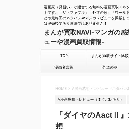
漫画家（見習い）が運営する無料の漫画買取・ネ
トです。「ザ・ファブル」「外道の歌」「ワール
どや最終回のネタバレやマンガレビューを掲載し
は発売後であり違法ではありません！
まんが買取NAVI-マンガの
ューや漫画買取情報-
TOP
まんが買取サイト比較
漫画名言集
外道の歌
HOME
>
A漫画感想・レビュー（ネタバレ
A漫画感想・レビュー（ネタバレあり）
『ダイヤのAactⅡ
想