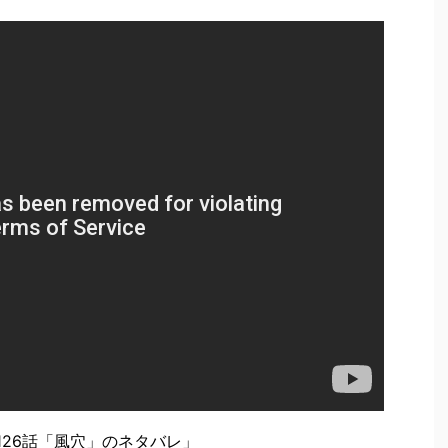
126話「風穴」のネタバレ」