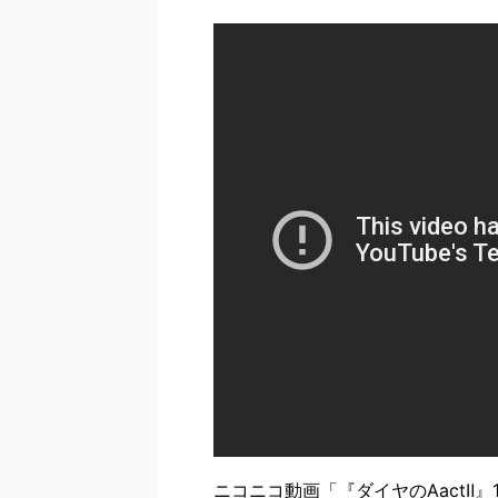
ニコニコ動画「『ダイヤのAactⅡ』