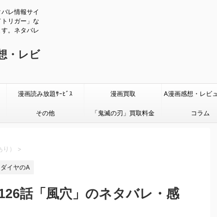
タバレ情報サイ
ドトリガー」な
ます。ネタバレ
感想・レビ
漫画読み放題ｻｰﾋﾞｽ
漫画買取
A漫画感想・レビ
その他
「鬼滅の刃」買取料金
タバレあり
コラム
あり）
>
ダイヤのA
』126話「風穴」のネタバレ・感