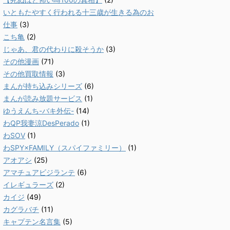
いともたやすく行われる十三歳が生きる為のお
仕事
(3)
こち亀
(2)
じゃあ、君の代わりに殺そうか
(3)
その他漫画
(71)
その他買取情報
(3)
まんが持ち込みシリーズ
(6)
まんが読み放題サービス
(1)
ゆうえんち-バキ外伝-
(14)
わQP我妻涼DesPerado
(1)
わSOV
(1)
わSPY×FAMILY（スパイファミリー）
(1)
アオアシ
(25)
アマチュアビジランテ
(6)
イレギュラーズ
(2)
カイジ
(49)
カグラバチ
(11)
キャプテン名言集
(5)