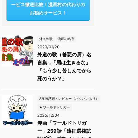
ービス徹底比較！漫画村の代わりの
お勧めサービス！
外道の歌
漫画の名言
2020/01/20
外道の歌（善悪の屑）名
言集…「屑は生きるな」
「もう少し苦しんでから
死のうか？」
A漫画感想・レビュー（ネタバレあり）
★ワールドトリガー
2025/12/04
漫画「ワールドトリガ
ー」259話「遠征選抜試