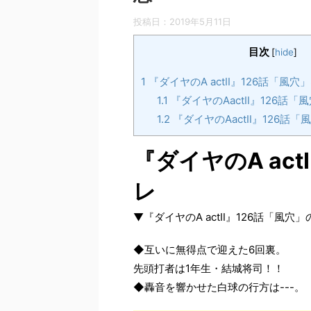
投稿日：
2019年5月11日
目次
[
hide
]
1
『ダイヤのA actⅡ』126話「風穴
1.1
『ダイヤのAactⅡ』126話「
1.2
『ダイヤのAactⅡ』126話
『ダイヤのA ac
レ
▼『ダイヤのA actⅡ』126話「風
◆互いに無得点で迎えた6回裏。
先頭打者は1年生・結城将司！！
◆轟音を響かせた白球の行方は---。