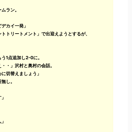
ームラン。
どデカイ一発」
ントトリートメント」で出迎えようとするが、
う1点追加し2-0に。
え・・」
沢村と奥村の会話。
心に切替えましょう」
所無し。
す」
人」