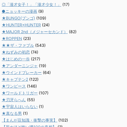
◎「漫才女子！」「漫才少女！」
(17)
●ニョッキーの漫画
(9)
★BUNGO(ブンゴ)
(109)
★HUNTER×HUNTER
(24)
★MAJOR 2nd（メジャーセカンド）
(82)
★ROPPEN
(23)
★★ザ・ファブル
(543)
★ねずみの初恋
(74)
★はじめの一歩
(217)
★アンダーニンジャ
(19)
★ウインドブレーカー
(64)
★キャプテン2
(122)
★ワンピース
(146)
★ワールドトリガー
(107)
★刃牙らへん
(55)
★宇宙人はいらない
(1)
★真なる男
(1)
【まんが豆知識・衝撃の事実】
(102)
【死ぬほど怖い噂100の真相】
(2)