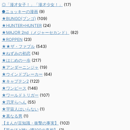
◎「漫才女子！」「漫才少女！」
(17)
●ニョッキーの漫画
(9)
★BUNGO(ブンゴ)
(109)
★HUNTER×HUNTER
(24)
★MAJOR 2nd（メジャーセカンド）
(82)
★ROPPEN
(23)
★★ザ・ファブル
(543)
★ねずみの初恋
(74)
★はじめの一歩
(217)
★アンダーニンジャ
(19)
★ウインドブレーカー
(64)
★キャプテン2
(122)
★ワンピース
(146)
★ワールドトリガー
(107)
★刃牙らへん
(55)
★宇宙人はいらない
(1)
★真なる男
(1)
【まんが豆知識・衝撃の事実】
(102)
【死ぬほど怖い噂100の真相】
(2)