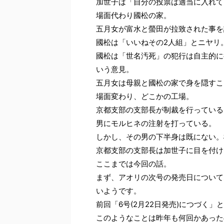
加世子は「自分の投票は適当に入れて
場面代わり國松の家。
五月女が富水と螢田が拉致された事を
國松は「いいねその2人組」とニヤリ
國松は「世名汚死」の犯行は自主的に
いう意見。
五月女は母親と國松の家で身を隠すこ
場面変わり、どこかの工場。
京都支部の支部長が制裁を行っている
男にモルヒネの注射を打っている。
しかし、その男の下半身は既にない。
京都支部の支部長は加世子に目を付け
ここまでは今回の話。
まず、アオリの次号の発売日について
いようです。
前回「6号(2月22日発売)につづく
このようなことは昨年も何回かあった