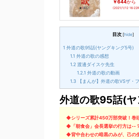
￥644
から
(2021/1/12 16:2
目次
[
hide
]
1
外道の歌95話(ヤングキング5号)
1.1
外道の歌の感想
1.2
渡邊ダイスケ先生
1.2.1
外道の歌の動画
1.3
【まんが】外道の歌VSザ・フ
外道の歌95話(ヤ
◆シリーズ累計450万部突破！巻
◆「朝食会」会長選挙の行方は--
◆背中合わせの暗黒のみが、己の