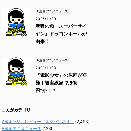
B漫画アニメニュース
2025/11/29
新種の魚「スーパーサイ
ヤン」ドラゴンボールが
由来！
B漫画アニメニュース
2025/11/28
『電影少女』の原画が盗
難！被害総額“7.5億
円”か！？
まんがカテゴリ
A漫画感想・レビュー（ネタバレあり）
(2,493)
B漫画アニメニュース
(126)