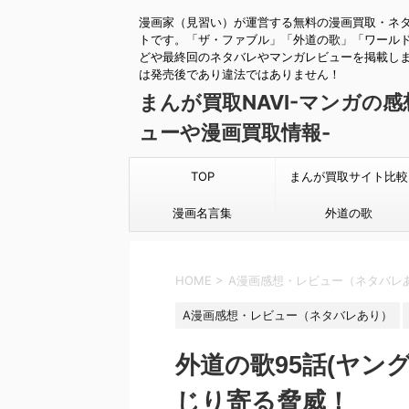
漫画家（見習い）が運営する無料の漫画買取・ネ
トです。「ザ・ファブル」「外道の歌」「ワール
どや最終回のネタバレやマンガレビューを掲載し
は発売後であり違法ではありません！
まんが買取NAVI-マンガの
ューや漫画買取情報-
TOP
まんが買取サイト比較
漫画名言集
外道の歌
HOME
>
A漫画感想・レビュー（ネタバレ
A漫画感想・レビュー（ネタバレあり）
外道の歌95話(ヤン
じり寄る脅威！