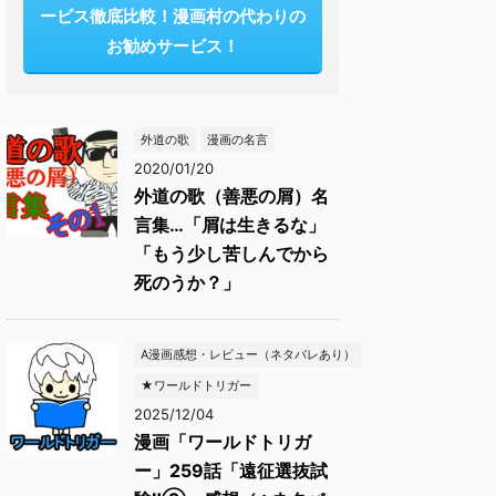
ービス徹底比較！漫画村の代わりの
お勧めサービス！
外道の歌
漫画の名言
2020/01/20
外道の歌（善悪の屑）名
言集…「屑は生きるな」
「もう少し苦しんでから
死のうか？」
A漫画感想・レビュー（ネタバレあり）
★ワールドトリガー
2025/12/04
漫画「ワールドトリガ
ー」259話「遠征選抜試