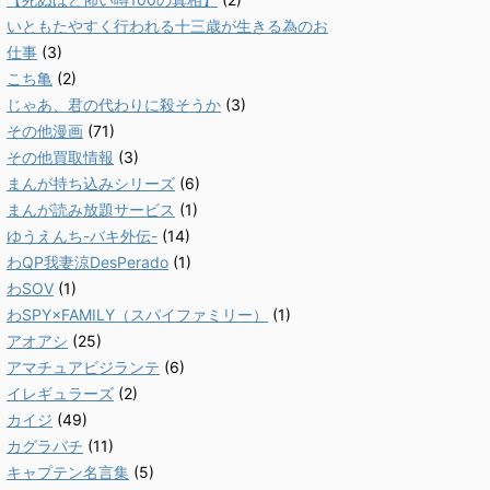
いともたやすく行われる十三歳が生きる為のお
仕事
(3)
こち亀
(2)
じゃあ、君の代わりに殺そうか
(3)
その他漫画
(71)
その他買取情報
(3)
まんが持ち込みシリーズ
(6)
まんが読み放題サービス
(1)
ゆうえんち-バキ外伝-
(14)
わQP我妻涼DesPerado
(1)
わSOV
(1)
わSPY×FAMILY（スパイファミリー）
(1)
アオアシ
(25)
アマチュアビジランテ
(6)
イレギュラーズ
(2)
カイジ
(49)
カグラバチ
(11)
キャプテン名言集
(5)