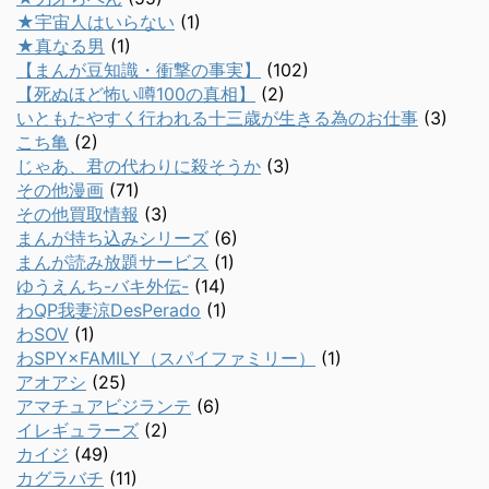
★宇宙人はいらない
(1)
★真なる男
(1)
【まんが豆知識・衝撃の事実】
(102)
【死ぬほど怖い噂100の真相】
(2)
いともたやすく行われる十三歳が生きる為のお仕事
(3)
こち亀
(2)
じゃあ、君の代わりに殺そうか
(3)
その他漫画
(71)
その他買取情報
(3)
まんが持ち込みシリーズ
(6)
まんが読み放題サービス
(1)
ゆうえんち-バキ外伝-
(14)
わQP我妻涼DesPerado
(1)
わSOV
(1)
わSPY×FAMILY（スパイファミリー）
(1)
アオアシ
(25)
アマチュアビジランテ
(6)
イレギュラーズ
(2)
カイジ
(49)
カグラバチ
(11)