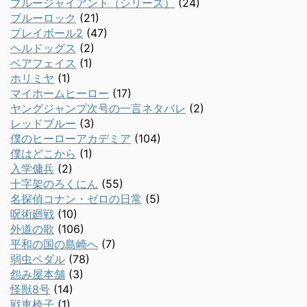
ブルージャイアント（シリーズ）
(24)
ブルーロック
(21)
プレイボール2
(47)
ヘルドッグス
(2)
ベアフェイス
(1)
ホリミヤ
(1)
マイホームヒーロー
(17)
ヤングジャンプ次号の一言ネタバレ
(2)
レッドブルー
(3)
僕のヒーローアカデミア
(104)
僕はどこから
(1)
入学傭兵
(2)
十字架のろくにん
(55)
名探偵コナン・ゼロの日常
(5)
呪術廻戦
(10)
外道の歌
(106)
平和の国の島崎へ
(7)
弱虫ペダル
(78)
怨み屋本舗
(3)
怪獣8号
(14)
戦車椅子
(1)