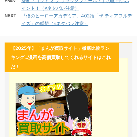
PREV
漫画「ゴッド オブ ブラックフィールド」の面白いポ
イント！（※ネタバレ注意）
NEXT
『僕のヒーローアカデミア』402話「ザ ティアフルデ
イズ」の感想（※ネタバレ注意）
【2025年】「まんが買取サイト」徹底比較ラン
キング…漫画を高価買取してくれるサイトはこれ
だ！