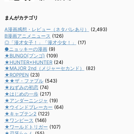
まんがカテゴリ
A漫画感想・レビュー（ネタバレあり）
(2,493)
B漫画アニメニュース
(126)
◎「漫才女子！」「漫才少女！」
(17)
●ニョッキーの漫画
(9)
★BUNGO(ブンゴ)
(109)
★HUNTER×HUNTER
(24)
★MAJOR 2nd（メジャーセカンド）
(82)
★ROPPEN
(23)
★★ザ・ファブル
(543)
★ねずみの初恋
(74)
★はじめの一歩
(217)
★アンダーニンジャ
(19)
★ウインドブレーカー
(64)
★キャプテン2
(122)
★ワンピース
(146)
★ワールドトリガー
(107)
★刃牙らへん
(55)