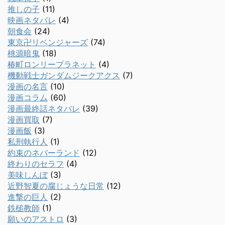
推しの子
(11)
映画ネタバレ
(4)
朝食会
(24)
東京卍リベンジャーズ
(74)
桃源暗鬼
(18)
椿町ロンリープラネット
(4)
機動戦士ガンダムジークアクス
(7)
漫画の名言
(10)
漫画コラム
(60)
漫画最終話ネタバレ
(39)
漫画買取
(7)
漫画飯
(3)
私刑執行人
(1)
約束のネバーランド
(12)
終わりのセラフ
(4)
美味しんぼ
(3)
近野智夏の腐じょうな日常
(12)
進撃の巨人
(2)
鉄槌教師
(1)
願いのアストロ
(3)