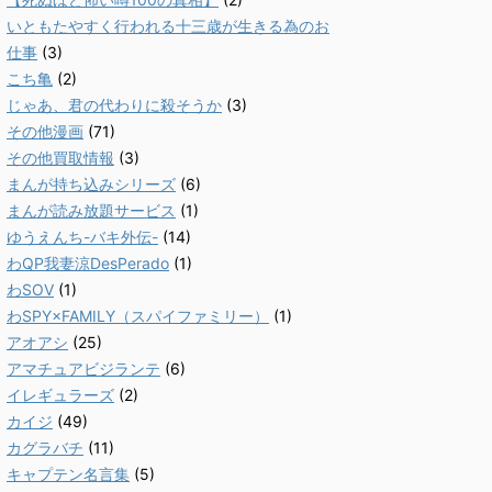
いともたやすく行われる十三歳が生きる為のお
仕事
(3)
こち亀
(2)
じゃあ、君の代わりに殺そうか
(3)
その他漫画
(71)
その他買取情報
(3)
まんが持ち込みシリーズ
(6)
まんが読み放題サービス
(1)
ゆうえんち-バキ外伝-
(14)
わQP我妻涼DesPerado
(1)
わSOV
(1)
わSPY×FAMILY（スパイファミリー）
(1)
アオアシ
(25)
アマチュアビジランテ
(6)
イレギュラーズ
(2)
カイジ
(49)
カグラバチ
(11)
キャプテン名言集
(5)