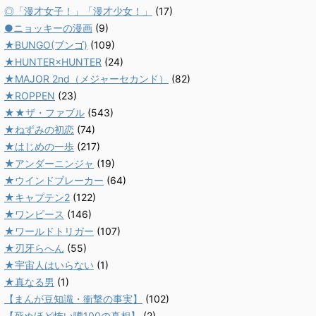
◎「漫才女子！」「漫才少女！」
(17)
●ニョッキーの漫画
(9)
★BUNGO(ブンゴ)
(109)
★HUNTER×HUNTER
(24)
★MAJOR 2nd（メジャーセカンド）
(82)
★ROPPEN
(23)
★★ザ・ファブル
(543)
★ねずみの初恋
(74)
★はじめの一歩
(217)
★アンダーニンジャ
(19)
★ウインドブレーカー
(64)
★キャプテン2
(122)
★ワンピース
(146)
★ワールドトリガー
(107)
★刃牙らへん
(55)
★宇宙人はいらない
(1)
★真なる男
(1)
【まんが豆知識・衝撃の事実】
(102)
【死ぬほど怖い噂100の真相】
(2)