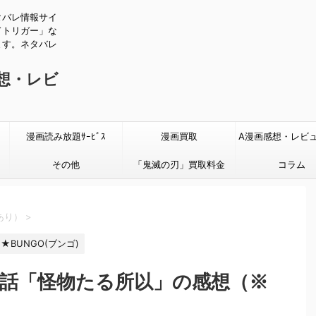
タバレ情報サイ
ドトリガー」な
ます。ネタバレ
感想・レビ
漫画読み放題ｻｰﾋﾞｽ
漫画買取
A漫画感想・レビ
その他
「鬼滅の刃」買取料金
タバレあり
コラム
あり）
>
★BUNGO(ブンゴ)
58話「怪物たる所以」の感想（※