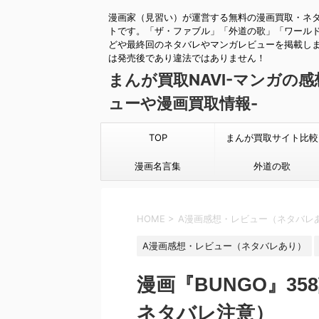
漫画家（見習い）が運営する無料の漫画買取・ネ
トです。「ザ・ファブル」「外道の歌」「ワール
どや最終回のネタバレやマンガレビューを掲載し
は発売後であり違法ではありません！
まんが買取NAVI-マンガの
ューや漫画買取情報-
TOP
まんが買取サイト比較
漫画名言集
外道の歌
HOME
>
A漫画感想・レビュー（ネタバレ
A漫画感想・レビュー（ネタバレあり）
漫画『BUNGO』3
ネタバレ注意）