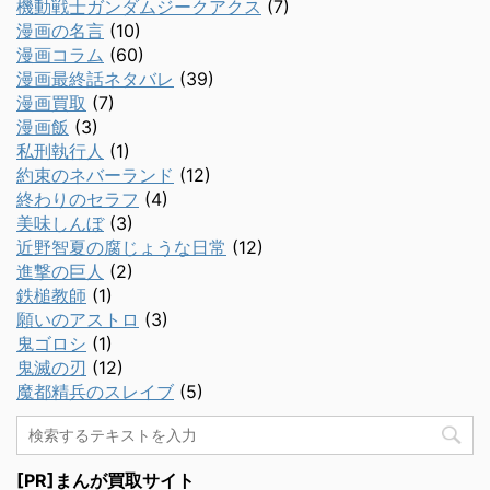
機動戦士ガンダムジークアクス
(7)
漫画の名言
(10)
漫画コラム
(60)
漫画最終話ネタバレ
(39)
漫画買取
(7)
漫画飯
(3)
私刑執行人
(1)
約束のネバーランド
(12)
終わりのセラフ
(4)
美味しんぼ
(3)
近野智夏の腐じょうな日常
(12)
進撃の巨人
(2)
鉄槌教師
(1)
願いのアストロ
(3)
鬼ゴロシ
(1)
鬼滅の刃
(12)
魔都精兵のスレイブ
(5)
[PR]まんが買取サイト