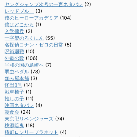
ヤングジャンプ次号の一言ネタバレ
(2)
レッドブルー
(3)
僕のヒーローアカデミア
(104)
僕はどこから
(1)
入学傭兵
(2)
十字架のろくにん
(55)
名探偵コナン・ゼロの日常
(5)
呪術廻戦
(10)
外道の歌
(106)
平和の国の島崎へ
(7)
弱虫ペダル
(78)
怨み屋本舗
(3)
怪獣8号
(14)
戦車椅子
(1)
推しの子
(11)
映画ネタバレ
(4)
朝食会
(24)
東京卍リベンジャーズ
(74)
桃源暗鬼
(18)
椿町ロンリープラネット
(4)