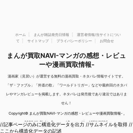
ホーム
まんが雑誌発売日情報
運営者情報/当サイトについ
て
サイトマップ
プライバシーポリシー
お問合せ
まんが買取NAVI-マンガの感想・レビュ
ーや漫画買取情報-
漫画家（見習い）が運営する無料の漫画買取・ネタバレ情報サイトです。
「ザ・ファブル」「外道の歌」「ワールドトリガー」などや最終回のネタバ
レやマンガレビューを掲載します。ネタバレは発売後であり違法ではありま
せん！
Copyright© まんが買取NAVI-マンガの感想・レビューや漫画買取情報- ,
2026 All Rights Reserved Powered by
AFFINGER5
.
//記事ページのみに構造化データを出力 //サムネイルを取得 //
ここから構造化データの記述