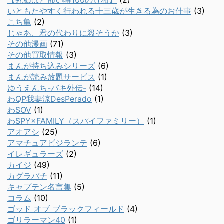
【死ぬほど怖い噂100の真相】
(2)
いともたやすく行われる十三歳が生きる為のお仕事
(3)
こち亀
(2)
じゃあ、君の代わりに殺そうか
(3)
その他漫画
(71)
その他買取情報
(3)
まんが持ち込みシリーズ
(6)
まんが読み放題サービス
(1)
ゆうえんち-バキ外伝-
(14)
わQP我妻涼DesPerado
(1)
わSOV
(1)
わSPY×FAMILY（スパイファミリー）
(1)
アオアシ
(25)
アマチュアビジランテ
(6)
イレギュラーズ
(2)
カイジ
(49)
カグラバチ
(11)
キャプテン名言集
(5)
コラム
(10)
ゴッド オブ ブラックフィールド
(4)
ゴリラーマン40
(1)