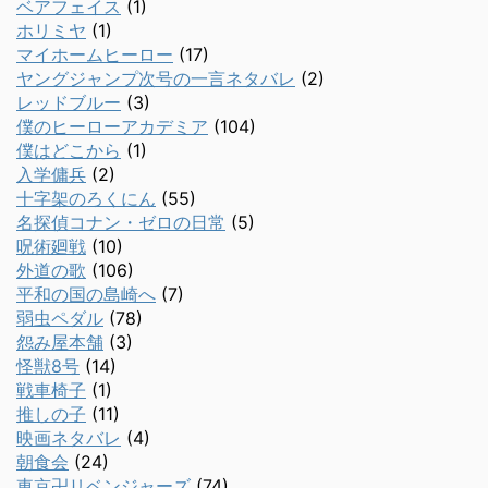
ベアフェイス
(1)
ホリミヤ
(1)
マイホームヒーロー
(17)
ヤングジャンプ次号の一言ネタバレ
(2)
レッドブルー
(3)
僕のヒーローアカデミア
(104)
僕はどこから
(1)
入学傭兵
(2)
十字架のろくにん
(55)
名探偵コナン・ゼロの日常
(5)
呪術廻戦
(10)
外道の歌
(106)
平和の国の島崎へ
(7)
弱虫ペダル
(78)
怨み屋本舗
(3)
怪獣8号
(14)
戦車椅子
(1)
推しの子
(11)
映画ネタバレ
(4)
朝食会
(24)
東京卍リベンジャーズ
(74)