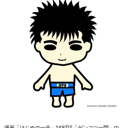
漫画「はじめの一歩」1497話「ゲンコツ一閃」の