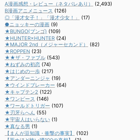
A漫画感想・レビュー（ネタバレあり）
(2,493)
B漫画アニメニュース
(126)
◎「漫才女子！」「漫才少女！」
(17)
●ニョッキーの漫画
(9)
★BUNGO(ブンゴ)
(109)
★HUNTER×HUNTER
(24)
★MAJOR 2nd（メジャーセカンド）
(82)
★ROPPEN
(23)
★★ザ・ファブル
(543)
★ねずみの初恋
(74)
★はじめの一歩
(217)
★アンダーニンジャ
(19)
★ウインドブレーカー
(64)
★キャプテン2
(122)
★ワンピース
(146)
★ワールドトリガー
(107)
★刃牙らへん
(55)
★宇宙人はいらない
(1)
★真なる男
(1)
【まんが豆知識・衝撃の事実】
(102)