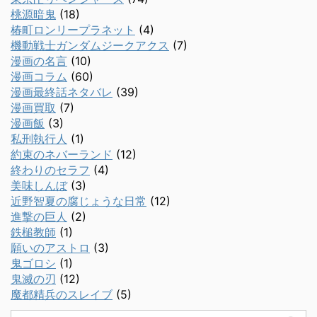
桃源暗鬼
(18)
椿町ロンリープラネット
(4)
機動戦士ガンダムジークアクス
(7)
漫画の名言
(10)
漫画コラム
(60)
漫画最終話ネタバレ
(39)
漫画買取
(7)
漫画飯
(3)
私刑執行人
(1)
約束のネバーランド
(12)
終わりのセラフ
(4)
美味しんぼ
(3)
近野智夏の腐じょうな日常
(12)
進撃の巨人
(2)
鉄槌教師
(1)
願いのアストロ
(3)
鬼ゴロシ
(1)
鬼滅の刃
(12)
魔都精兵のスレイブ
(5)