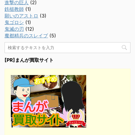
進撃の巨人
(2)
鉄槌教師
(1)
願いのアストロ
(3)
鬼ゴロシ
(1)
鬼滅の刃
(12)
魔都精兵のスレイブ
(5)
[PR]まんが買取サイト