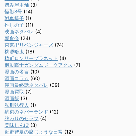
怨み屋本舗
(3)
怪獣8号
(14)
戦車椅子
(1)
推しの子
(11)
映画ネタバレ
(4)
朝食会
(24)
東京卍リベンジャーズ
(74)
桃源暗鬼
(18)
椿町ロンリープラネット
(4)
機動戦士ガンダムジークアクス
(7)
漫画の名言
(10)
漫画コラム
(60)
漫画最終話ネタバレ
(39)
漫画買取
(7)
漫画飯
(3)
私刑執行人
(1)
約束のネバーランド
(12)
終わりのセラフ
(4)
美味しんぼ
(3)
近野智夏の腐じょうな日常
(12)