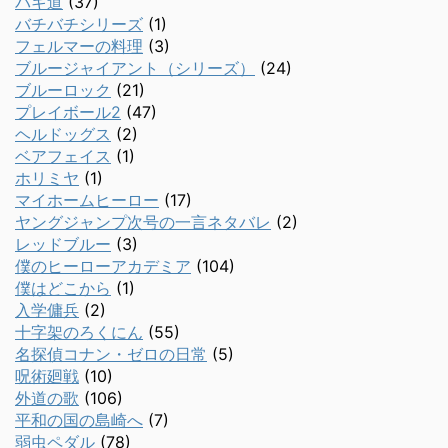
バキ道
(37)
バチバチシリーズ
(1)
フェルマーの料理
(3)
ブルージャイアント（シリーズ）
(24)
ブルーロック
(21)
プレイボール2
(47)
ヘルドッグス
(2)
ベアフェイス
(1)
ホリミヤ
(1)
マイホームヒーロー
(17)
ヤングジャンプ次号の一言ネタバレ
(2)
レッドブルー
(3)
僕のヒーローアカデミア
(104)
僕はどこから
(1)
入学傭兵
(2)
十字架のろくにん
(55)
名探偵コナン・ゼロの日常
(5)
呪術廻戦
(10)
外道の歌
(106)
平和の国の島崎へ
(7)
弱虫ペダル
(78)