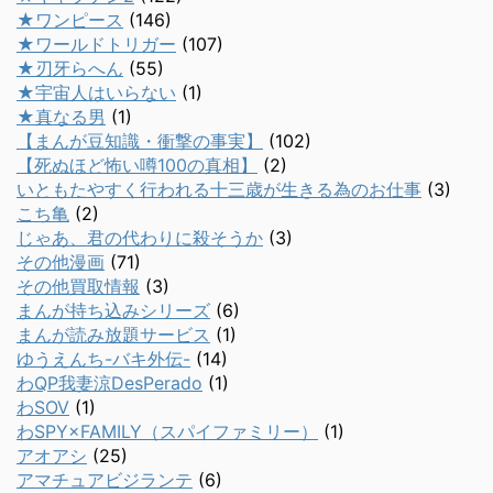
★ワンピース
(146)
★ワールドトリガー
(107)
★刃牙らへん
(55)
★宇宙人はいらない
(1)
★真なる男
(1)
【まんが豆知識・衝撃の事実】
(102)
【死ぬほど怖い噂100の真相】
(2)
いともたやすく行われる十三歳が生きる為のお仕事
(3)
こち亀
(2)
じゃあ、君の代わりに殺そうか
(3)
その他漫画
(71)
その他買取情報
(3)
まんが持ち込みシリーズ
(6)
まんが読み放題サービス
(1)
ゆうえんち-バキ外伝-
(14)
わQP我妻涼DesPerado
(1)
わSOV
(1)
わSPY×FAMILY（スパイファミリー）
(1)
アオアシ
(25)
アマチュアビジランテ
(6)