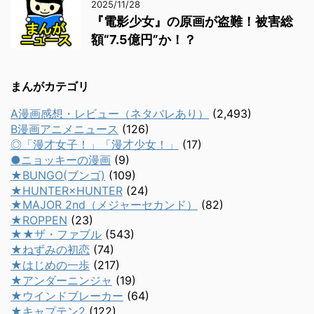
2025/11/28
『電影少女』の原画が盗難！被害総
額“7.5億円”か！？
まんがカテゴリ
A漫画感想・レビュー（ネタバレあり）
(2,493)
B漫画アニメニュース
(126)
◎「漫才女子！」「漫才少女！」
(17)
●ニョッキーの漫画
(9)
★BUNGO(ブンゴ)
(109)
★HUNTER×HUNTER
(24)
★MAJOR 2nd（メジャーセカンド）
(82)
★ROPPEN
(23)
★★ザ・ファブル
(543)
★ねずみの初恋
(74)
★はじめの一歩
(217)
★アンダーニンジャ
(19)
★ウインドブレーカー
(64)
★キャプテン2
(122)