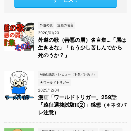
外道の歌
漫画の名言
2020/01/20
外道の歌（善悪の屑）名言集…「屑は
生きるな」「もう少し苦しんでから
死のうか？」
A漫画感想・レビュー（ネタバレあり）
★ワールドトリガー
2025/12/04
漫画「ワールドトリガー」259話
「遠征選抜試験Ⅱ②」感想（※ネタバ
レ注意）