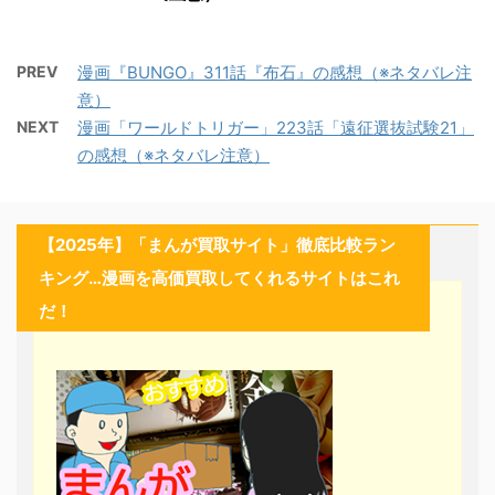
PREV
漫画『BUNGO』311話『布石』の感想（※ネタバレ注
意）
NEXT
漫画「ワールドトリガー」223話「遠征選抜試験21」
の感想（※ネタバレ注意）
【2025年】「まんが買取サイト」徹底比較ラン
キング…漫画を高価買取してくれるサイトはこれ
だ！