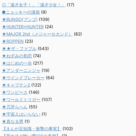
◎「漫才女子！」「漫才少女！」
(17)
●ニョッキーの漫画
(9)
★BUNGO(ブンゴ)
(109)
★HUNTER×HUNTER
(24)
★MAJOR 2nd（メジャーセカンド）
(82)
★ROPPEN
(23)
★★ザ・ファブル
(543)
★ねずみの初恋
(74)
★はじめの一歩
(217)
★アンダーニンジャ
(19)
★ウインドブレーカー
(64)
★キャプテン2
(122)
★ワンピース
(146)
★ワールドトリガー
(107)
★刃牙らへん
(55)
★宇宙人はいらない
(1)
★真なる男
(1)
【まんが豆知識・衝撃の事実】
(102)
【死ぬほど怖い噂100の真相】
(2)