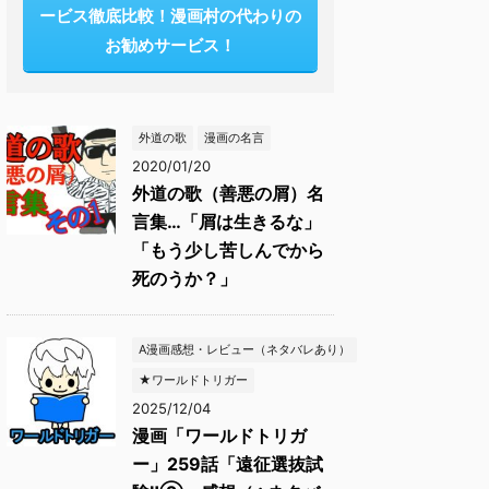
ービス徹底比較！漫画村の代わりの
お勧めサービス！
外道の歌
漫画の名言
2020/01/20
外道の歌（善悪の屑）名
言集…「屑は生きるな」
「もう少し苦しんでから
死のうか？」
A漫画感想・レビュー（ネタバレあり）
★ワールドトリガー
2025/12/04
漫画「ワールドトリガ
ー」259話「遠征選抜試