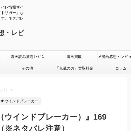
タバレ情報サイ
ドトリガー」な
ます。ネタバレ
感想・レビ
漫画読み放題ｻｰﾋﾞｽ
漫画買取
A漫画感想・レビ
その他
「鬼滅の刃」買取料金
タバレあり
コラム
あり）
>
★ウインドブレーカー
ER（ウインドブレーカー）』169
（※ネタバレ注意）