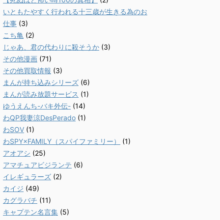
いともたやすく行われる十三歳が生きる為のお
仕事
(3)
こち亀
(2)
じゃあ、君の代わりに殺そうか
(3)
その他漫画
(71)
その他買取情報
(3)
まんが持ち込みシリーズ
(6)
まんが読み放題サービス
(1)
ゆうえんち-バキ外伝-
(14)
わQP我妻涼DesPerado
(1)
わSOV
(1)
わSPY×FAMILY（スパイファミリー）
(1)
アオアシ
(25)
アマチュアビジランテ
(6)
イレギュラーズ
(2)
カイジ
(49)
カグラバチ
(11)
キャプテン名言集
(5)