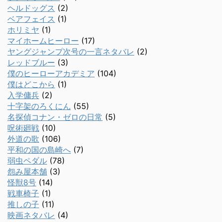
ヘルドッグス
(2)
ベアフェイス
(1)
ホリミヤ
(1)
マイホームヒーロー
(17)
ヤングジャンプ次号の一言ネタバレ
(2)
レッドブルー
(3)
僕のヒーローアカデミア
(104)
僕はどこから
(1)
入学傭兵
(2)
十字架のろくにん
(55)
名探偵コナン・ゼロの日常
(5)
呪術廻戦
(10)
外道の歌
(106)
平和の国の島崎へ
(7)
弱虫ペダル
(78)
怨み屋本舗
(3)
怪獣8号
(14)
戦車椅子
(1)
推しの子
(11)
映画ネタバレ
(4)