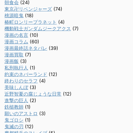
朝食会
(24)
東京卍リベンジャーズ
(74)
桃源暗鬼
(18)
椿町ロンリープラネット
(4)
機動戦士ガンダムジークアクス
(7)
漫画の名言
(10)
漫画コラム
(60)
漫画最終話ネタバレ
(39)
漫画買取
(7)
漫画飯
(3)
私刑執行人
(1)
約束のネバーランド
(12)
終わりのセラフ
(4)
美味しんぼ
(3)
近野智夏の腐じょうな日常
(12)
進撃の巨人
(2)
鉄槌教師
(1)
願いのアストロ
(3)
鬼ゴロシ
(1)
鬼滅の刃
(12)