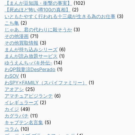
【まんが豆知識・衝撃の事実】
(102)
【死ぬほど怖い噂100の真相】
(2)
いともたやすく行われる十三歳が生きる為のお仕事
(3)
こち亀
(2)
じゃあ、君の代わりに殺そうか
(3)
その他漫画
(71)
その他買取情報
(3)
まんが持ち込みシリーズ
(6)
まんが読み放題サービス
(1)
ゆうえんち-バキ外伝-
(14)
わQP我妻涼DesPerado
(1)
わSOV
(1)
わSPY×FAMILY（スパイファミリー）
(1)
アオアシ
(25)
アマチュアビジランテ
(6)
イレギュラーズ
(2)
カイジ
(49)
カグラバチ
(11)
キャプテン名言集
(5)
コラム
(10)