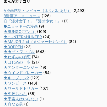
まんがカテゴリ
A漫画感想・レビュー（ネタバレあり）
(2,493)
B漫画アニメニュース
(126)
◎「漫才女子！」「漫才少女！」
(17)
●ニョッキーの漫画
(9)
★BUNGO(ブンゴ)
(109)
★HUNTER×HUNTER
(24)
★MAJOR 2nd（メジャーセカンド）
(82)
★ROPPEN
(23)
★★ザ・ファブル
(543)
★ねずみの初恋
(74)
★はじめの一歩
(217)
★アンダーニンジャ
(19)
★ウインドブレーカー
(64)
★キャプテン2
(122)
★ワンピース
(146)
★ワールドトリガー
(107)
★刃牙らへん
(55)
★宇宙人はいらない
(1)
★真なる男
(1)