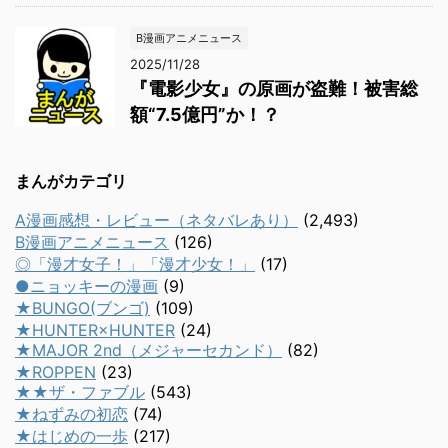
B漫画アニメニュース
2025/11/28
『電影少女』の原画が盗難！被害総
額“7.5億円”か！？
まんがカテゴリ
A漫画感想・レビュー（ネタバレあり）
(2,493)
B漫画アニメニュース
(126)
◎「漫才女子！」「漫才少女！」
(17)
●ニョッキーの漫画
(9)
★BUNGO(ブンゴ)
(109)
★HUNTER×HUNTER
(24)
★MAJOR 2nd（メジャーセカンド）
(82)
★ROPPEN
(23)
★★ザ・ファブル
(543)
★ねずみの初恋
(74)
★はじめの一歩
(217)