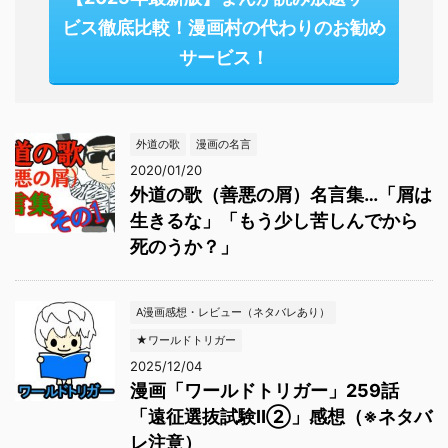
ビス徹底比較！漫画村の代わりのお勧め
サービス！
外道の歌
漫画の名言
2020/01/20
外道の歌（善悪の屑）名言集…「屑は
生きるな」「もう少し苦しんでから
死のうか？」
A漫画感想・レビュー（ネタバレあり）
★ワールドトリガー
2025/12/04
漫画「ワールドトリガー」259話
「遠征選抜試験Ⅱ②」感想（※ネタバ
レ注意）