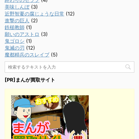
終わりのセラフ
(4)
美味しんぼ
(3)
近野智夏の腐じょうな日常
(12)
進撃の巨人
(2)
鉄槌教師
(1)
願いのアストロ
(3)
鬼ゴロシ
(1)
鬼滅の刃
(12)
魔都精兵のスレイブ
(5)
[PR]まんが買取サイト