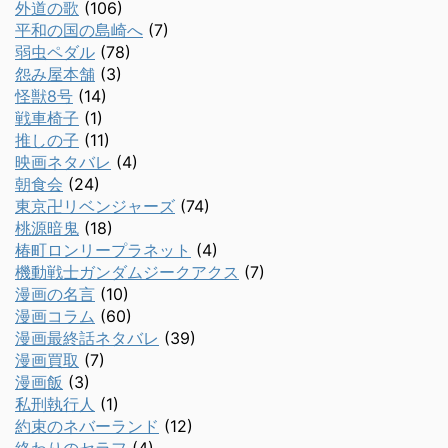
外道の歌
(106)
平和の国の島崎へ
(7)
弱虫ペダル
(78)
怨み屋本舗
(3)
怪獣8号
(14)
戦車椅子
(1)
推しの子
(11)
映画ネタバレ
(4)
朝食会
(24)
東京卍リベンジャーズ
(74)
桃源暗鬼
(18)
椿町ロンリープラネット
(4)
機動戦士ガンダムジークアクス
(7)
漫画の名言
(10)
漫画コラム
(60)
漫画最終話ネタバレ
(39)
漫画買取
(7)
漫画飯
(3)
私刑執行人
(1)
約束のネバーランド
(12)