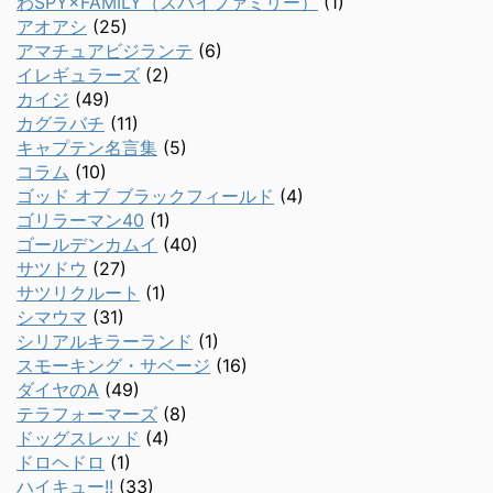
わSPY×FAMILY（スパイファミリー）
(1)
アオアシ
(25)
アマチュアビジランテ
(6)
イレギュラーズ
(2)
カイジ
(49)
カグラバチ
(11)
キャプテン名言集
(5)
コラム
(10)
ゴッド オブ ブラックフィールド
(4)
ゴリラーマン40
(1)
ゴールデンカムイ
(40)
サツドウ
(27)
サツリクルート
(1)
シマウマ
(31)
シリアルキラーランド
(1)
スモーキング・サベージ
(16)
ダイヤのA
(49)
テラフォーマーズ
(8)
ドッグスレッド
(4)
ドロヘドロ
(1)
ハイキュー!!
(33)