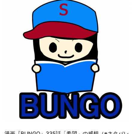
漫画『BUNGO』335話「希望」の感想（※ネタバレ