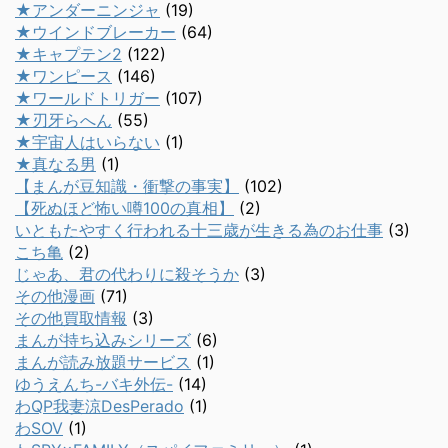
★アンダーニンジャ
(19)
★ウインドブレーカー
(64)
★キャプテン2
(122)
★ワンピース
(146)
★ワールドトリガー
(107)
★刃牙らへん
(55)
★宇宙人はいらない
(1)
★真なる男
(1)
【まんが豆知識・衝撃の事実】
(102)
【死ぬほど怖い噂100の真相】
(2)
いともたやすく行われる十三歳が生きる為のお仕事
(3)
こち亀
(2)
じゃあ、君の代わりに殺そうか
(3)
その他漫画
(71)
その他買取情報
(3)
まんが持ち込みシリーズ
(6)
まんが読み放題サービス
(1)
ゆうえんち-バキ外伝-
(14)
わQP我妻涼DesPerado
(1)
わSOV
(1)