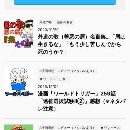
外道の歌
漫画の名言
2020/01/20
外道の歌（善悪の屑）名言集…「屑は
生きるな」「もう少し苦しんでから
死のうか？」
A漫画感想・レビュー（ネタバレあり）
★ワールドトリガー
2025/12/04
漫画「ワールドトリガー」259話
「遠征選抜試験Ⅱ②」感想（※ネタバ
レ注意）
A漫画感想・レビュー（ネタバレあり）
★ワンピース