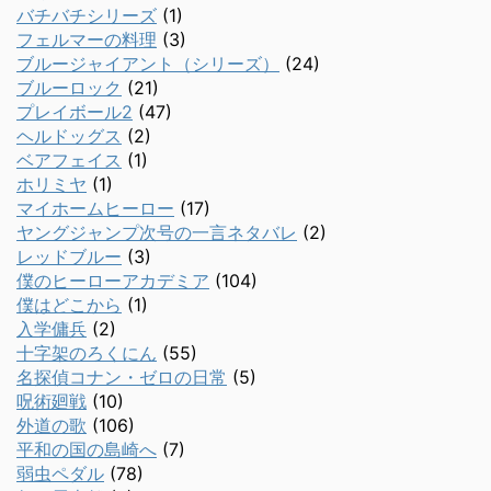
バチバチシリーズ
(1)
フェルマーの料理
(3)
ブルージャイアント（シリーズ）
(24)
ブルーロック
(21)
プレイボール2
(47)
ヘルドッグス
(2)
ベアフェイス
(1)
ホリミヤ
(1)
マイホームヒーロー
(17)
ヤングジャンプ次号の一言ネタバレ
(2)
レッドブルー
(3)
僕のヒーローアカデミア
(104)
僕はどこから
(1)
入学傭兵
(2)
十字架のろくにん
(55)
名探偵コナン・ゼロの日常
(5)
呪術廻戦
(10)
外道の歌
(106)
平和の国の島崎へ
(7)
弱虫ペダル
(78)