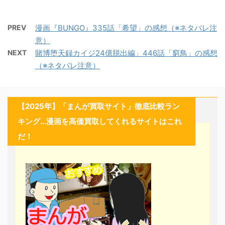
PREV
漫画『BUNGO』335話「希望」の感想（※ネタバレ注
意）
NEXT
賭博堕天録カイジ24億脱出編」446話「窮鳥」の感想
（※ネタバレ注意）
【2025年】「まんが買取サイト」徹底比較ラン
キング…漫画を高価買取してくれるサイトはこれ
だ！