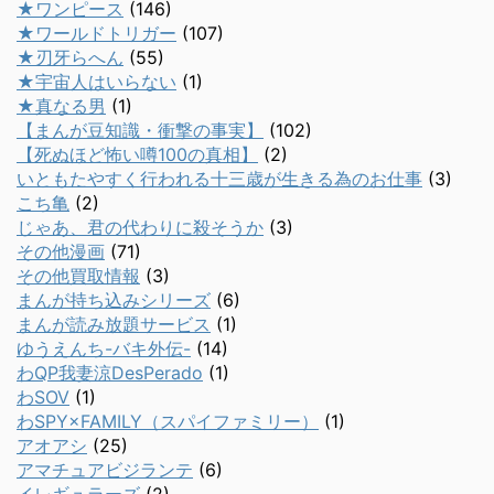
★ワンピース
(146)
★ワールドトリガー
(107)
★刃牙らへん
(55)
★宇宙人はいらない
(1)
★真なる男
(1)
【まんが豆知識・衝撃の事実】
(102)
【死ぬほど怖い噂100の真相】
(2)
いともたやすく行われる十三歳が生きる為のお仕事
(3)
こち亀
(2)
じゃあ、君の代わりに殺そうか
(3)
その他漫画
(71)
その他買取情報
(3)
まんが持ち込みシリーズ
(6)
まんが読み放題サービス
(1)
ゆうえんち-バキ外伝-
(14)
わQP我妻涼DesPerado
(1)
わSOV
(1)
わSPY×FAMILY（スパイファミリー）
(1)
アオアシ
(25)
アマチュアビジランテ
(6)