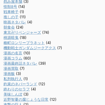
怨み屋本舗
(3)
怪獣8号
(14)
戦車椅子
(1)
推しの子
(11)
映画ネタバレ
(4)
朝食会
(24)
東京卍リベンジャーズ
(74)
桃源暗鬼
(18)
椿町ロンリープラネット
(4)
機動戦士ガンダムジークアクス
(7)
漫画の名言
(10)
漫画コラム
(60)
漫画最終話ネタバレ
(39)
漫画買取
(7)
漫画飯
(3)
私刑執行人
(1)
約束のネバーランド
(12)
終わりのセラフ
(4)
美味しんぼ
(3)
近野智夏の腐じょうな日常
(12)
進撃の巨人
(2)