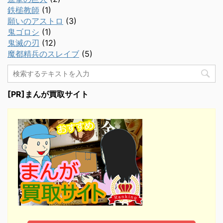
鉄槌教師
(1)
願いのアストロ
(3)
鬼ゴロシ
(1)
鬼滅の刃
(12)
魔都精兵のスレイブ
(5)
[PR]まんが買取サイト