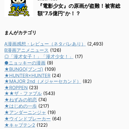
『電影少女』の原画が盗難！被害総
額“7.5億円”か！？
まんがカテゴリ
A漫画感想・レビュー（ネタバレあり）
(2,493)
B漫画アニメニュース
(126)
◎「漫才女子！」「漫才少女！」
(17)
●ニョッキーの漫画
(9)
★BUNGO(ブンゴ)
(109)
★HUNTER×HUNTER
(24)
★MAJOR 2nd（メジャーセカンド）
(82)
★ROPPEN
(23)
★★ザ・ファブル
(543)
★ねずみの初恋
(74)
★はじめの一歩
(217)
★アンダーニンジャ
(19)
★ウインドブレーカー
(64)
★キャプテン2
(122)