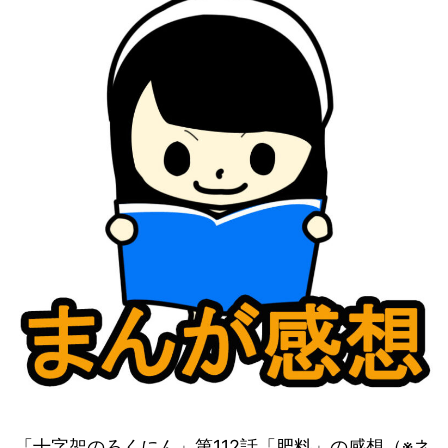
「十字架のろくにん」第112話「肥料」の感想（※ネ