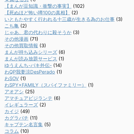
【まんが豆知識・衝撃の事実】
(102)
【死ぬほど怖い噂100の真相】
(2)
いともたやすく行われる十三歳が生きる為のお仕事
(3)
こち亀
(2)
じゃあ、君の代わりに殺そうか
(3)
その他漫画
(71)
その他買取情報
(3)
まんが持ち込みシリーズ
(6)
まんが読み放題サービス
(1)
ゆうえんち-バキ外伝-
(14)
わQP我妻涼DesPerado
(1)
わSOV
(1)
わSPY×FAMILY（スパイファミリー）
(1)
アオアシ
(25)
アマチュアビジランテ
(6)
イレギュラーズ
(2)
カイジ
(49)
カグラバチ
(11)
キャプテン名言集
(5)
コラム
(10)