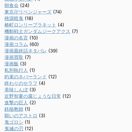
朝食会
(24)
東京卍リベンジャーズ
(74)
桃源暗鬼
(18)
椿町ロンリープラネット
(4)
機動戦士ガンダムジークアクス
(7)
漫画の名言
(10)
漫画コラム
(60)
漫画最終話ネタバレ
(39)
漫画買取
(7)
漫画飯
(3)
私刑執行人
(1)
約束のネバーランド
(12)
終わりのセラフ
(4)
美味しんぼ
(3)
近野智夏の腐じょうな日常
(12)
進撃の巨人
(2)
鉄槌教師
(1)
願いのアストロ
(3)
鬼ゴロシ
(1)
鬼滅の刃
(12)