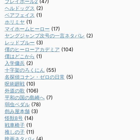
プレイボール2
(47)
ヘルドッグス
(2)
ベアフェイス
(1)
ホリミヤ
(1)
マイホームヒーロー
(17)
ヤングジャンプ次号の一言ネタバレ
(2)
レッドブルー
(3)
僕のヒーローアカデミア
(104)
僕はどこから
(1)
入学傭兵
(2)
十字架のろくにん
(55)
名探偵コナン・ゼロの日常
(5)
呪術廻戦
(10)
外道の歌
(106)
平和の国の島崎へ
(7)
弱虫ペダル
(78)
怨み屋本舗
(3)
怪獣8号
(14)
戦車椅子
(1)
推しの子
(11)
映画ネタバレ
(4)