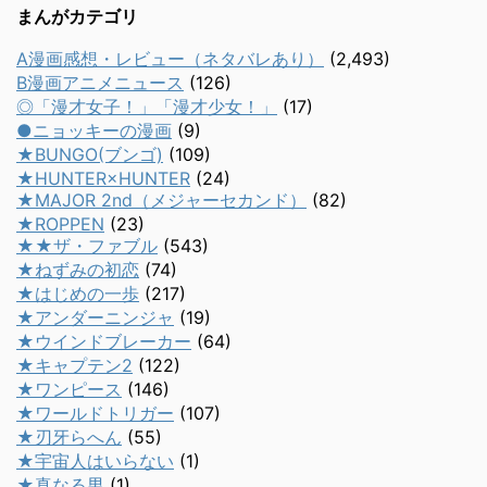
まんがカテゴリ
A漫画感想・レビュー（ネタバレあり）
(2,493)
B漫画アニメニュース
(126)
◎「漫才女子！」「漫才少女！」
(17)
●ニョッキーの漫画
(9)
★BUNGO(ブンゴ)
(109)
★HUNTER×HUNTER
(24)
★MAJOR 2nd（メジャーセカンド）
(82)
★ROPPEN
(23)
★★ザ・ファブル
(543)
★ねずみの初恋
(74)
★はじめの一歩
(217)
★アンダーニンジャ
(19)
★ウインドブレーカー
(64)
★キャプテン2
(122)
★ワンピース
(146)
★ワールドトリガー
(107)
★刃牙らへん
(55)
★宇宙人はいらない
(1)
★真なる男
(1)