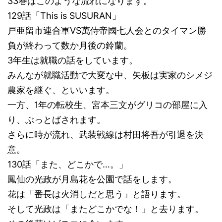
33巻はこのような流れになります。
129話「This is SUSURAN」
戸亜留市連合軍VS萬侍帝國七人会とのタイマン勝
負が終わって数か月後の鈴蘭。
3年生は就職の話をしています。
みんなが就職活動で大変な中、矢板は実家のシメジ
農家を継ぐ、といいます。
一方、1年の転校生、宮本三文がグリコの部屋に入
り、ぶっとばされます。
さらに時が流れ、武装戦線は村田将吾が引退を決
意。
130話「また、どこかで…。」
鳳仙の光政が月島花を公園で話をします。
花は「番長は火消しだと思う」と語ります。
そして光政は「またどこかでな！」と去ります。