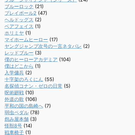
ブルーロック
(21)
プレイボール2
(47)
ヘルドッグス
(2)
ベアフェイス
(1)
ホリミヤ
(1)
マイホームヒーロー
(17)
ヤングジャンプ次号の一言ネタバレ
(2)
レッドブルー
(3)
僕のヒーローアカデミア
(104)
僕はどこから
(1)
入学傭兵
(2)
十字架のろくにん
(55)
名探偵コナン・ゼロの日常
(5)
呪術廻戦
(10)
外道の歌
(106)
平和の国の島崎へ
(7)
弱虫ペダル
(78)
怨み屋本舗
(3)
怪獣8号
(14)
戦車椅子
(1)