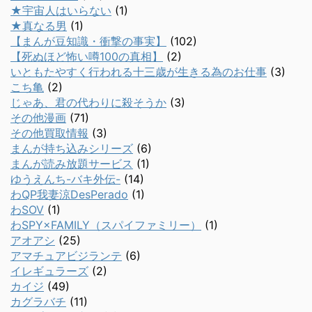
★宇宙人はいらない
(1)
★真なる男
(1)
【まんが豆知識・衝撃の事実】
(102)
【死ぬほど怖い噂100の真相】
(2)
いともたやすく行われる十三歳が生きる為のお仕事
(3)
こち亀
(2)
じゃあ、君の代わりに殺そうか
(3)
その他漫画
(71)
その他買取情報
(3)
まんが持ち込みシリーズ
(6)
まんが読み放題サービス
(1)
ゆうえんち-バキ外伝-
(14)
わQP我妻涼DesPerado
(1)
わSOV
(1)
わSPY×FAMILY（スパイファミリー）
(1)
アオアシ
(25)
アマチュアビジランテ
(6)
イレギュラーズ
(2)
カイジ
(49)
カグラバチ
(11)