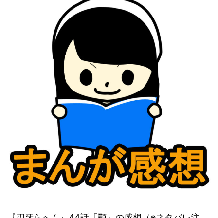
『刃牙らへん』44話「顎」の感想（※ネタバレ注