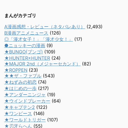
まんがカテゴリ
A漫画感想・レビュー（ネタバレあり）
(2,493)
B漫画アニメニュース
(126)
◎「漫才女子！」「漫才少女！」
(17)
●ニョッキーの漫画
(9)
★BUNGO(ブンゴ)
(109)
★HUNTER×HUNTER
(24)
★MAJOR 2nd（メジャーセカンド）
(82)
★ROPPEN
(23)
★★ザ・ファブル
(543)
★ねずみの初恋
(74)
★はじめの一歩
(217)
★アンダーニンジャ
(19)
★ウインドブレーカー
(64)
★キャプテン2
(122)
★ワンピース
(146)
★ワールドトリガー
(107)
★刃牙らへん
(55)