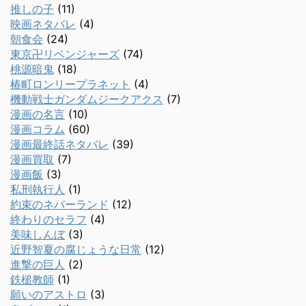
推しの子
(11)
映画ネタバレ
(4)
朝食会
(24)
東京卍リベンジャーズ
(74)
桃源暗鬼
(18)
椿町ロンリープラネット
(4)
機動戦士ガンダムジークアクス
(7)
漫画の名言
(10)
漫画コラム
(60)
漫画最終話ネタバレ
(39)
漫画買取
(7)
漫画飯
(3)
私刑執行人
(1)
約束のネバーランド
(12)
終わりのセラフ
(4)
美味しんぼ
(3)
近野智夏の腐じょうな日常
(12)
進撃の巨人
(2)
鉄槌教師
(1)
願いのアストロ
(3)