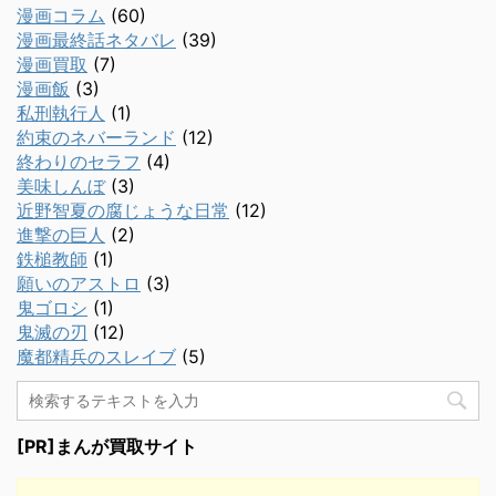
漫画コラム
(60)
漫画最終話ネタバレ
(39)
漫画買取
(7)
漫画飯
(3)
私刑執行人
(1)
約束のネバーランド
(12)
終わりのセラフ
(4)
美味しんぼ
(3)
近野智夏の腐じょうな日常
(12)
進撃の巨人
(2)
鉄槌教師
(1)
願いのアストロ
(3)
鬼ゴロシ
(1)
鬼滅の刃
(12)
魔都精兵のスレイブ
(5)
[PR]まんが買取サイト