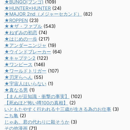
★BUNGO(ブンゴ)
(109)
★HUNTER×HUNTER
(24)
★MAJOR 2nd（メジャーセカンド）
(82)
★ROPPEN
(23)
★★ザ・ファブル
(543)
★ねずみの初恋
(74)
★はじめの一歩
(217)
★アンダーニンジャ
(19)
★ウインドブレーカー
(64)
★キャプテン2
(122)
★ワンピース
(146)
★ワールドトリガー
(107)
★刃牙らへん
(55)
★宇宙人はいらない
(1)
★真なる男
(1)
【まんが豆知識・衝撃の事実】
(102)
【死ぬほど怖い噂100の真相】
(2)
いともたやすく行われる十三歳が生きる為のお仕事
(3)
こち亀
(2)
じゃあ、君の代わりに殺そうか
(3)
その他漫画
(71)