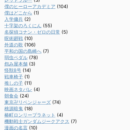
レッドブルー
(3)
僕のヒーローアカデミア
(104)
僕はどこから
(1)
入学傭兵
(2)
十字架のろくにん
(55)
名探偵コナン・ゼロの日常
(5)
呪術廻戦
(10)
外道の歌
(106)
平和の国の島崎へ
(7)
弱虫ペダル
(78)
怨み屋本舗
(3)
怪獣8号
(14)
戦車椅子
(1)
推しの子
(11)
映画ネタバレ
(4)
朝食会
(24)
東京卍リベンジャーズ
(74)
桃源暗鬼
(18)
椿町ロンリープラネット
(4)
機動戦士ガンダムジークアクス
(7)
漫画の名言
(10)