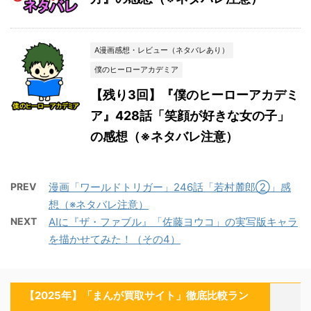
A漫画感想・レビュー（ネタバレあり）
僕のヒーローアカデミア
【残り3回】『僕のヒーローアカデミ
ア』428話「笑顔が好きな女の子」
の感想（※ネタバレ注意）
PREV
漫画「ワールドトリガー」246話「若村麓郎②」感
想（※ネタバレ注意）
NEXT
AIに『ザ・ファブル』「佐藤ヨウコ」の実写版キャラ
を描かせてみた！（その4）
【2025年】「まんが買取サイト」徹底比較ラン