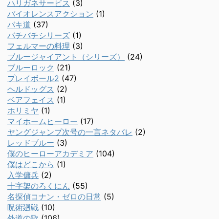
ハリガネサービス
(3)
バイオレンスアクション
(1)
バキ道
(37)
バチバチシリーズ
(1)
フェルマーの料理
(3)
ブルージャイアント（シリーズ）
(24)
ブルーロック
(21)
プレイボール2
(47)
ヘルドッグス
(2)
ベアフェイス
(1)
ホリミヤ
(1)
マイホームヒーロー
(17)
ヤングジャンプ次号の一言ネタバレ
(2)
レッドブルー
(3)
僕のヒーローアカデミア
(104)
僕はどこから
(1)
入学傭兵
(2)
十字架のろくにん
(55)
名探偵コナン・ゼロの日常
(5)
呪術廻戦
(10)
外道の歌
(106)