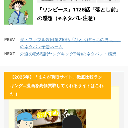
『ワンピース』1126話「落とし前」
の感想（※ネタバレ注意）
PREV
ザ・ファブル次回第210話「ひとりぼっちの男…。」
のネタバレ予告ネーム
NEXT
外道の歌66話(ヤングキング9号)のネタバレ・感想
【2025年】「まんが買取サイト」徹底比較ラン
キング…漫画を高価買取してくれるサイトはこれ
だ！