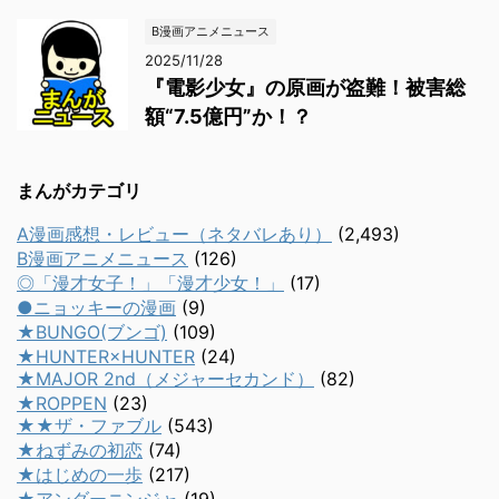
B漫画アニメニュース
2025/11/28
『電影少女』の原画が盗難！被害総
額“7.5億円”か！？
まんがカテゴリ
A漫画感想・レビュー（ネタバレあり）
(2,493)
B漫画アニメニュース
(126)
◎「漫才女子！」「漫才少女！」
(17)
●ニョッキーの漫画
(9)
★BUNGO(ブンゴ)
(109)
★HUNTER×HUNTER
(24)
★MAJOR 2nd（メジャーセカンド）
(82)
★ROPPEN
(23)
★★ザ・ファブル
(543)
★ねずみの初恋
(74)
★はじめの一歩
(217)