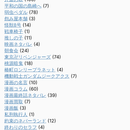
平和の国の島崎へ
(7)
弱虫ペダル
(78)
怨み屋本舗
(3)
怪獣8号
(14)
戦車椅子
(1)
推しの子
(11)
映画ネタバレ
(4)
朝食会
(24)
東京卍リベンジャーズ
(74)
桃源暗鬼
(18)
椿町ロンリープラネット
(4)
機動戦士ガンダムジークアクス
(7)
漫画の名言
(10)
漫画コラム
(60)
漫画最終話ネタバレ
(39)
漫画買取
(7)
漫画飯
(3)
私刑執行人
(1)
約束のネバーランド
(12)
終わりのセラフ
(4)