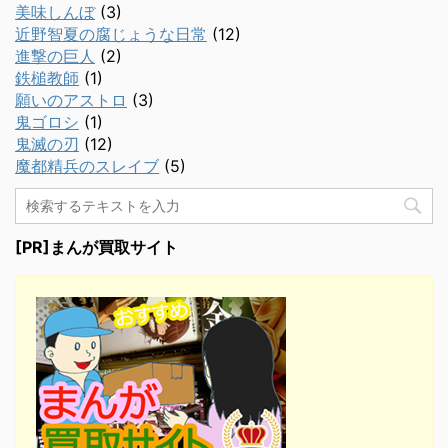
美味しんぼ
(3)
近野智夏の腐じょうな日常
(12)
進撃の巨人
(2)
鉄槌教師
(1)
願いのアストロ
(3)
鬼ゴロシ
(1)
鬼滅の刃
(12)
魔都精兵のスレイブ
(5)
[PR]まんが買取サイト