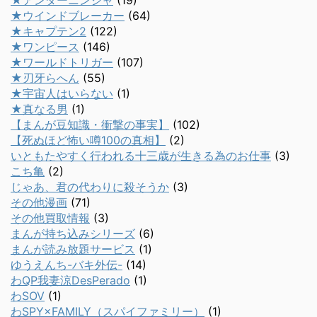
★アンダーニンジャ
(19)
★ウインドブレーカー
(64)
★キャプテン2
(122)
★ワンピース
(146)
★ワールドトリガー
(107)
★刃牙らへん
(55)
★宇宙人はいらない
(1)
★真なる男
(1)
【まんが豆知識・衝撃の事実】
(102)
【死ぬほど怖い噂100の真相】
(2)
いともたやすく行われる十三歳が生きる為のお仕事
(3)
こち亀
(2)
じゃあ、君の代わりに殺そうか
(3)
その他漫画
(71)
その他買取情報
(3)
まんが持ち込みシリーズ
(6)
まんが読み放題サービス
(1)
ゆうえんち-バキ外伝-
(14)
わQP我妻涼DesPerado
(1)
わSOV
(1)
わSPY×FAMILY（スパイファミリー）
(1)