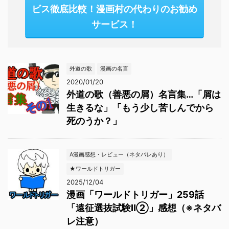
ビス徹底比較！漫画村の代わりのお勧め
サービス！
外道の歌
漫画の名言
2020/01/20
外道の歌（善悪の屑）名言集…「屑は
生きるな」「もう少し苦しんでから
死のうか？」
A漫画感想・レビュー（ネタバレあり）
★ワールドトリガー
2025/12/04
漫画「ワールドトリガー」259話
「遠征選抜試験Ⅱ②」感想（※ネタバ
レ注意）