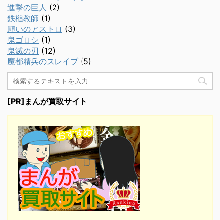
進撃の巨人
(2)
鉄槌教師
(1)
願いのアストロ
(3)
鬼ゴロシ
(1)
鬼滅の刃
(12)
魔都精兵のスレイブ
(5)
[PR]まんが買取サイト