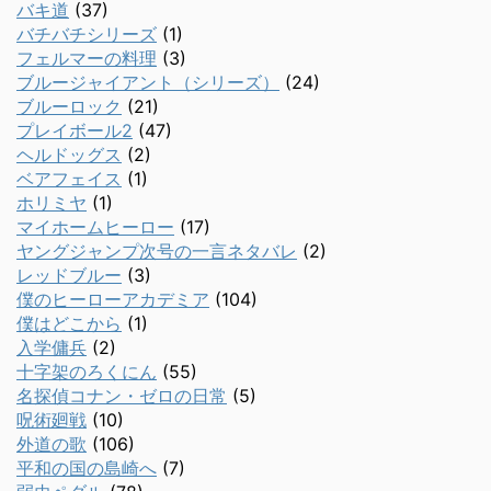
バキ道
(37)
バチバチシリーズ
(1)
フェルマーの料理
(3)
ブルージャイアント（シリーズ）
(24)
ブルーロック
(21)
プレイボール2
(47)
ヘルドッグス
(2)
ベアフェイス
(1)
ホリミヤ
(1)
マイホームヒーロー
(17)
ヤングジャンプ次号の一言ネタバレ
(2)
レッドブルー
(3)
僕のヒーローアカデミア
(104)
僕はどこから
(1)
入学傭兵
(2)
十字架のろくにん
(55)
名探偵コナン・ゼロの日常
(5)
呪術廻戦
(10)
外道の歌
(106)
平和の国の島崎へ
(7)