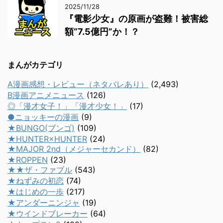
2025/11/28
『電影少女』の原画が盗難！被害総
額“7.5億円”か！？
まんがカテゴリ
A漫画感想・レビュー（ネタバレあり）
(2,493)
B漫画アニメニュース
(126)
◎「漫才女子！」「漫才少女！」
(17)
●ニョッキーの漫画
(9)
★BUNGO(ブンゴ)
(109)
★HUNTER×HUNTER
(24)
★MAJOR 2nd（メジャーセカンド）
(82)
★ROPPEN
(23)
★★ザ・ファブル
(543)
★ねずみの初恋
(74)
★はじめの一歩
(217)
★アンダーニンジャ
(19)
★ウインドブレーカー
(64)