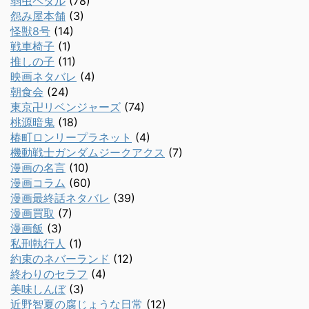
弱虫ペダル
(78)
怨み屋本舗
(3)
怪獣8号
(14)
戦車椅子
(1)
推しの子
(11)
映画ネタバレ
(4)
朝食会
(24)
東京卍リベンジャーズ
(74)
桃源暗鬼
(18)
椿町ロンリープラネット
(4)
機動戦士ガンダムジークアクス
(7)
漫画の名言
(10)
漫画コラム
(60)
漫画最終話ネタバレ
(39)
漫画買取
(7)
漫画飯
(3)
私刑執行人
(1)
約束のネバーランド
(12)
終わりのセラフ
(4)
美味しんぼ
(3)
近野智夏の腐じょうな日常
(12)