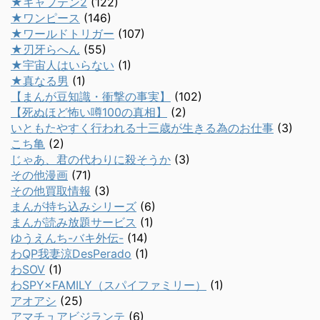
★キャプテン2
(122)
★ワンピース
(146)
★ワールドトリガー
(107)
★刃牙らへん
(55)
★宇宙人はいらない
(1)
★真なる男
(1)
【まんが豆知識・衝撃の事実】
(102)
【死ぬほど怖い噂100の真相】
(2)
いともたやすく行われる十三歳が生きる為のお仕事
(3)
こち亀
(2)
じゃあ、君の代わりに殺そうか
(3)
その他漫画
(71)
その他買取情報
(3)
まんが持ち込みシリーズ
(6)
まんが読み放題サービス
(1)
ゆうえんち-バキ外伝-
(14)
わQP我妻涼DesPerado
(1)
わSOV
(1)
わSPY×FAMILY（スパイファミリー）
(1)
アオアシ
(25)
アマチュアビジランテ
(6)