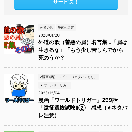
サービス！
外道の歌
漫画の名言
2020/01/20
外道の歌（善悪の屑）名言集…「屑は
生きるな」「もう少し苦しんでから
死のうか？」
A漫画感想・レビュー（ネタバレあり）
★ワールドトリガー
2025/12/04
漫画「ワールドトリガー」259話
「遠征選抜試験Ⅱ②」感想（※ネタバ
レ注意）