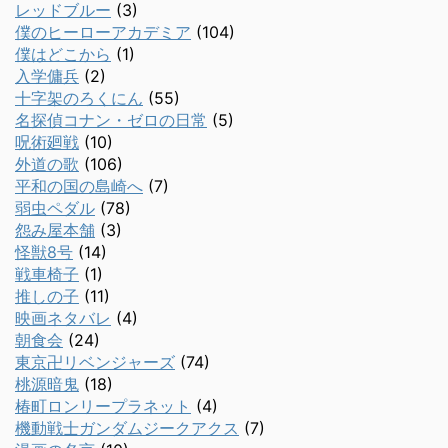
レッドブルー
(3)
僕のヒーローアカデミア
(104)
僕はどこから
(1)
入学傭兵
(2)
十字架のろくにん
(55)
名探偵コナン・ゼロの日常
(5)
呪術廻戦
(10)
外道の歌
(106)
平和の国の島崎へ
(7)
弱虫ペダル
(78)
怨み屋本舗
(3)
怪獣8号
(14)
戦車椅子
(1)
推しの子
(11)
映画ネタバレ
(4)
朝食会
(24)
東京卍リベンジャーズ
(74)
桃源暗鬼
(18)
椿町ロンリープラネット
(4)
機動戦士ガンダムジークアクス
(7)