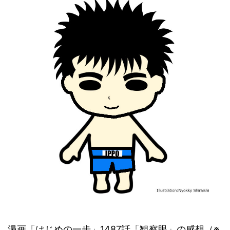
漫画「はじめの一歩」1487話「観察眼」の感想（※