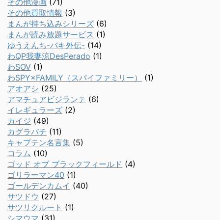
その他漫画
(71)
その他買取情報
(3)
まんが持ち込みシリーズ
(6)
まんが読み放題サービス
(1)
ゆうえんち-バキ外伝-
(14)
わQP我妻涼DesPerado
(1)
わSOV
(1)
わSPY×FAMILY（スパイファミリー）
(1)
アオアシ
(25)
アマチュアビジランテ
(6)
イレギュラーズ
(2)
カイジ
(49)
カグラバチ
(11)
キャプテン名言集
(5)
コラム
(10)
ゴッド オブ ブラックフィールド
(4)
ゴリラーマン40
(1)
ゴールデンカムイ
(40)
サツドウ
(27)
サツリクルート
(1)
シマウマ
(31)