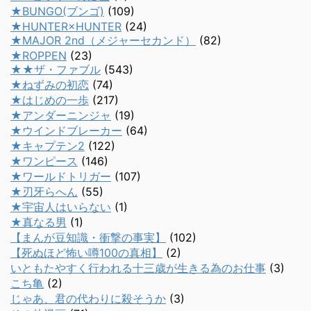
★BUNGO(ブンゴ)
(109)
★HUNTER×HUNTER
(24)
★MAJOR 2nd（メジャーセカンド）
(82)
★ROPPEN
(23)
★★ザ・ファブル
(543)
★ねずみの初恋
(74)
★はじめの一歩
(217)
★アンダーニンジャ
(19)
★ウインドブレーカー
(64)
★キャプテン2
(122)
★ワンピース
(146)
★ワールドトリガー
(107)
★刃牙らへん
(55)
★宇宙人はいらない
(1)
★真なる男
(1)
【まんが豆知識・衝撃の事実】
(102)
【死ぬほど怖い噂100の真相】
(2)
いともたやすく行われる十三歳が生きる為のお仕事
(3)
こち亀
(2)
じゃあ、君の代わりに殺そうか
(3)