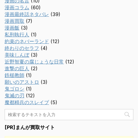
漫画の名言
(10)
漫画コラム
(60)
漫画最終話ネタバレ
(39)
漫画買取
(7)
漫画飯
(3)
私刑執行人
(1)
約束のネバーランド
(12)
終わりのセラフ
(4)
美味しんぼ
(3)
近野智夏の腐じょうな日常
(12)
進撃の巨人
(2)
鉄槌教師
(1)
願いのアストロ
(3)
鬼ゴロシ
(1)
鬼滅の刃
(12)
魔都精兵のスレイブ
(5)
[PR]まんが買取サイト