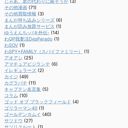
じゃあ、君の代わりに殺そうか
(3)
その他漫画
(71)
その他買取情報
(3)
まんが持ち込みシリーズ
(6)
まんが読み放題サービス
(1)
ゆうえんち-バキ外伝-
(14)
わQP我妻涼DesPerado
(1)
わSOV
(1)
わSPY×FAMILY（スパイファミリー）
(1)
アオアシ
(25)
アマチュアビジランテ
(6)
イレギュラーズ
(2)
カイジ
(49)
カグラバチ
(11)
キャプテン名言集
(5)
コラム
(10)
ゴッド オブ ブラックフィールド
(4)
ゴリラーマン40
(1)
ゴールデンカムイ
(40)
サツドウ
(27)
サツリクルート
(1)