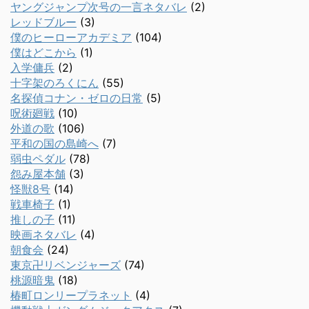
ヤングジャンプ次号の一言ネタバレ
(2)
レッドブルー
(3)
僕のヒーローアカデミア
(104)
僕はどこから
(1)
入学傭兵
(2)
十字架のろくにん
(55)
名探偵コナン・ゼロの日常
(5)
呪術廻戦
(10)
外道の歌
(106)
平和の国の島崎へ
(7)
弱虫ペダル
(78)
怨み屋本舗
(3)
怪獣8号
(14)
戦車椅子
(1)
推しの子
(11)
映画ネタバレ
(4)
朝食会
(24)
東京卍リベンジャーズ
(74)
桃源暗鬼
(18)
椿町ロンリープラネット
(4)