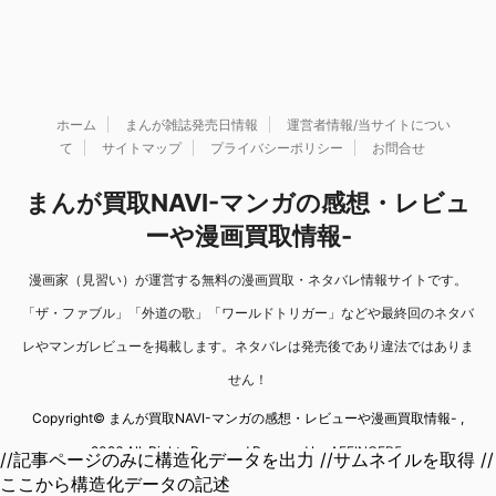
ホーム
まんが雑誌発売日情報
運営者情報/当サイトについ
て
サイトマップ
プライバシーポリシー
お問合せ
まんが買取NAVI-マンガの感想・レビュ
ーや漫画買取情報-
漫画家（見習い）が運営する無料の漫画買取・ネタバレ情報サイトです。
「ザ・ファブル」「外道の歌」「ワールドトリガー」などや最終回のネタバ
レやマンガレビューを掲載します。ネタバレは発売後であり違法ではありま
せん！
Copyright© まんが買取NAVI-マンガの感想・レビューや漫画買取情報- ,
2026 All Rights Reserved Powered by
AFFINGER5
.
//記事ページのみに構造化データを出力 //サムネイルを取得 //
ここから構造化データの記述