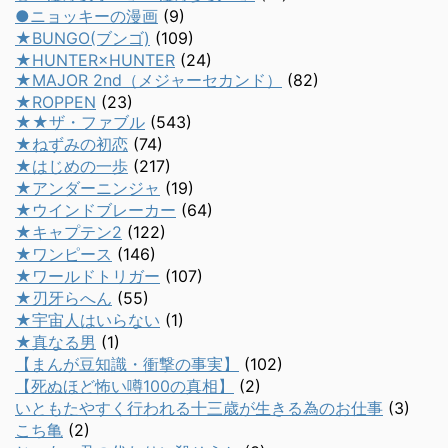
●ニョッキーの漫画
(9)
★BUNGO(ブンゴ)
(109)
★HUNTER×HUNTER
(24)
★MAJOR 2nd（メジャーセカンド）
(82)
★ROPPEN
(23)
★★ザ・ファブル
(543)
★ねずみの初恋
(74)
★はじめの一歩
(217)
★アンダーニンジャ
(19)
★ウインドブレーカー
(64)
★キャプテン2
(122)
★ワンピース
(146)
★ワールドトリガー
(107)
★刃牙らへん
(55)
★宇宙人はいらない
(1)
★真なる男
(1)
【まんが豆知識・衝撃の事実】
(102)
【死ぬほど怖い噂100の真相】
(2)
いともたやすく行われる十三歳が生きる為のお仕事
(3)
こち亀
(2)