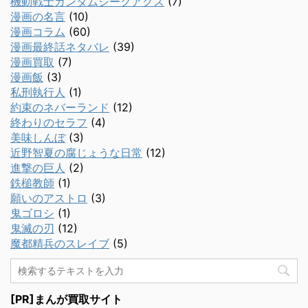
機動戦士ガンダムジークアクス
(7)
漫画の名言
(10)
漫画コラム
(60)
漫画最終話ネタバレ
(39)
漫画買取
(7)
漫画飯
(3)
私刑執行人
(1)
約束のネバーランド
(12)
終わりのセラフ
(4)
美味しんぼ
(3)
近野智夏の腐じょうな日常
(12)
進撃の巨人
(2)
鉄槌教師
(1)
願いのアストロ
(3)
鬼ゴロシ
(1)
鬼滅の刃
(12)
魔都精兵のスレイブ
(5)
[PR]まんが買取サイト