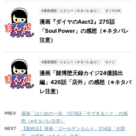
A漫画感想・レビュー（ネタバレあり）
ダイヤのA
漫画『ダイヤのAact2』275話
「Soul Power」の感想（※ネタバレ
注意）
A漫画感想・レビュー（ネタバレあり）
カイジ
漫画「賭博堕天録カイジ24億脱出
編」426話「店外」の感想（※ネタバ
レ注意）
PREV
漫画「はじめの一歩」1379話「今できること」の感
想（※ネタバレ注意）
NEXT
【最終話】漫画「ゴールデンカムイ」314話「大団