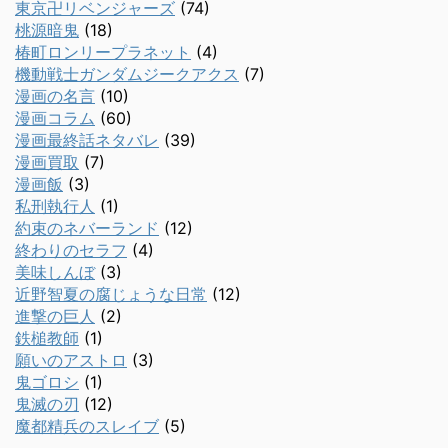
東京卍リベンジャーズ
(74)
桃源暗鬼
(18)
椿町ロンリープラネット
(4)
機動戦士ガンダムジークアクス
(7)
漫画の名言
(10)
漫画コラム
(60)
漫画最終話ネタバレ
(39)
漫画買取
(7)
漫画飯
(3)
私刑執行人
(1)
約束のネバーランド
(12)
終わりのセラフ
(4)
美味しんぼ
(3)
近野智夏の腐じょうな日常
(12)
進撃の巨人
(2)
鉄槌教師
(1)
願いのアストロ
(3)
鬼ゴロシ
(1)
鬼滅の刃
(12)
魔都精兵のスレイブ
(5)