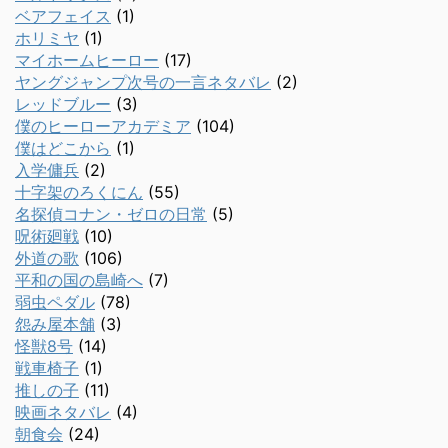
ベアフェイス
(1)
ホリミヤ
(1)
マイホームヒーロー
(17)
ヤングジャンプ次号の一言ネタバレ
(2)
レッドブルー
(3)
僕のヒーローアカデミア
(104)
僕はどこから
(1)
入学傭兵
(2)
十字架のろくにん
(55)
名探偵コナン・ゼロの日常
(5)
呪術廻戦
(10)
外道の歌
(106)
平和の国の島崎へ
(7)
弱虫ペダル
(78)
怨み屋本舗
(3)
怪獣8号
(14)
戦車椅子
(1)
推しの子
(11)
映画ネタバレ
(4)
朝食会
(24)