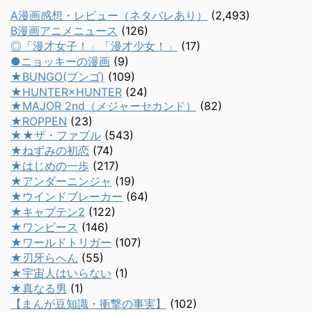
A漫画感想・レビュー（ネタバレあり）
(2,493)
B漫画アニメニュース
(126)
◎「漫才女子！」「漫才少女！」
(17)
●ニョッキーの漫画
(9)
★BUNGO(ブンゴ)
(109)
★HUNTER×HUNTER
(24)
★MAJOR 2nd（メジャーセカンド）
(82)
★ROPPEN
(23)
★★ザ・ファブル
(543)
★ねずみの初恋
(74)
★はじめの一歩
(217)
★アンダーニンジャ
(19)
★ウインドブレーカー
(64)
★キャプテン2
(122)
★ワンピース
(146)
★ワールドトリガー
(107)
★刃牙らへん
(55)
★宇宙人はいらない
(1)
★真なる男
(1)
【まんが豆知識・衝撃の事実】
(102)