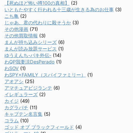
【死ぬほど怖い噂100の真相】
(2)
いともたやすく行われる十三歳が生きる為のお仕事
(3)
こち亀
(2)
じゃあ、君の代わりに殺そうか
(3)
その他漫画
(71)
その他買取情報
(3)
まんが持ち込みシリーズ
(6)
まんが読み放題サービス
(1)
ゆうえんち-バキ外伝-
(14)
わQP我妻涼DesPerado
(1)
わSOV
(1)
わSPY×FAMILY（スパイファミリー）
(1)
アオアシ
(25)
アマチュアビジランテ
(6)
イレギュラーズ
(2)
カイジ
(49)
カグラバチ
(11)
キャプテン名言集
(5)
コラム
(10)
ゴッド オブ ブラックフィールド
(4)