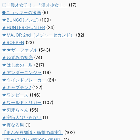
◎「漫才女子！」「漫才少女！」
(17)
●ニョッキーの漫画
(9)
★BUNGO(ブンゴ)
(109)
★HUNTER×HUNTER
(24)
★MAJOR 2nd（メジャーセカンド）
(82)
★ROPPEN
(23)
★★ザ・ファブル
(543)
★ねずみの初恋
(74)
★はじめの一歩
(217)
★アンダーニンジャ
(19)
★ウインドブレーカー
(64)
★キャプテン2
(122)
★ワンピース
(146)
★ワールドトリガー
(107)
★刃牙らへん
(55)
★宇宙人はいらない
(1)
★真なる男
(1)
【まんが豆知識・衝撃の事実】
(102)
【死ぬほど怖い噂100の真相】
(2)