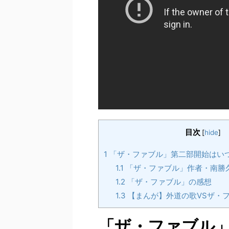
目次
[
hide
]
1
「ザ・ファブル」第二部開始はい
1.1
「ザ・ファブル」作者・南勝
1.2
「ザ・ファブル」の感想
1.3
【まんが】外道の歌VSザ・フ
「ザ・ファブル