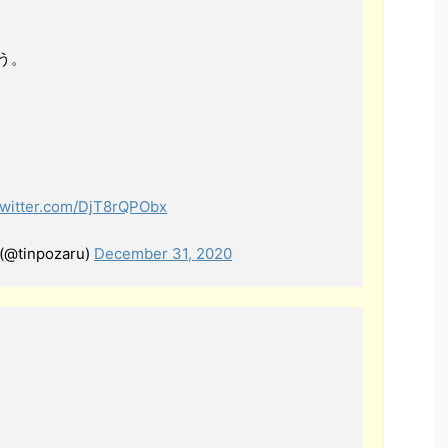
う。
twitter.com/DjT8rQPObx
inpozaru)
December 31, 2020