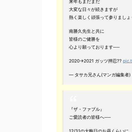
来年もまだまだ
大変な日々が続きますが
熱く楽しく頑張って参りましょ
南勝久先生と共に
皆様のご健勝を
心より願っております──
2020→2021 ガッツ押忍??
pic.
— タサカ兄さん(マンガ編集者) (@t
『ザ・ファブル』
ご愛読者の皆様へ──
12/31の大晦日のお昼くらいに