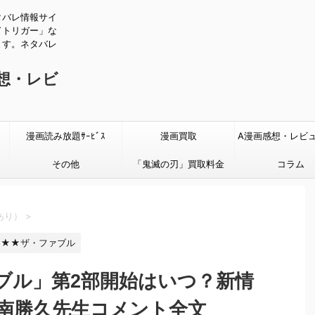
タバレ情報サイ
ドトリガー」な
ます。ネタバレ
感想・レビ
漫画読み放題ｻｰﾋﾞｽ
漫画買取
A漫画感想・レビ
その他
「鬼滅の刃」買取料金
タバレあり
コラム
あり）
>
★★ザ・ファブル
ブル」第2部開始はいつ？新情
？南勝久先生コメント全文