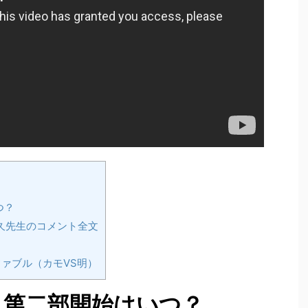
つ？
久先生のコメント全文
ァブル（カモVS明）
」第二部開始はいつ？