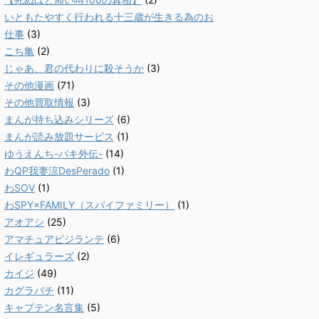
いともたやすく行われる十三歳が生きる為のお
仕事
(3)
こち亀
(2)
じゃあ、君の代わりに殺そうか
(3)
その他漫画
(71)
その他買取情報
(3)
まんが持ち込みシリーズ
(6)
まんが読み放題サービス
(1)
ゆうえんち-バキ外伝-
(14)
わQP我妻涼DesPerado
(1)
わSOV
(1)
わSPY×FAMILY（スパイファミリー）
(1)
アオアシ
(25)
アマチュアビジランテ
(6)
イレギュラーズ
(2)
カイジ
(49)
カグラバチ
(11)
キャプテン名言集
(5)