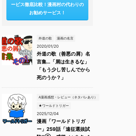
ービス徹底比較！漫画村の代わりの
お勧めサービス！
外道の歌
漫画の名言
2020/01/20
外道の歌（善悪の屑）名
言集…「屑は生きるな」
「もう少し苦しんでから
死のうか？」
A漫画感想・レビュー（ネタバレあり）
★ワールドトリガー
2025/12/04
漫画「ワールドトリガ
ー」259話「遠征選抜試