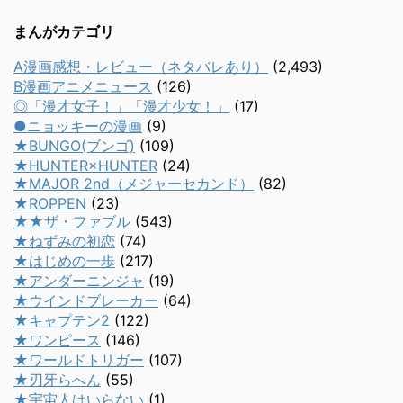
まんがカテゴリ
A漫画感想・レビュー（ネタバレあり）
(2,493)
B漫画アニメニュース
(126)
◎「漫才女子！」「漫才少女！」
(17)
●ニョッキーの漫画
(9)
★BUNGO(ブンゴ)
(109)
★HUNTER×HUNTER
(24)
★MAJOR 2nd（メジャーセカンド）
(82)
★ROPPEN
(23)
★★ザ・ファブル
(543)
★ねずみの初恋
(74)
★はじめの一歩
(217)
★アンダーニンジャ
(19)
★ウインドブレーカー
(64)
★キャプテン2
(122)
★ワンピース
(146)
★ワールドトリガー
(107)
★刃牙らへん
(55)
★宇宙人はいらない
(1)