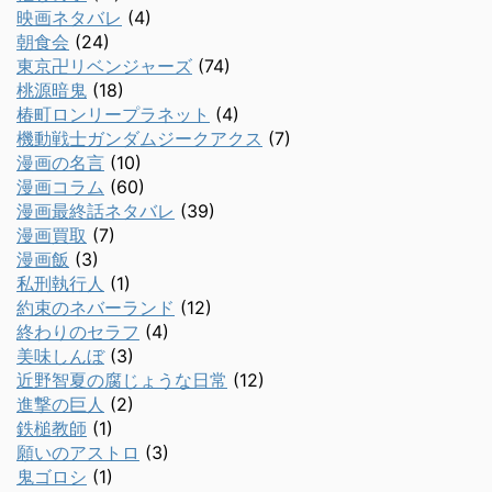
映画ネタバレ
(4)
朝食会
(24)
東京卍リベンジャーズ
(74)
桃源暗鬼
(18)
椿町ロンリープラネット
(4)
機動戦士ガンダムジークアクス
(7)
漫画の名言
(10)
漫画コラム
(60)
漫画最終話ネタバレ
(39)
漫画買取
(7)
漫画飯
(3)
私刑執行人
(1)
約束のネバーランド
(12)
終わりのセラフ
(4)
美味しんぼ
(3)
近野智夏の腐じょうな日常
(12)
進撃の巨人
(2)
鉄槌教師
(1)
願いのアストロ
(3)
鬼ゴロシ
(1)