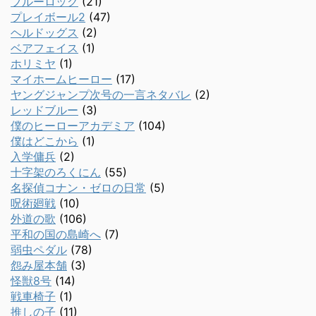
ブルーロック
(21)
プレイボール2
(47)
ヘルドッグス
(2)
ベアフェイス
(1)
ホリミヤ
(1)
マイホームヒーロー
(17)
ヤングジャンプ次号の一言ネタバレ
(2)
レッドブルー
(3)
僕のヒーローアカデミア
(104)
僕はどこから
(1)
入学傭兵
(2)
十字架のろくにん
(55)
名探偵コナン・ゼロの日常
(5)
呪術廻戦
(10)
外道の歌
(106)
平和の国の島崎へ
(7)
弱虫ペダル
(78)
怨み屋本舗
(3)
怪獣8号
(14)
戦車椅子
(1)
推しの子
(11)