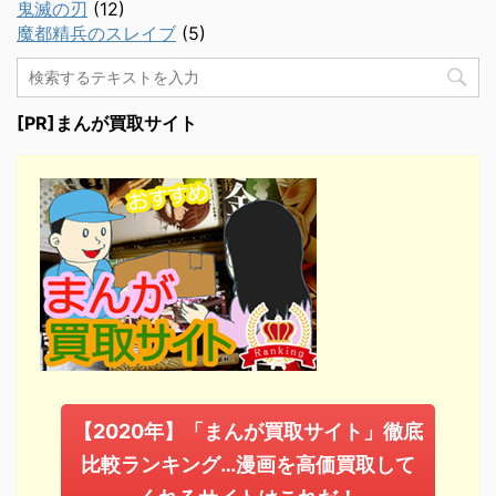
鬼滅の刃
(12)
魔都精兵のスレイブ
(5)
[PR]まんが買取サイト
【2020年】「まんが買取サイト」徹底
比較ランキング…漫画を高価買取して