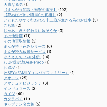
★真なる男
(1)
【まんが豆知識・衝撃の事実】
(102)
【死ぬほど怖い噂100の真相】
(2)
いともたやすく行われる十三歳が生きる為のお仕事
(3)
こち亀
(2)
じゃあ、君の代わりに殺そうか
(3)
その他漫画
(71)
その他買取情報
(3)
まんが持ち込みシリーズ
(6)
まんが読み放題サービス
(1)
ゆうえんち-バキ外伝-
(14)
わQP我妻涼DesPerado
(1)
わSOV
(1)
わSPY×FAMILY（スパイファミリー）
(1)
アオアシ
(25)
アマチュアビジランテ
(6)
イレギュラーズ
(2)
カイジ
(49)
カグラバチ
(11)
キャプテン名言集
(5)