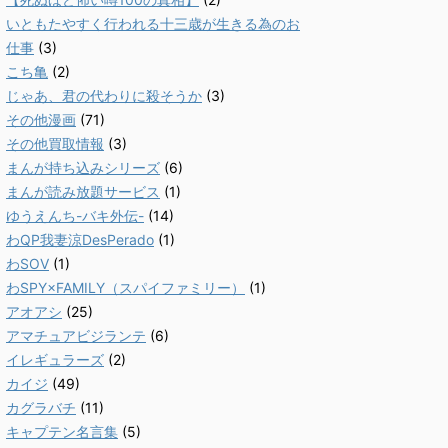
いともたやすく行われる十三歳が生きる為のお
仕事
(3)
こち亀
(2)
じゃあ、君の代わりに殺そうか
(3)
その他漫画
(71)
その他買取情報
(3)
まんが持ち込みシリーズ
(6)
まんが読み放題サービス
(1)
ゆうえんち-バキ外伝-
(14)
わQP我妻涼DesPerado
(1)
わSOV
(1)
わSPY×FAMILY（スパイファミリー）
(1)
アオアシ
(25)
アマチュアビジランテ
(6)
イレギュラーズ
(2)
カイジ
(49)
カグラバチ
(11)
キャプテン名言集
(5)