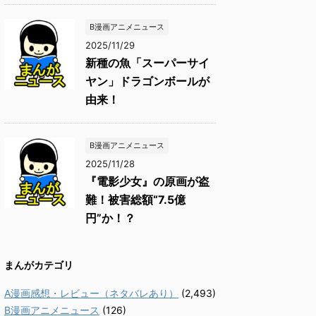
B漫画アニメニュース
2025/11/29
新種の魚「スーパーサイ
ヤン」ドラゴンボールが
由来！
B漫画アニメニュース
2025/11/28
『電影少女』の原画が盗
難！被害総額“7.5億
円”か！？
まんがカテゴリ
A漫画感想・レビュー（ネタバレあり）
(2,493)
B漫画アニメニュース
(126)