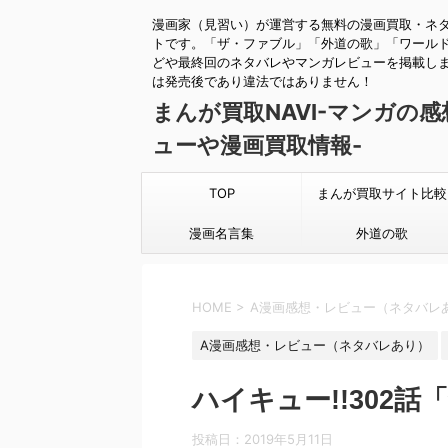
漫画家（見習い）が運営する無料の漫画買取・ネ
トです。「ザ・ファブル」「外道の歌」「ワール
どや最終回のネタバレやマンガレビューを掲載し
は発売後であり違法ではありません！
まんが買取NAVI-マンガの
ューや漫画買取情報-
TOP
まんが買取サイト比較
漫画名言集
外道の歌
HOME
>
A漫画感想・レビュー（ネタバレ
A漫画感想・レビュー（ネタバレあり）
ハイキュー!!302
投稿日：
2019年5月11日