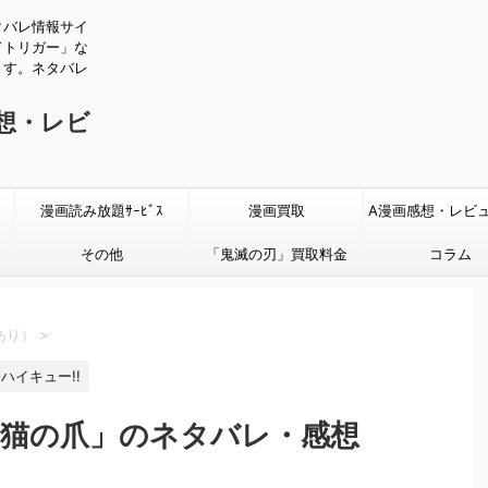
タバレ情報サイ
ドトリガー」な
ます。ネタバレ
感想・レビ
漫画読み放題ｻｰﾋﾞｽ
漫画買取
A漫画感想・レビ
その他
「鬼滅の刃」買取料金
タバレあり
コラム
あり）
>
ハイキュー!!
話「猫の爪」のネタバレ・感想