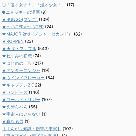
◎「漫才女子！」「漫才少女！」
(17)
●ニョッキーの漫画
(9)
★BUNGO(ブンゴ)
(109)
★HUNTER×HUNTER
(24)
★MAJOR 2nd（メジャーセカンド）
(82)
★ROPPEN
(23)
★★ザ・ファブル
(543)
★ねずみの初恋
(74)
★はじめの一歩
(217)
★アンダーニンジャ
(19)
★ウインドブレーカー
(64)
★キャプテン2
(122)
★ワンピース
(146)
★ワールドトリガー
(107)
★刃牙らへん
(55)
★宇宙人はいらない
(1)
★真なる男
(1)
【まんが豆知識・衝撃の事実】
(102)
【死ぬほど怖い噂100の真相】
(2)