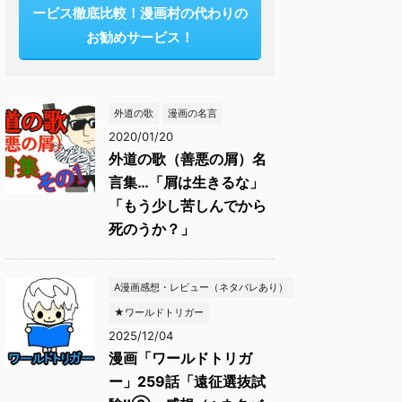
ービス徹底比較！漫画村の代わりの
お勧めサービス！
外道の歌
漫画の名言
2020/01/20
外道の歌（善悪の屑）名
言集…「屑は生きるな」
「もう少し苦しんでから
死のうか？」
A漫画感想・レビュー（ネタバレあり）
★ワールドトリガー
2025/12/04
漫画「ワールドトリガ
ー」259話「遠征選抜試