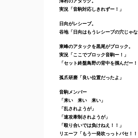
澤村のアタック。
実況「音駒対応しきれずー！」
日向がレシーブ。
谷地「日向はもうレシーブの穴じゃな
東峰のアタックを黒尾がブロック。
実況「ここでブロック音駒ー！」
「セット終盤鳥野の背中を掴んだー！
孤爪研磨「良い位置だったよ」
音駒メンバー
「来い 来い 来い」
「乱されようが」
「速攻牽制されようが」
「殴り合いでは負けねえ！！」
リエーフ「もう一発吹っっトバセ！！